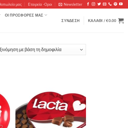
θοπωλείο μας
Εταιρεία -Οροι
Newsletter
ΟΊ ΠΡΟΣΦΟΡΈΣ ΜΑΣ
ΣΎΝΔΕΣΗ
ΚΑΛΆΘΙ /
€
0.00
rity