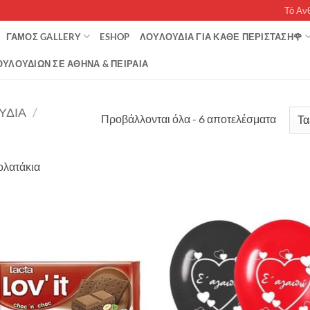
Τό Αν
ΓΆΜΟΣ GALLERY
ESHOP
ΛΟΥΛΟΥΔΙΑ ΓΙΑ ΚΑΘΕ ΠΕΡΙΣΤΑΣΗ🌹
ΥΛΟΥΔΙΏΝ ΣΕ ΑΘΉΝΑ & ΠΕΙΡΑΙΆ
ΎΔΙΑ
/
Sorted
Προβάλλονται όλα - 6 αποτελέσματα
by
popula
ολατάκια