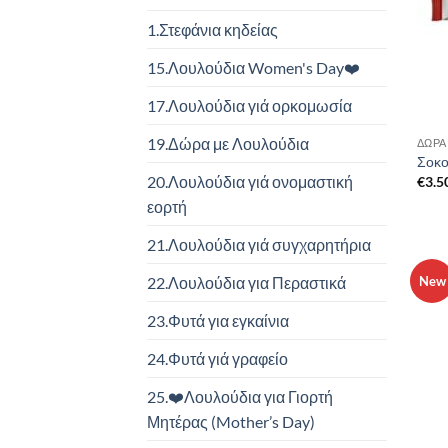
1.Στεφάνια κηδείας
15.Λουλούδια Women's Day❤️
17.Λουλούδια γιά ορκομωσία
19.Δώρα με Λουλούδια
ΔΏΡΑ
Σοκολ
20.Λουλούδια γιά ονομαστική
€
3.5
εορτή
21.Λουλούδια γιά συγχαρητήρια
New
22.Λουλούδια για Περαστικά
23.Φυτά για εγκαίνια
24.Φυτά γιά γραφείο
25.❤️Λουλούδια για Γιορτή
Μητέρας (Mother’s Day)