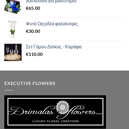
λουλουδια για μαιευτηριο
€
65.00
Φυτό Ορχιδέα φαλαίνοψις
€
30.00
Σετ Γάμου Δίσκος - Καράφα
€
110.00
EXECUTIVE FLOWERS