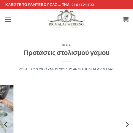
Μετάβαση
ΚΛΕΊΣΤΕ ΤΌ ΡΑΝΤΕΒΟΎ ΣΑΣ ... ΤΗΛ. 2104121400
ΕΤΑΙΡΕΊΑ -ΟΡΟΙ
στο
περιεχόμενο
BLOG
Προτάσεις στολισμού γάμου
POSTED ON
20 ΙΟΥΝΊΟΥ 2017
BY
ΑΝΘΟΠΩΛΕΙΑ ΔΡΙΜΆΛΑΣ
24
Ιούν