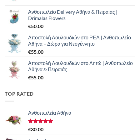
Ανθοπωλείο Delivery Αθήνα & Πειραιάς |
Drimalas Flowers
€
50.00
Αποστολή Λουλουδιών στο ΡΕΑ | Ανθοπωλείο
Αθήνα – Δώρα για Νεογέννητο
€
55.00
Αποστολή Λουλουδιών στο Λητώ | Ανθοπωλείο
Αθήνα & Πειραιάς
€
55.00
TOP RATED
Ανθοπωλεία Αθήνα
Βαθμολογήθηκε
€
30.00
με
5.00
από 5