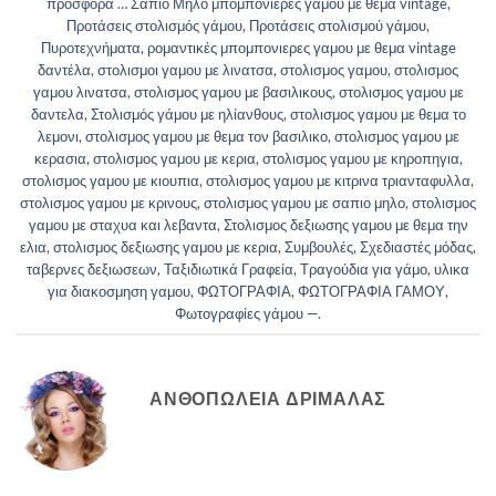
προσφορά … Σάπιο Μήλο μπομπονιερες γαμου με θεμα vintage
,
Προτάσεις στολισμός γάμου
,
Προτάσεις στολισμού γάμου
,
Πυροτεχνήματα
,
ρομαντικές μπομπονιερες γαμου με θεμα vintage
δαντέλα
,
στολισμοι γαμου με λινατσα
,
στολισμος γαμου
,
στολισμος
γαμου λινατσα
,
στολισμος γαμου με βασιλικους
,
στολισμος γαμου με
δαντελα
,
Στολισμός γάμου με ηλίανθους
,
στολισμος γαμου με θεμα το
λεμονι
,
στολισμος γαμου με θεμα τον βασιλικο
,
στολισμος γαμου με
κερασια
,
στολισμος γαμου με κερια
,
στολισμος γαμου με κηροπηγια
,
στολισμος γαμου με κιουπια
,
στολισμος γαμου με κιτρινα τριανταφυλλα
,
στολισμος γαμου με κρινους
,
στολισμος γαμου με σαπιο μηλο
,
στολισμος
γαμου με σταχυα και λεβαντα
,
Στολισμος δεξιωσης γαμου με θεμα την
ελια
,
στολισμος δεξιωσης γαμου με κερια
,
Συμβουλές
,
Σχεδιαστές μόδας
,
ταβερνες δεξιωσεων
,
Ταξιδιωτικά Γραφεία
,
Τραγούδια για γάμο
,
υλικα
για διακοσμηση γαμου
,
ΦΩΤΟΓΡΑΦΙΑ
,
ΦΩΤΟΓΡΑΦΙΑ ΓΑΜΟΥ
,
Φωτογραφίες γάμου —
.
ΑΝΘΟΠΩΛΕΙΑ ΔΡΙΜΆΛΑΣ