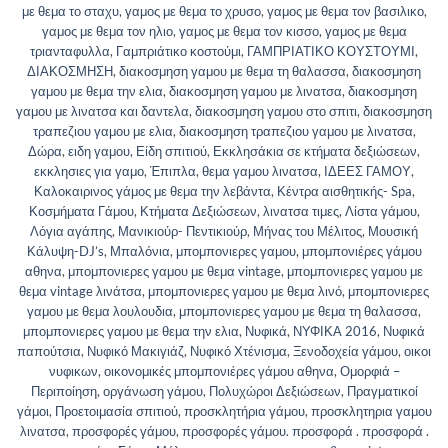
με θεμα το σταχυ
,
γαμος με θεμα το χρυσο
,
γαμος με θεμα τον βασιλικο
,
γαμος με θεμα τον ηλιο
,
γαμος με θεμα τον κισσο
,
γαμος με θεμα
τριανταφυλλα
,
Γαμπριάτικο κοστούμι
,
ΓΑΜΠΡΙΑΤΙΚΟ ΚΟΥΣΤΟΥΜΙ
,
ΔΙΑΚΟΣΜΗΣΗ
,
διακοσμηση γαμου με θεμα τη θαλασσα
,
διακοσμηση
γαμου με θεμα την ελια
,
διακοσμηση γαμου με λινατσα
,
διακοσμηση
γαμου με λινατσα και δαντελα
,
διακοσμηση γαμου στο σπιτι
,
διακοσμηση
τραπεζιου γαμου με ελια
,
διακοσμηση τραπεζιου γαμου με λινατσα
,
Δώρα
,
ειδη γαμου
,
Είδη σπιτιού
,
Εκκλησάκια σε κτήματα δεξιώσεων
,
εκκλησιες για γαμο
,
Έπιπλα
,
θεμα γαμου λινατσα
,
ΙΔΕΕΣ ΓΑΜΟΥ
,
Καλοκαιρινος γάμος με θεμα την λεβάντα
,
Κέντρα αισθητικής- Spa
,
Κοσμήματα Γάμου
,
Κτήματα Δεξιώσεων
,
λινατσα τιμες
,
Λίστα γάμου
,
Λόγια αγάπης
,
Μανικιούρ- Πεντικιούρ
,
Μήνας του Μέλιτος
,
Μουσική
Κάλυψη-DJ’s
,
Μπαλόνια
,
μπομπονιερες γαμου
,
μπομπονιέρες γάμου
αθηνα
,
μπομπονιερες γαμου με θεμα vintage
,
μπομπονιερες γαμου με
θεμα vintage λινάτσα
,
μπομπονιερες γαμου με θεμα λινό
,
μπομπονιερες
γαμου με θεμα λουλουδια
,
μπομπονιερες γαμου με θεμα τη θαλασσα
,
μπομπονιερες γαμου με θεμα την ελια
,
Νυφικά
,
ΝΥΦΙΚΑ 2016
,
Νυφικά
παπούτσια
,
Νυφικό Μακιγιάζ
,
Νυφικό Χτένισμα
,
Ξενοδοχεία γάμου
,
οικοι
νυφικων
,
οικονομικές μπομπονιέρες γάμου αθηνα
,
Ομορφιά –
Περιποίηση
,
οργάνωση γάμου
,
Πολυχώροι Δεξιώσεων
,
Πραγματικοί
γάμοι
,
Προετοιμασία σπιτιού
,
προσκλητήρια γάμου
,
προσκλητηρια γαμου
λινατσα
,
προσφορές γάμου
,
προσφορές γάμου. προσφορά . προσφορά .