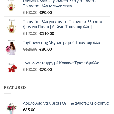
Forever Roses - Τριαντάφυλλα για Πάντα -
Τριαντάφυλλα forever roses
Original
Η
€
100.00
€
90.00
price
τρέχουσα
Τριαντάφυλλα για πάντα | Τριανταφυλλα που
was:
τιμή
ζουν για Παντα | Αιώνιο Τριαντάφυλλο |
€100.00.
είναι:
Original
Η
€
120.00
€
110.00
€90.00.
price
τρέχουσα
Toyflower dog Μεγάλο μέ ρόζ Τριαντάφυλλα
was:
τιμή
Original
Η
€
120.00
€120.00.
€
80.00
είναι:
price
τρέχουσα
€110.00.
was:
τιμή
ToyFlower Puppy μέ Κόκκινα Τριαντάφυλλα
€120.00.
είναι:
Original
Η
€
100.00
€
70.00
€80.00.
price
τρέχουσα
was:
τιμή
€100.00.
είναι:
FEATURED
€70.00.
Λουλουδια ντελιβερι | Online ανθοπωλειο αθηνα
€
35.00