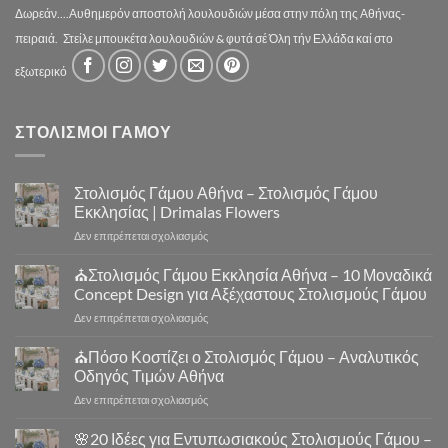
Δωρεάν....Αυθημερόν αποστολή λουλουδιών μέσα στην πόλη της Αθήνας-
πειραιά.
Στείλε μπουκέτα λουλουδιών & φυτά σέ Όλη τήν Ελλάδα καί στο
εξωτερικό
ΣΤΟΛΙΣΜΟΙ ΓΑΜΟΥ
Στολισμός Γάμου Αθήνα – Στολισμός Γάμου
Εκκλησίας | Drimalas Flowers
στο
Δεν επιτρέπεται σχολιασμός
Στολισμός
Γάμου
⛪Στολισμός Γάμου Εκκλησία Αθήνα – 10 Μοναδικά
Αθήνα
Concept Design για Αξέχαστους Στολισμούς Γάμου
–
στο
Δεν επιτρέπεται σχολιασμός
Στολισμός
⛪
Γάμου
Στολισμός
⛪Πόσο Κοστίζει ο Στολισμός Γάμου – Αναλυτικός
Εκκλησίας
Γάμου
|
Οδηγός Τιμών Αθήνα
Εκκλησία
Drimalas
στο
Δεν επιτρέπεται σχολιασμός
Αθήνα
Flowers
⛪
–
Πόσο
🌸20 Ιδέες για Εντυπωσιακούς Στολισμούς Γάμου –
10