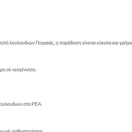
λή λουλουδιών Πειραιάς, η παράδοση γίνεται εύκολα και γρήγο
ρο σε νεογέννητο.
λουλουδιών στο ΡΕΑ.
ωρίς καθυστερήσεις.