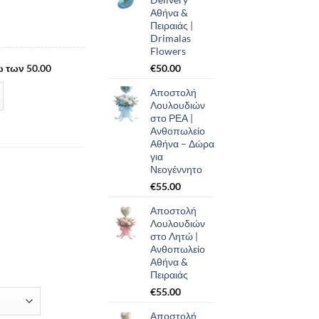
Αθήνα &
Πειραιάς |
Drimalas
Flowers
 των 50.00
€
50.00
Αποστολή
Λουλουδιών
στο ΡΕΑ |
Ανθοπωλείο
Αθήνα – Δώρα
για
Νεογέννητο
€
55.00
Αποστολή
Λουλουδιών
στο Λητώ |
Ανθοπωλείο
Αθήνα &
Πειραιάς
€
55.00
Αποστολή