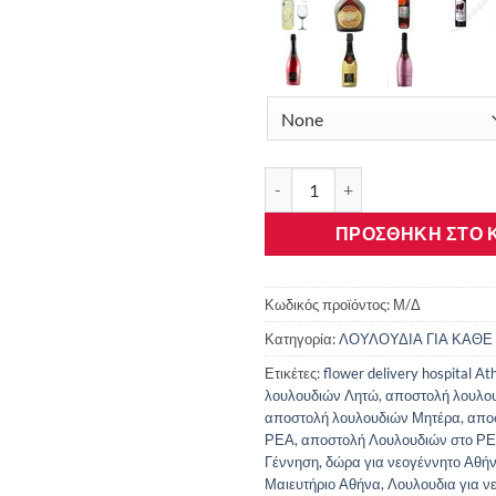
Αποστολή Λουλουδιών στο ΡΕΑ
ΠΡΟΣΘΉΚΗ ΣΤΟ 
Κωδικός προϊόντος:
Μ/Δ
Κατηγορία:
ΛΟΥΛΟΥΔΙΑ ΓΙΑ ΚΑΘΕ
Ετικέτες:
flower delivery hospital At
λουλουδιών Λητώ
,
αποστολή λουλου
αποστολή λουλουδιών Μητέρα
,
απο
ΡΕΑ
,
αποστολή Λουλουδιών στο Ρ
Γέννηση
,
δώρα για νεογέννητο Αθή
Μαιευτήριο Αθήνα
,
Λουλουδια για ν