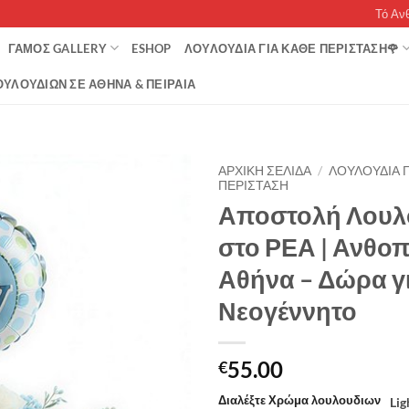
Τό Αν
ΓΆΜΟΣ GALLERY
ESHOP
ΛΟΥΛΟΥΔΙΑ ΓΙΑ ΚΑΘΕ ΠΕΡΙΣΤΑΣΗ🌹
ΥΛΟΥΔΙΏΝ ΣΕ ΑΘΉΝΑ & ΠΕΙΡΑΙΆ
ΑΡΧΙΚΉ ΣΕΛΊΔΑ
/
ΛΟΥΛΟΥΔΙΑ Γ
ΠΕΡΙΣΤΑΣΗ
Αποστολή Λουλ
στο ΡΕΑ | Ανθο
Αθήνα – Δώρα γ
Νεογέννητο
55.00
€
Διαλέξτε Χρώμα λουλουδιων
Lig