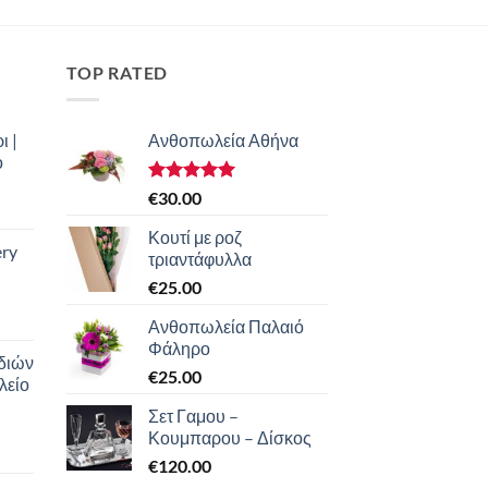
TOP RATED
ι |
Ανθοπωλεία Αθήνα
ο
Βαθμολογήθηκε
€
30.00
με
5.00
από 5
Κουτί με ροζ
ery
τριαντάφυλλα
€
25.00
Ανθοπωλεία Παλαιό
Φάληρο
διών
€
25.00
λείο
Σετ Γαμου –
Κουμπαρου – Δίσκος
€
120.00