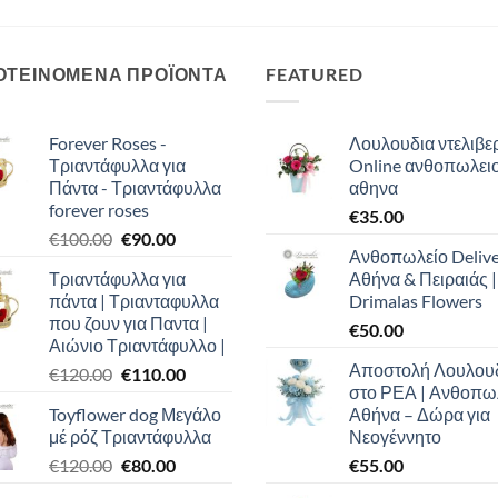
ΟΤΕΙΝΟΜΕΝΑ ΠΡΟΪΟΝΤΑ
FEATURED
Forever Roses -
Λουλουδια ντελιβερ
Τριαντάφυλλα για
Online ανθοπωλει
Πάντα - Τριαντάφυλλα
αθηνα
forever roses
€
35.00
Original
Η
€
100.00
€
90.00
Ανθοπωλείο Deliv
price
τρέχουσα
Τριαντάφυλλα για
Αθήνα & Πειραιάς |
was:
τιμή
πάντα | Τριανταφυλλα
Drimalas Flowers
€100.00.
είναι:
που ζουν για Παντα |
€
50.00
€90.00.
Αιώνιο Τριαντάφυλλο |
Αποστολή Λουλου
Original
Η
€
120.00
€
110.00
στο ΡΕΑ | Ανθοπω
price
τρέχουσα
Toyflower dog Μεγάλο
Αθήνα – Δώρα για
was:
τιμή
μέ ρόζ Τριαντάφυλλα
Νεογέννητο
€120.00.
είναι:
Original
Η
€
120.00
€
80.00
€
55.00
€110.00.
price
τρέχουσα