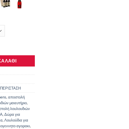
 | Ανθοπωλείο Αθήνα – Δώρα για Νεογέννητο ποσότητα
ΚΑΛΆΘΙ
 ΠΕΡΙΣΤΑΣΗ
hens
,
αποστολή
διών μαιευτήριο
,
στολή λουλουδιών
ΕΑ
,
Δώρα για
να
,
Λουλούδια για
εογεννητο αγορακι
,