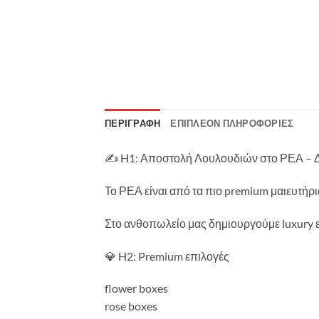
ΠΕΡΙΓΡΑΦΉ
ΕΠΙΠΛΈΟΝ ΠΛΗΡΟΦΟΡΊΕΣ
✍️ H1: Αποστολή Λουλουδιών στο ΡΕΑ – 
Το ΡΕΑ είναι από τα πιο premium μαιευτήρια
Στο ανθοπωλείο μας δημιουργούμε luxury ε
💎 H2: Premium επιλογές
flower boxes
rose boxes