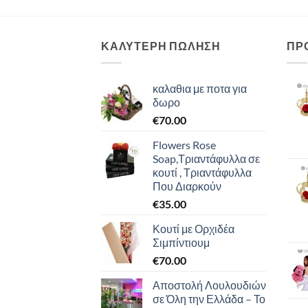
ΚΑΛΥΤΕΡΗ ΠΩΛΗΣΗ
ΠΡ
καλαθια με ποτα για
δωρο
€
70.00
Flowers Rose
Soap,Τριαντάφυλλα σε
κουτί , Τριαντάφυλλα
Που Διαρκούν
€
35.00
Κουτί με Ορχιδέα
Σιμπίντιουμ
€
70.00
Αποστολή Λουλουδιών
σε Όλη την Ελλάδα – Το