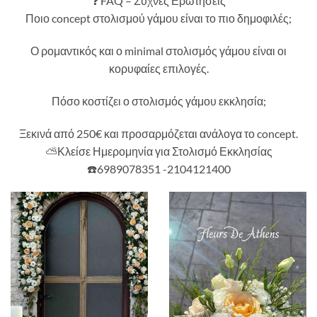
❓ FAQ – Συχνές Ερωτήσεις
Ποιο concept στολισμού γάμου είναι το πιο δημοφιλές;
Ο ρομαντικός και ο minimal στολισμός γάμου είναι οι
κορυφαίες επιλογές.
Πόσο κοστίζει ο στολισμός γάμου εκκλησία;
Ξεκινά από 250€ και προσαρμόζεται ανάλογα το concept.
⛅Κλείσε Ημερομηνία για Στολισμό Εκκλησίας
☎️6989078351 -2104121400