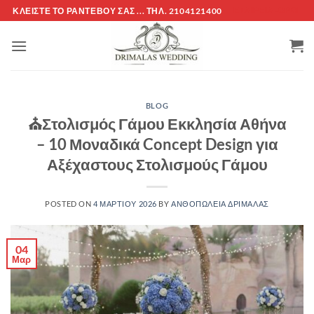
Μετάβαση
ΚΛΕΊΣΤΕ ΤΌ ΡΑΝΤΕΒΟΎ ΣΑΣ ... ΤΗΛ. 2104121400
ΕΤΑΙΡΕΊΑ -ΟΡΟΙ
στο
περιεχόμενο
BLOG
⛪Στολισμός Γάμου Εκκλησία Αθήνα
– 10 Μοναδικά Concept Design για
Αξέχαστους Στολισμούς Γάμου
POSTED ON
4 ΜΑΡΤΊΟΥ 2026
BY
ΑΝΘΟΠΩΛΕΙΑ ΔΡΙΜΆΛΑΣ
04
Μαρ