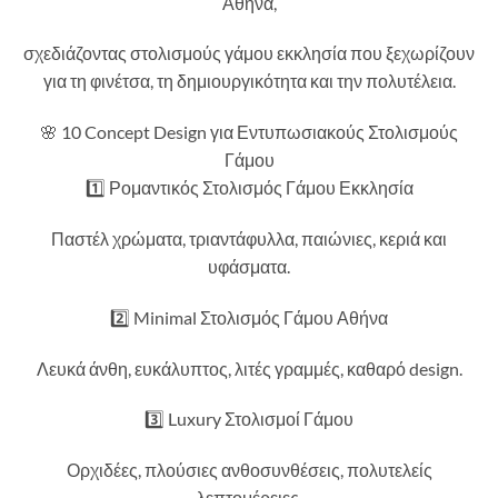
Αθήνα,
σχεδιάζοντας στολισμούς γάμου εκκλησία που ξεχωρίζουν
για τη φινέτσα, τη δημιουργικότητα και την πολυτέλεια.
🌸 10 Concept Design για Εντυπωσιακούς Στολισμούς
Γάμου
1️⃣ Ρομαντικός Στολισμός Γάμου Εκκλησία
Παστέλ χρώματα, τριαντάφυλλα, παιώνιες, κεριά και
υφάσματα.
2️⃣ Minimal Στολισμός Γάμου Αθήνα
Λευκά άνθη, ευκάλυπτος, λιτές γραμμές, καθαρό design.
3️⃣ Luxury Στολισμοί Γάμου
Ορχιδέες, πλούσιες ανθοσυνθέσεις, πολυτελείς
λεπτομέρειες.