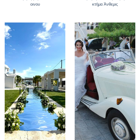
οινου
κτήμα Άνθεμις