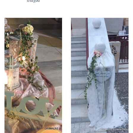
σταχυα