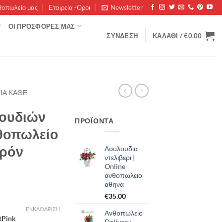
θοπωλείο μας
Εταιρεία -Οροι
Newsletter
ΟΊ ΠΡΟΣΦΟΡΈΣ ΜΑΣ
ΣΎΝΔΕΣΗ
ΚΑΛΆΘΙ /
€
0.00
ΙΑ ΚΑΘΕ
ουδιών
ΠΡΟΪΌΝΤΑ
νθοπωλείο
ερόν
Λουλουδια
ντελιβερι |
Online
ανθοπωλειο
αθηνα
€
35.00
ΕΚΚΑΘΆΡΙΣΗ
Ανθοπωλείο
tPink
Delivery