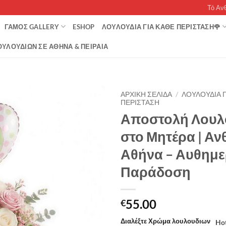
Τό Αν
ΓΆΜΟΣ GALLERY
ESHOP
ΛΟΥΛΟΥΔΙΑ ΓΙΑ ΚΑΘΕ ΠΕΡΙΣΤΑΣΗ🌹
ΥΛΟΥΔΙΏΝ ΣΕ ΑΘΉΝΑ & ΠΕΙΡΑΙΆ
ΑΡΧΙΚΉ ΣΕΛΊΔΑ
/
ΛΟΥΛΟΥΔΙΑ Γ
ΠΕΡΙΣΤΑΣΗ
Αποστολή Λουλ
στο Μητέρα | Α
Αθήνα – Αυθημ
Παράδοση
55.00
€
Διαλέξτε Χρώμα λουλουδιων
Ho