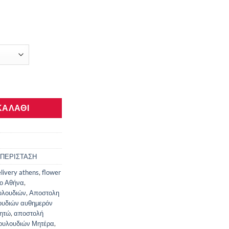
τέρα | Ανθοπωλείο Αθήνα – Αυθημερόν Παράδοση ποσότητα
ΚΑΛΆΘΙ
 ΠΕΡΙΣΤΑΣΗ
elivery athens
,
flower
ο Αθήνα
,
υλουδιών
,
Αποστολη
ουδιών αυθημερόν
Λητώ
,
αποστολή
ουλουδιών Μητέρα
,