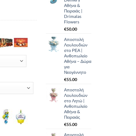
Αθήνα &
Πειραιάς |
Drimalas
Flowers
€
50.00
Αποστολή
Λουλουδιών
στο ΡΕΑ |
Ανθοπωλείο
Αθήνα – Δώρα
για
Νεογέννητο
€
55.00
Αποστολή
Λουλουδιών
στο Λητώ |
Ανθοπωλείο
Αθήνα &
Πειραιάς
€
55.00
Αποστολή