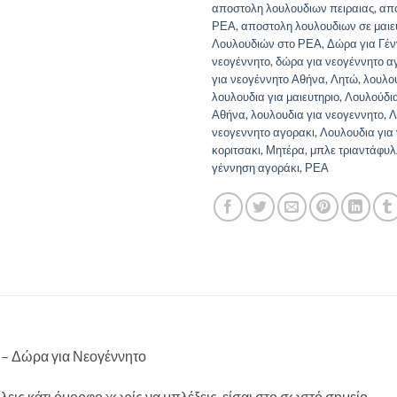
αποστολη λουλουδιων πειραιας
,
απ
ΡΕΑ
,
αποστολη λουλουδιων σε μαιε
Λουλουδιών στο ΡΕΑ
,
Δώρα για Γέ
νεογέννητο
,
δώρα για νεογέννητο α
για νεογέννητο Αθήνα
,
Λητώ
,
λουλού
λουλουδια για μαιευτηριο
,
Λουλούδια
Αθήνα
,
λουλουδια για νεογεννητο
,
Λ
νεογεννητο αγορακι
,
Λουλουδια για
κοριτσακι
,
Μητέρα
,
μπλε τριαντάφυ
γέννηση αγοράκι
,
ΡΕΑ
– Δώρα για Νεογέννητο
ίλεις κάτι όμορφο χωρίς να μπλέξεις, είσαι στο σωστό σημείο.