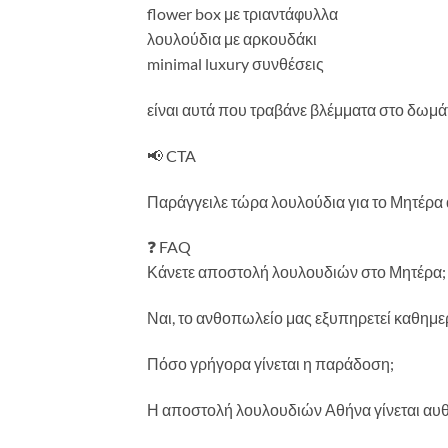
flower box με τριαντάφυλλα
λουλούδια με αρκουδάκι
minimal luxury συνθέσεις
είναι αυτά που τραβάνε βλέμματα στο δωμάτ
📢 CTA
Παράγγειλε τώρα λουλούδια για το Μητέρα 
❓ FAQ
Κάνετε αποστολή λουλουδιών στο Μητέρα;
Ναι, το ανθοπωλείο μας εξυπηρετεί καθημ
Πόσο γρήγορα γίνεται η παράδοση;
Η αποστολή λουλουδιών Αθήνα γίνεται αυθ