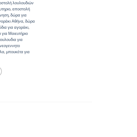
οστολή λουλουδιών
υτηριο
,
αποστολή
ννηση
,
δώρα για
γοράκι Αθήνα
,
δώρα
δια για αγοράκι
,
 για Μαιευτήριο
ουλουδια για
 νεογεννητο
λλα
,
μπουκέτα για