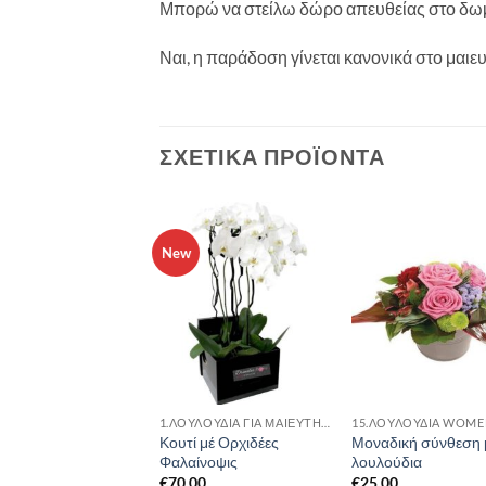
Μπορώ να στείλω δώρο απευθείας στο δωμ
Ναι, η παράδοση γίνεται κανονικά στο μαιε
ΣΧΕΤΙΚΆ ΠΡΟΪΌΝΤΑ
New
1.ΛΟΥΛΟΥΔΙΑ ΓΙΑ ΜΑΙΕΥΤΗΡΙΟ
1.ΛΟΥΛΟΥΔΙΑ ΓΙΑ ΜΑΙΕΥΤΗΡΙΟ
έσεις λουλουδιών
Κουτί μέ Ορχιδέες
Μοναδική σύνθεση 
αλάθι
Φαλαίνοψις
λουλούδια
00
€
70.00
€
25.00