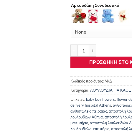
Αρκουδάκη Συνοδευτικό
Αποστολή Λουλουδιών στο Μη
ΠΡΟΣΘΉΚΗ ΣΤΟ 
Κωδικός προϊόντος:
Μ/Δ
Κατηγορία:
ΛΟΥΛΟΥΔΙΑ ΓΙΑ ΚΑΘΕ
Ετικέτες:
baby boy flowers
,
flower d
delivery hospital Athens
,
ανθοπωλεί
ανθοπωλειο πειραιάς
,
αποστολή λο
λουλουδιων Αθηνα
,
αποστολή λουλ
μαιευτήριο
,
αποστολή λουλουδιών 
λουλουδιών μαιευτήριο
,
αποστολή λ