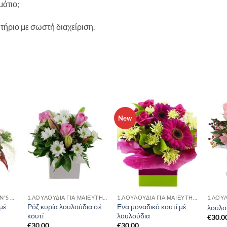
άτιο;
υτήριο με σωστή διαχείριση.
New
15.ΛΟΥΛΟΎΔΙΑ WOMEN'S DAY❤️
1.ΛΟΥΛΟΥΔΙΑ ΓΙΑ ΜΑΙΕΥΤΗΡΙΟ
1.ΛΟΥΛΟΥΔΙΑ ΓΙΑ ΜΑΙΕΥΤΗΡΙΟ
μέ
Ρόζ κυρία λουλούδια σέ
Ενα μοναδικό κουτί μέ
λουλο
κουτί
λουλούδια
€
30.0
€
30.00
€
30.00