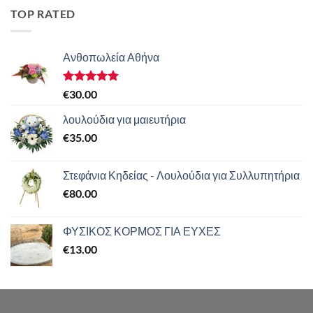
TOP RATED
Ανθοπωλεία Αθήνα
Βαθμολογήθηκε
€
30.00
με
5.00
από 5
λουλούδια για μαιευτήρια
€
35.00
Στεφάνια Κηδείας - Λουλούδια για Συλλυπητήρια
€
80.00
ΦΥΣΙΚΟΣ ΚΟΡΜΟΣ ΓΙΑ ΕΥΧΕΣ
€
13.00