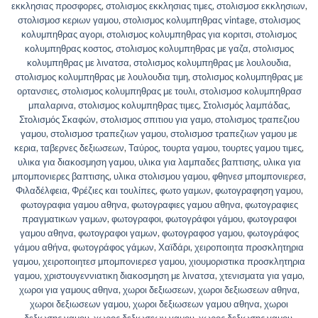
εκκλησιας προσφορες
,
στολισμος εκκλησιας τιμες
,
στολισμοσ εκκλησιων
,
στολισμοσ κεριων γαμου
,
στολισμος κολυμπηθρας vintage
,
στολισμος
κολυμπηθρας αγορι
,
στολισμος κολυμπηθρας για κοριτσι
,
στολισμος
κολυμπηθρας κοστος
,
στολισμος κολυμπηθρας με γαζα
,
στολισμος
κολυμπηθρας με λινατσα
,
στολισμος κολυμπηθρας με λουλουδια
,
στολισμος κολυμπηθρας με λουλουδια τιμη
,
στολισμος κολυμπηθρας με
ορτανσιες
,
στολισμος κολυμπηθρας με τουλι
,
στολισμοσ κολυμπηθρασ
μπαλαρινα
,
στολισμος κολυμπηθρας τιμες
,
Στολισμός λαμπάδας
,
Στολισμός Σκαφών
,
στολισμος σπιτιου για γαμο
,
στολισμος τραπεζιου
γαμου
,
στολισμοσ τραπεζιων γαμου
,
στολισμοσ τραπεζιων γαμου με
κερια
,
ταβερνες δεξιωσεων
,
Ταύρος
,
τουρτα γαμου
,
τουρτες γαμου τιμες
,
υλικα για διακοσμηση γαμου
,
υλικα για λαμπαδες βαπτισης
,
υλικα για
μπομπονιερες βαπτισης
,
υλικα στολισμου γαμου
,
φθηνεσ μπομπονιερεσ
,
Φιλαδέλφεια
,
Φρέζιες και τουλίπες
,
φωτο γαμων
,
φωτογραφηση γαμου
,
φωτογραφια γαμου αθηνα
,
φωτογραφιες γαμου αθηνα
,
φωτογραφιες
πραγματικων γαμων
,
φωτογραφοι
,
φωτογράφοι γάμου
,
φωτογραφοι
γαμου αθηνα
,
φωτογραφοι γαμων
,
φωτογραφοσ γαμου
,
φωτογράφος
γάμου αθήνα
,
φωτογράφος γάμων
,
Χαϊδάρι
,
χειροποιητα προσκλητηρια
γαμου
,
χειροποιητεσ μπομπονιερεσ γαμου
,
χιουμοριστικα προσκλητηρια
γαμου
,
χριστουγεννιατικη διακοσμηση με λινατσα
,
χτενισματα για γαμο
,
χωροι για γαμους αθηνα
,
χωροι δεξιωσεων
,
χωροι δεξιωσεων αθηνα
,
χωροι δεξιωσεων γαμου
,
χωροι δεξιωσεων γαμου αθηνα
,
χωροι