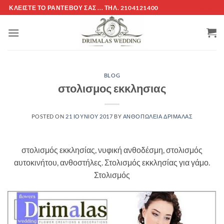
Μετάβαση
ΚΛΕΊΣΤΕ ΤΌ ΡΑΝΤΕΒΟΎ ΣΑΣ ... ΤΗΛ. 2104121400
ΕΤΑΙΡΕΊΑ -ΟΡΟΙ
στο
περιεχόμενο
BLOG
στολισμος εκκλησιας
POSTED ON
21 ΙΟΥΝΊΟΥ 2017
BY
ΑΝΘΟΠΩΛΕΙΑ ΔΡΙΜΆΛΑΣ
στολισμός εκκλησίας, νυφική ανθοδέσμη, στολισμός
αυτοκινήτου, ανθοστήλες. Στολισμός εκκλησίας για γάμο.
Στολισμός