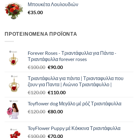
Μπουκέτα Λουλουδιών
€
35.00
ΠΡΟΤΕΙΝΟΜΕΝΑ ΠΡΟΪΟΝΤΑ
Forever Roses - Τριαντάφυλλα για Πάντα -
Τριαντάφυλλα forever roses
Original
Η
€
100.00
€
90.00
price
τρέχουσα
Τριαντάφυλλα για πάντα | Τριανταφυλλα που
was:
τιμή
ζουν για Παντα | Αιώνιο Τριαντάφυλλο |
€100.00.
είναι:
Original
Η
€
120.00
€
110.00
€90.00.
price
τρέχουσα
Toyflower dog Μεγάλο μέ ρόζ Τριαντάφυλλα
was:
τιμή
Original
Η
€
120.00
€120.00.
€
80.00
είναι:
price
τρέχουσα
€110.00.
was:
τιμή
ToyFlower Puppy μέ Κόκκινα Τριαντάφυλλα
€120.00.
είναι:
Original
Η
€
100.00
€
70.00
€80.00.