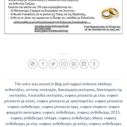
This entry was posted in
Blog
and tagged
stolismos ekklisias
,
ανθοστήλες
,
απτισης στολισμός
,
διακόσμηση εκκλησιας
,
διακόσμηση της
εκκλησίας
,
Λουλούδια εκκλησίας
,
νυφικα μπουκετα με ελια
,
νυφικα
μπουκετα με καλες
,
νυφικα μπουκετα με τριανταφυλλα
,
νυφικα μπουκετα
νυφικες ανθοδεσμες
,
νυφικα μπουκετα τιμες
,
νυφικα στεφανα
,
νυφικα
φορεματα οικονομικα
,
νυφικές ανθοδέσμες
,
νυφικες ανθοδεσμες 2015
,
νυφικες ανθοδεσμες vintage
,
νυφικες ανθοδεσμες αθηνα
,
νυφικες
ανθοδεσμες με ελια
,
νυφικες ανθοδεσμες με καλες
,
νυφικες ανθοδεσμες