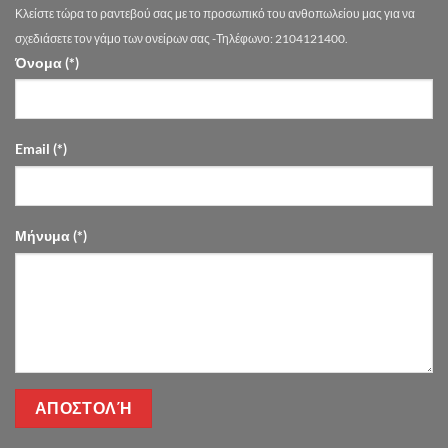
|
Κλείστε τώρα το ραντεβού σας με το προσωπικό του ανθοπωλείου μας για να
Drimalas
Flowers
σχεδιάσετε τον γάμο των ονείρων σας -Τηλέφωνο: 2104121400.
Όνομα (*)
Email (*)
Μήνυμα (*)