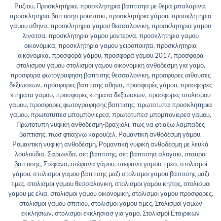
Ρυζιου
,
Προσκλητήρια
,
προσκλητηρια βαπτισησ με θεμα μπαλαρινα
,
προσκλητηρια βαπτισησ μουστακι
,
προσκλητήρια γάμου
,
προσκλητηρια
γαμου αθηνα
,
προσκλητηρια γαμου θεσσαλονικη
,
προσκλητηρια γαμου
λινατσα
,
προσκλητηρια γαμου μοντερνα
,
προσκλητηρια γαμου
οικονομικα
,
προσκλητηρια γαμου χειροποιητα
,
προσκλητηρια
οικονομικα
,
προσφορά γάμου
,
προσφορά γάμου 2017
,
προσφορα
στολισμου γαμου στολισμοι γαμου οικονομικη ανθοδεσμη για γαμο
,
προσφορα φωτογραφηση βαπτισης θεσσαλονικη
,
προσφορες αιθουσες
δεξιωσεων
,
προσφορες βαπτισης αθηνα
,
προσφορές γάμου
,
προσφορες
κτηματα γαμου
,
προσφορες κτηματα δεξιωσεων
,
προσφορες στολισμου
γαμου
,
προσφορες φωτογραφησης βαπτισης
,
πρωτοτυπα προσκλητηρια
γαμου
,
πρωτοτυπεσ μπομπονιερεσ
,
πρωτοτυπεσ μπομπονιερεσ γαμου
,
Πρωτοτυπη νυφικη ανθοδεσμη-βραχιολι
,
πως να φτιαξω λαμπαδες
βαπτισης
,
πωσ φτιαχνω καρουζελ
,
Ρομαντική ανθοδέσμη γάμου
,
Ρομαντική νυφική ανθοδέσμη
,
Ρομαντική νυφική ανθοδέσμη με λευκά
λουλούδια
,
Σαρωνίδα
,
σετ βαπτισης
,
σετ βαπτισησ αλογακι
,
σταυροι
βαπτισης
,
Στέφανα
,
στέφανα γάμου
,
στεφανα γαμου τιμεσ
,
στολισμοί
γάμου
,
στολισμοι γαμου βαπτισης μαζι στολισμοι γαμου βαπτισης μαζι
τιμες
,
στολισμοι γαμου θεσσαλονικη
,
στολισμοι γαμου κηπος
,
στολισμοι
γαμου με ελια
,
στολισμοι γαμου οικονομικη
,
στολισμοι γαμου προσφορες
,
στολισμοι γαμου σπιτιου
,
στολισμοι γαμου τιμες
,
Στολισμοί γαμων
εκκλησιων
,
στολισμοι εκκλησιασ για γαμο
,
Στολισμοί Εταιρικών