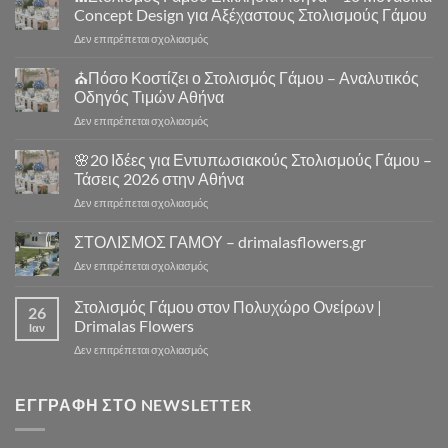
Αθήνα
Concept Design για Αξέχαστους Στολισμούς Γάμου
–
στο
Δεν επιτρέπεται σχολιασμός
Στολισμός
⛪
Γάμου
Στολισμός
⛪Πόσο Κοστίζει ο Στολισμός Γάμου – Αναλυτικός
Εκκλησίας
Γάμου
|
Οδηγός Τιμών Αθήνα
Εκκλησία
Drimalas
στο
Δεν επιτρέπεται σχολιασμός
Αθήνα
Flowers
⛪
–
Πόσο
🌸20 Ιδέες για Εντυπωσιακούς Στολισμούς Γάμου –
10
Κοστίζει
Μοναδικά
Τάσεις 2026 στην Αθήνα
ο
Concept
στο
Δεν επιτρέπεται σχολιασμός
Στολισμός
Design
🌸
Γάμου
για
20
ΣΤΟΛΙΣΜΟΣ ΓΑΜΟΥ – drimalasflowers.gr
–
Αξέχαστους
Ιδέες
Αναλυτικός
Στολισμούς
στο
Δεν επιτρέπεται σχολιασμός
για
Οδηγός
Γάμου
ΣΤΟΛΙΣΜΟΣ
Εντυπωσιακούς
Τιμών
ΓΑΜΟΥ
Στολισμός Γάμου στον Πολυχώρο Ονείρων |
Στολισμούς
Αθήνα
26
–
Γάμου
Drimalas Flowers
Ιαν
drimalasflowers.gr
–
στο
Δεν επιτρέπεται σχολιασμός
Τάσεις
Στολισμός
2026
Γάμου
στην
στον
ΕΓΓΡΑΦΉ ΣΤΟ NEWSLETTER
Αθήνα
Πολυχώρο
Ονείρων