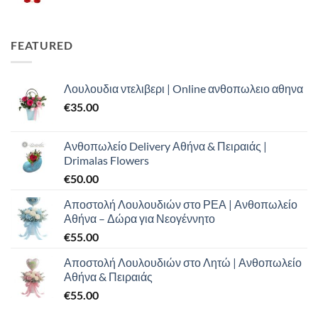
price
τρέχουσα
was:
τιμή
€100.00.
είναι:
FEATURED
€70.00.
Λουλουδια ντελιβερι | Online ανθοπωλειο αθηνα
€
35.00
Ανθοπωλείο Delivery Αθήνα & Πειραιάς |
Drimalas Flowers
€
50.00
Αποστολή Λουλουδιών στο ΡΕΑ | Ανθοπωλείο
Αθήνα – Δώρα για Νεογέννητο
€
55.00
Αποστολή Λουλουδιών στο Λητώ | Ανθοπωλείο
Αθήνα & Πειραιάς
€
55.00