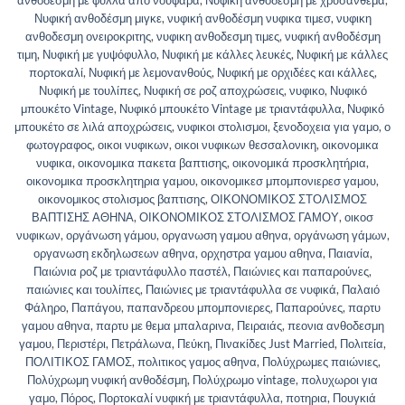
ανθοδέσμη με φύλλα από νούφαρα
,
Νυφική ανθοδέσμη με χρυσάνθεμα
,
Νυφική ανθοδέσμη μιγκε
,
νυφική ανθοδέσμη νυφικα τιμεσ
,
νυφικη
ανθοδεσμη ονειροκριτης
,
νυφικη ανθοδεσμη τιμες
,
νυφική ανθοδέσμη
τιμη
,
Νυφική με γυψόφυλλο
,
Νυφική με κάλλες λευκές
,
Νυφική με κάλλες
πορτοκαλί
,
Νυφική με λεμονανθούς
,
Νυφική με ορχιδέες και κάλλες
,
Νυφική με τουλίπες
,
Νυφική σε ροζ αποχρώσεις
,
νυφικο
,
Νυφικό
μπουκέτο Vintage
,
Νυφικό μπουκέτο Vintage με τριαντάφυλλα
,
Νυφικό
μπουκέτο σε λιλά αποχρώσεις
,
νυφικοι στολισμοι
,
ξενοδοχεια για γαμο
,
ο
φωτογραφος
,
οικοι νυφικων
,
οικοι νυφικων θεσσαλονικη
,
οικονομικα
νυφικα
,
οικονομικα πακετα βαπτισης
,
οικονομικά προσκλητήρια
,
οικονομικα προσκλητηρια γαμου
,
οικονομικεσ μπομπονιερεσ γαμου
,
οικονομικος στολισμος βαπτισης
,
ΟΙΚΟΝΟΜΙΚΟΣ ΣΤΟΛΙΣΜΟΣ
ΒΑΠΤΙΣΗΣ ΑΘΗΝΑ
,
ΟΙΚΟΝΟΜΙΚΟΣ ΣΤΟΛΙΣΜΟΣ ΓΑΜΟΥ
,
οικοσ
νυφικων
,
οργάνωση γάμου
,
οργανωση γαμου αθηνα
,
οργάνωση γάμων
,
οργανωση εκδηλωσεων αθηνα
,
ορχηστρα γαμου αθηνα
,
Παιανία
,
Παιώνια ροζ με τριαντάφυλλο παστέλ
,
Παιώνιες και παπαρούνες
,
παιώνιες και τουλίπες
,
Παιώνιες με τριαντάφυλλα σε νυφικά
,
Παλαιό
Φάληρο
,
Παπάγου
,
παπανδρεου μπομπονιερες
,
Παπαρούνες
,
παρτυ
γαμου αθηνα
,
παρτυ με θεμα μπαλαρινα
,
Πειραιάς
,
πεονια ανθοδεσμη
γαμου
,
Περιστέρι
,
Πετράλωνα
,
Πεύκη
,
Πινακίδες Just Married
,
Πολιτεία
,
ΠΟΛΙΤΙΚΟΣ ΓΑΜΟΣ
,
πολιτικος γαμος αθηνα
,
Πολύχρωμες παιώνιες
,
Πολύχρωμη νυφική ανθοδέσμη
,
Πολύχρωμο vintage
,
πολυχωροι για
γαμο
,
Πόρος
,
Πορτοκαλί νυφική με τριαντάφυλλα
,
ποτηρια
,
Πουγκιά