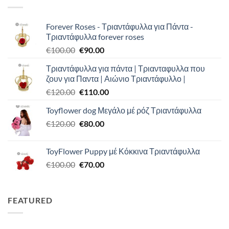
Forever Roses - Τριαντάφυλλα για Πάντα -
Τριαντάφυλλα forever roses
Original
Η
€
100.00
€
90.00
price
τρέχουσα
Τριαντάφυλλα για πάντα | Τριανταφυλλα που
was:
τιμή
ζουν για Παντα | Αιώνιο Τριαντάφυλλο |
€100.00.
είναι:
Original
Η
€
120.00
€
110.00
€90.00.
price
τρέχουσα
Toyflower dog Μεγάλο μέ ρόζ Τριαντάφυλλα
was:
τιμή
Original
Η
€
120.00
€120.00.
€
80.00
είναι:
price
τρέχουσα
€110.00.
was:
τιμή
ToyFlower Puppy μέ Κόκκινα Τριαντάφυλλα
€120.00.
είναι:
Original
Η
€
100.00
€
70.00
€80.00.
price
τρέχουσα
was:
τιμή
€100.00.
είναι:
FEATURED
€70.00.