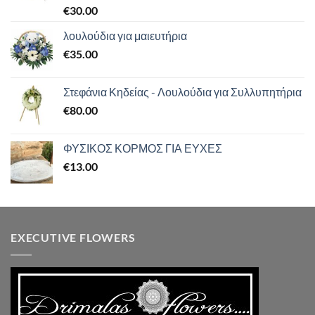
Βαθμολογήθηκε
€
30.00
με
5.00
από 5
λουλούδια για μαιευτήρια
€
35.00
Στεφάνια Κηδείας - Λουλούδια για Συλλυπητήρια
€
80.00
ΦΥΣΙΚΟΣ ΚΟΡΜΟΣ ΓΙΑ ΕΥΧΕΣ
€
13.00
EXECUTIVE FLOWERS