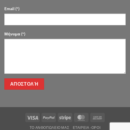
Email (*)
Μήνυμα (*)
Visa
PayPal
Stripe
MasterCard
Cash
On
ΤΌ ΑΝΘΟΠΩΛΕΊΟ ΜΑΣ
ΕΤΑΙΡΕΊΑ -ΟΡΟΙ