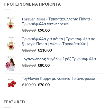
ΠΡΟΤΕΙΝΟΜΕΝΑ ΠΡΟΪΟΝΤΑ
Forever Roses - Τριαντάφυλλα για Πάντα -
Τριαντάφυλλα forever roses
Original
Η
€
100.00
€
90.00
price
τρέχουσα
Τριαντάφυλλα για πάντα | Τριανταφυλλα που
was:
τιμή
ζουν για Παντα | Αιώνιο Τριαντάφυλλο |
€100.00.
είναι:
Original
Η
€
120.00
€
110.00
€90.00.
price
τρέχουσα
Toyflower dog Μεγάλο μέ ρόζ Τριαντάφυλλα
was:
τιμή
Original
Η
€
120.00
€120.00.
€
80.00
είναι:
price
τρέχουσα
€110.00.
was:
τιμή
ToyFlower Puppy μέ Κόκκινα Τριαντάφυλλα
€120.00.
είναι:
Original
Η
€
100.00
€
70.00
€80.00.
price
τρέχουσα
was:
τιμή
€100.00.
είναι:
FEATURED
€70.00.