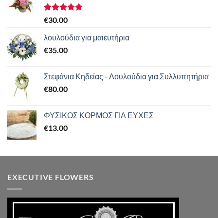
Βαθμολογήθηκε
€
30.00
με
5.00
από 5
λουλούδια για μαιευτήρια
€
35.00
Στεφάνια Κηδείας - Λουλούδια για Συλλυπητήρια
€
80.00
ΦΥΣΙΚΟΣ ΚΟΡΜΟΣ ΓΙΑ ΕΥΧΕΣ
€
13.00
EXECUTIVE FLOWERS