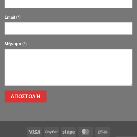
Email (*)
Μήνυμα (*)
Visa
PayPal
Stripe
MasterCard
Cash