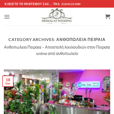
Μετάβαση
ΚΛΕΊΣΤΕ ΤΌ ΡΑΝΤΕΒΟΎ ΣΑΣ ... ΤΗΛ. 2104121400
ΕΤΑΙΡΕΊΑ -ΟΡΟΙ
στο
περιεχόμενο
CATEGORY ARCHIVES:
ΑΝΘΟΠΩΛΕΙΑ ΠΕΙΡΑΙΑ
Ανθοπωλεια Πειραια – Αποστολή λουλουδιών στον Πειραια
online από ανθοπωλείο
18
Οκτ