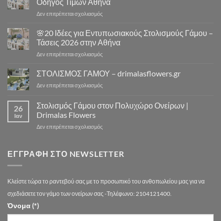
Οδηγός Τιμών Αθήνα
Εκκλησία
Drimalas
στο
Δεν επιτρέπεται σχολιασμός
Αθήνα
Flowers
⛪
–
Πόσο
🌸20 Ιδέες για Εντυπωσιακούς Στολισμούς Γάμου –
10
Κοστίζει
Μοναδικά
Τάσεις 2026 στην Αθήνα
ο
Concept
στο
Δεν επιτρέπεται σχολιασμός
Στολισμός
Design
🌸
Γάμου
για
20
ΣΤΟΛΙΣΜΟΣ ΓΑΜΟΥ – drimalasflowers.gr
–
Αξέχαστους
Ιδέες
Αναλυτικός
Στολισμούς
στο
Δεν επιτρέπεται σχολιασμός
για
Οδηγός
Γάμου
ΣΤΟΛΙΣΜΟΣ
Εντυπωσιακούς
Τιμών
ΓΑΜΟΥ
Στολισμός Γάμου στον Πολυχώρο Ονείρων |
Στολισμούς
Αθήνα
26
–
Γάμου
Drimalas Flowers
Ιαν
drimalasflowers.gr
–
στο
Δεν επιτρέπεται σχολιασμός
Τάσεις
Στολισμός
2026
Γάμου
στην
στον
ΕΓΓΡΑΦΉ ΣΤΟ NEWSLETTER
Αθήνα
Πολυχώρο
Ονείρων
|
Κλείστε τώρα το ραντεβού σας με το προσωπικό του ανθοπωλείου μας για να
Drimalas
Flowers
σχεδιάσετε τον γάμο των ονείρων σας -Τηλέφωνο: 2104121400.
Όνομα (*)