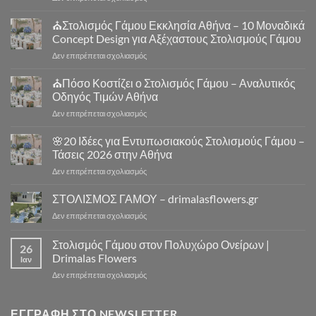
Στολισμός
Γάμου
⛪Στολισμός Γάμου Εκκλησία Αθήνα – 10 Μοναδικά
Αθήνα
Concept Design για Αξέχαστους Στολισμούς Γάμου
–
στο
Δεν επιτρέπεται σχολιασμός
Στολισμός
⛪
Γάμου
Στολισμός
⛪Πόσο Κοστίζει ο Στολισμός Γάμου – Αναλυτικός
Εκκλησίας
Γάμου
|
Οδηγός Τιμών Αθήνα
Εκκλησία
Drimalas
στο
Δεν επιτρέπεται σχολιασμός
Αθήνα
Flowers
⛪
–
Πόσο
🌸20 Ιδέες για Εντυπωσιακούς Στολισμούς Γάμου –
10
Κοστίζει
Μοναδικά
Τάσεις 2026 στην Αθήνα
ο
Concept
στο
Δεν επιτρέπεται σχολιασμός
Στολισμός
Design
🌸
Γάμου
για
20
ΣΤΟΛΙΣΜΟΣ ΓΑΜΟΥ – drimalasflowers.gr
–
Αξέχαστους
Ιδέες
Αναλυτικός
Στολισμούς
στο
Δεν επιτρέπεται σχολιασμός
για
Οδηγός
Γάμου
ΣΤΟΛΙΣΜΟΣ
Εντυπωσιακούς
Τιμών
ΓΑΜΟΥ
Στολισμός Γάμου στον Πολυχώρο Ονείρων |
Στολισμούς
Αθήνα
26
–
Γάμου
Drimalas Flowers
Ιαν
drimalasflowers.gr
–
στο
Δεν επιτρέπεται σχολιασμός
Τάσεις
Στολισμός
2026
Γάμου
στην
στον
ΕΓΓΡΑΦΉ ΣΤΟ NEWSLETTER
Αθήνα