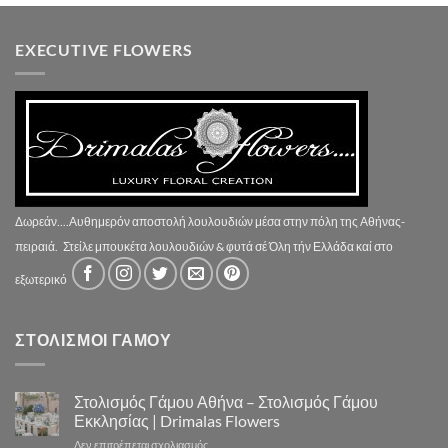
EXECUTIVE FLOWERS
Δωρεάν....Αυθημερόν αποστολή λουλουδιών μέσα στην πόλη της Αθήνας-
πειραιά.
Στείλε μπουκέτα λουλουδιών & φυτά σέ Όλη τήν Ελλάδα καί στο
εξωτερικό
ΣΤΟΛΙΣΜΟΙ ΓΑΜΟΥ
Στολισμός Γάμου Αθήνα – Στολισμός Γάμου
Εκκλησίας | Drimalas Flowers
στο
Δεν επιτρέπεται σχολιασμός