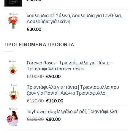
λουλούδια σέ Υάλινα, Λουλούδια για Γενέθλια,
Λουλούδια γιά εκείνη
€
30.00
ΠΡΟΤΕΙΝΟΜΕΝΑ ΠΡΟΪΟΝΤΑ
Forever Roses - Τριαντάφυλλα για Πάντα -
Τριαντάφυλλα forever roses
Original
Η
€
100.00
€
90.00
price
τρέχουσα
Τριαντάφυλλα για πάντα | Τριανταφυλλα που
was:
τιμή
ζουν για Παντα | Αιώνιο Τριαντάφυλλο |
€100.00.
είναι:
Original
Η
€
120.00
€
110.00
€90.00.
price
τρέχουσα
Toyflower dog Μεγάλο μέ ρόζ Τριαντάφυλλα
was:
τιμή
Original
Η
€
120.00
€120.00.
€
80.00
είναι:
price
τρέχουσα
€110.00.
was:
τιμή