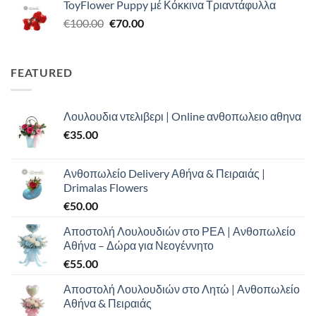
ToyFlower Puppy μέ Κόκκινα Τριαντάφυλλα
€120.00.
είναι:
Original
Η
€
100.00
€
70.00
€80.00.
price
τρέχουσα
was:
τιμή
€100.00.
είναι:
FEATURED
€70.00.
Λουλουδια ντελιβερι | Online ανθοπωλειο αθηνα
€
35.00
Ανθοπωλείο Delivery Αθήνα & Πειραιάς |
Drimalas Flowers
€
50.00
Αποστολή Λουλουδιών στο ΡΕΑ | Ανθοπωλείο
Αθήνα – Δώρα για Νεογέννητο
€
55.00
Αποστολή Λουλουδιών στο Λητώ | Ανθοπωλείο
Αθήνα & Πειραιάς