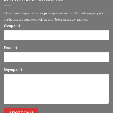
Πολυχώρο
Ονείρων
|
Κλείστε τώρα το ραντεβού σας με το προσωπικό του ανθοπωλείου μας για να
Drimalas
Flowers
σχεδιάσετε τον γάμο των ονείρων σας -Τηλέφωνο: 2104121400.
Όνομα (*)
Email (*)
Μήνυμα (*)