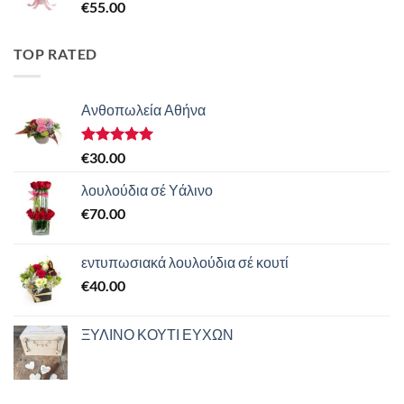
€
55.00
TOP RATED
Ανθοπωλεία Αθήνα
Βαθμολογήθηκε
€
30.00
με
5.00
από 5
λουλούδια σέ Υάλινο
€
70.00
εντυπωσιακά λουλούδια σέ κουτί
€
40.00
ΞΥΛΙΝΟ ΚΟΥΤΙ ΕΥΧΩΝ