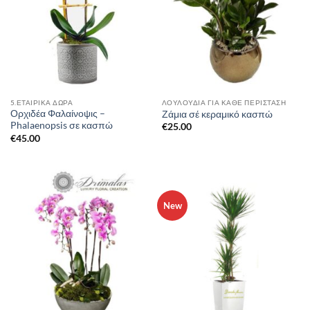
5.ΕΤΑΙΡΙΚΆ ΔΏΡΑ
ΛΟΥΛΟΥΔΙΑ ΓΙΑ ΚΑΘΕ ΠΕΡΙΣΤΑΣΗ
Ορχιδέα Φαλαίνοψις –
Ζάμια σέ κεραμικό κασπώ
Phalaenopsis σε κασπώ
€
25.00
€
45.00
New