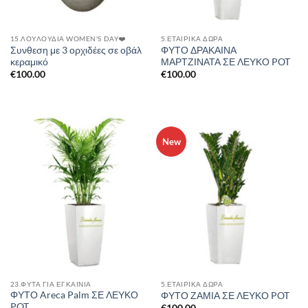
15.ΛΟΥΛΟΎΔΙΑ WOMEN'S DAY❤️
5.ΕΤΑΙΡΙΚΆ ΔΏΡΑ
Συνθεση με 3 ορχιδέες σε οβάλ
ΦΥΤΟ ΔΡΑΚΑΙΝΑ
κεραμικό
ΜΑΡΤΖΙΝΑΤΑ ΣΕ ΛΕΥΚΟ POT
€
100.00
€
100.00
New
23.ΦΥΤΆ ΓΙΑ ΕΓΚΑΊΝΙΑ
5.ΕΤΑΙΡΙΚΆ ΔΏΡΑ
ΦΥΤΟ Areca Palm ΣΕ ΛΕΥΚΟ
ΦΥΤΟ ΖΑΜΙΑ ΣΕ ΛΕΥΚΟ POT
POT