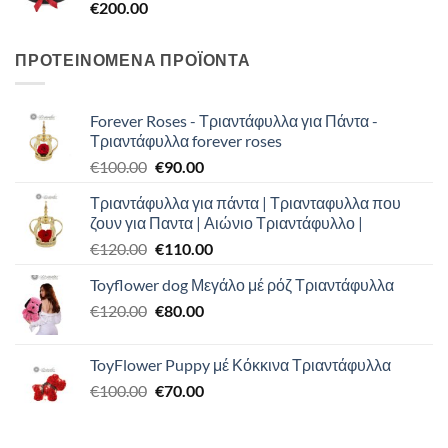
€
200.00
ΠΡΟΤΕΙΝΟΜΕΝΑ ΠΡΟΪΟΝΤΑ
Forever Roses - Τριαντάφυλλα για Πάντα -
Τριαντάφυλλα forever roses
Original
Η
€
100.00
€
90.00
price
τρέχουσα
Τριαντάφυλλα για πάντα | Τριανταφυλλα που
was:
τιμή
ζουν για Παντα | Αιώνιο Τριαντάφυλλο |
€100.00.
είναι:
Original
Η
€
120.00
€
110.00
€90.00.
price
τρέχουσα
Toyflower dog Μεγάλο μέ ρόζ Τριαντάφυλλα
was:
τιμή
Original
Η
€
120.00
€120.00.
€
80.00
είναι:
price
τρέχουσα
€110.00.
was:
τιμή
ToyFlower Puppy μέ Κόκκινα Τριαντάφυλλα
€120.00.
είναι:
Original
Η
€
100.00
€
70.00
€80.00.
price
τρέχουσα
was:
τιμή