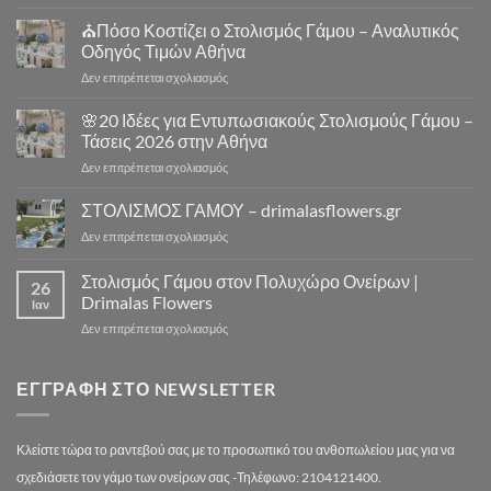
⛪
Γάμου
Στολισμός
⛪Πόσο Κοστίζει ο Στολισμός Γάμου – Αναλυτικός
Εκκλησίας
Γάμου
|
Οδηγός Τιμών Αθήνα
Εκκλησία
Drimalas
στο
Δεν επιτρέπεται σχολιασμός
Αθήνα
Flowers
⛪
–
Πόσο
🌸20 Ιδέες για Εντυπωσιακούς Στολισμούς Γάμου –
10
Κοστίζει
Μοναδικά
Τάσεις 2026 στην Αθήνα
ο
Concept
στο
Δεν επιτρέπεται σχολιασμός
Στολισμός
Design
🌸
Γάμου
για
20
ΣΤΟΛΙΣΜΟΣ ΓΑΜΟΥ – drimalasflowers.gr
–
Αξέχαστους
Ιδέες
Αναλυτικός
Στολισμούς
στο
Δεν επιτρέπεται σχολιασμός
για
Οδηγός
Γάμου
ΣΤΟΛΙΣΜΟΣ
Εντυπωσιακούς
Τιμών
ΓΑΜΟΥ
Στολισμός Γάμου στον Πολυχώρο Ονείρων |
Στολισμούς
Αθήνα
26
–
Γάμου
Drimalas Flowers
Ιαν
drimalasflowers.gr
–
στο
Δεν επιτρέπεται σχολιασμός
Τάσεις
Στολισμός
2026
Γάμου
στην
στον
ΕΓΓΡΑΦΉ ΣΤΟ NEWSLETTER
Αθήνα
Πολυχώρο
Ονείρων
|
Κλείστε τώρα το ραντεβού σας με το προσωπικό του ανθοπωλείου μας για να
Drimalas
Flowers
σχεδιάσετε τον γάμο των ονείρων σας -Τηλέφωνο: 2104121400.