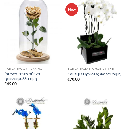
New
1.ΛΟΥΛΟΎΔΙΑ ΣΈ ΥΆΛΙΝΑ
1.ΛΟΥΛΟΥΔΙΑ ΓΙΑ ΜΑΙΕΥΤΗΡΙΟ
forever roses αθηνα-
Κουτί μέ Ορχιδέες Φαλαίνοψις
τριανταφυλλα τιμη
€
70.00
€
45.00