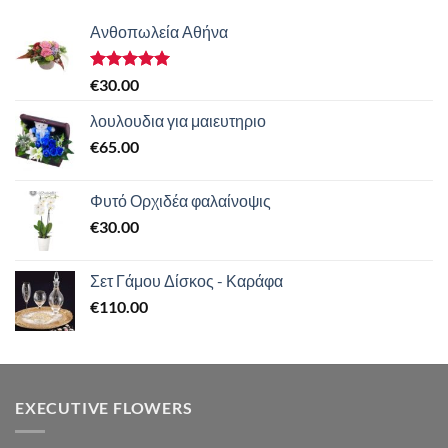
Ανθοπωλεία Αθήνα
Βαθμολογήθηκε
€
30.00
με
5.00
από 5
λουλουδια για μαιευτηριο
€
65.00
Φυτό Ορχιδέα φαλαίνοψις
€
30.00
Σετ Γάμου Δίσκος - Καράφα
€
110.00
EXECUTIVE FLOWERS