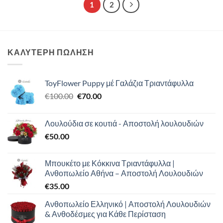
1
2
ΚΑΛΥΤΕΡΗ ΠΩΛΗΣΗ
ToyFlower Puppy μέ Γαλάζια Τριαντάφυλλα
Original
Η
€
100.00
€
70.00
price
τρέχουσα
was:
τιμή
Λουλούδια σε κουτιά - Αποστολή λουλουδιών
€100.00.
είναι:
€
50.00
€70.00.
Μπουκέτο με Κόκκινα Τριαντάφυλλα |
Ανθοπωλείο Αθήνα – Αποστολή Λουλουδιών
€
35.00
Ανθοπωλείο Ελληνικό | Αποστολή Λουλουδιών
& Ανθοδέσμες για Κάθε Περίσταση