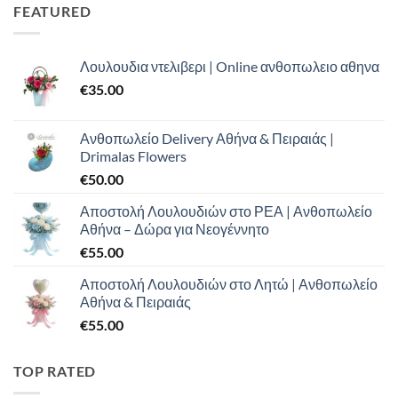
€100.00.
είναι:
FEATURED
€70.00.
Λουλουδια ντελιβερι | Online ανθοπωλειο αθηνα
€
35.00
Ανθοπωλείο Delivery Αθήνα & Πειραιάς |
Drimalas Flowers
€
50.00
Αποστολή Λουλουδιών στο ΡΕΑ | Ανθοπωλείο
Αθήνα – Δώρα για Νεογέννητο
€
55.00
Αποστολή Λουλουδιών στο Λητώ | Ανθοπωλείο
Αθήνα & Πειραιάς
€
55.00
TOP RATED