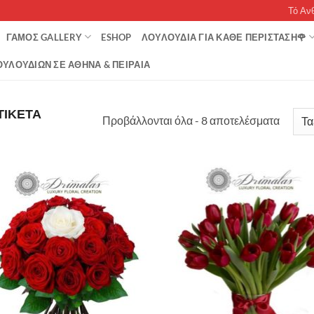
Τό Αν
ΓΆΜΟΣ GALLERY
ESHOP
ΛΟΥΛΟΥΔΙΑ ΓΙΑ ΚΑΘΕ ΠΕΡΙΣΤΑΣΗ🌹
ΥΛΟΥΔΙΏΝ ΣΕ ΑΘΉΝΑ & ΠΕΙΡΑΙΆ
ΤΙΚΈΤΑ
Sorted
Προβάλλονται όλα - 8 αποτελέσματα
by
popula