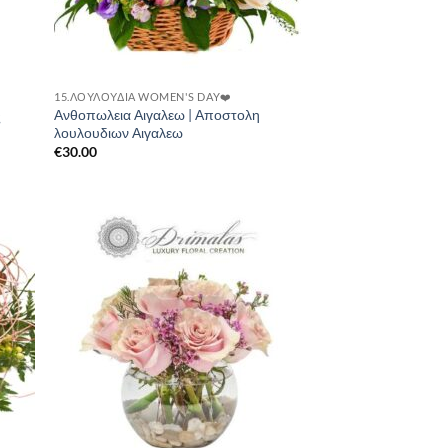
15.ΛΟΥΛΟΎΔΙΑ WOMEN'S DAY❤️
Ανθοπωλεια Αιγαλεω | Αποστολη
ς
λουλουδιων Αιγαλεω
€
30.00