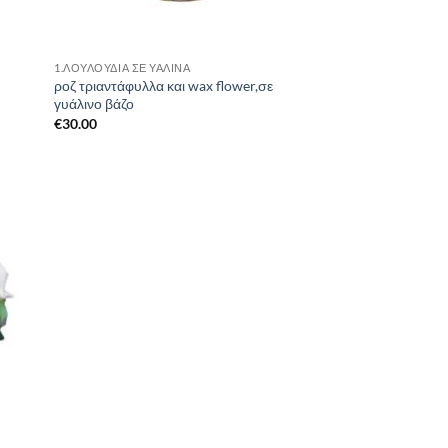
1.ΛΟΥΛΟΎΔΙΑ ΣΈ ΥΆΛΙΝΑ
ροζ τριαντάφυλλα και wax flower,σε
γυάλινο βάζο
€
30.00