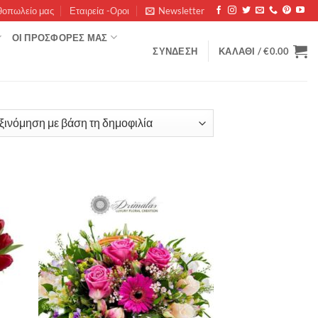
θοπωλείο μας
Εταιρεία -Οροι
Newsletter
ΟΊ ΠΡΟΣΦΟΡΈΣ ΜΑΣ
ΣΎΝΔΕΣΗ
ΚΑΛΆΘΙ /
€
0.00
rity