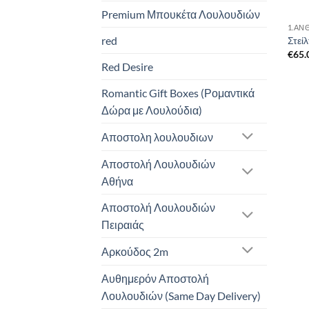
Premium Μπουκέτα Λουλουδιών
1.ΑΝ
red
Στεί
€
65.
Red Desire
Romantic Gift Boxes (Ρομαντικά
Δώρα με Λουλούδια)
Αποστολη λουλουδιων
Αποστολή Λουλουδιών
Αθήνα
Αποστολή Λουλουδιών
Πειραιάς
Αρκούδος 2m
Αυθημερόν Αποστολή
Λουλουδιών (Same Day Delivery)