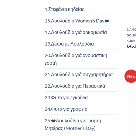
1.Στεφάνια κηδείας
15.Λουλούδια Women's Day❤️
1.ΑΝ
17.Λουλούδια γιά ορκομωσία
ρομα
κόκκ
19.Δώρα με Λουλούδια
€
45.
20.Λουλούδια γιά ονομαστική
εορτή
21.Λουλούδια γιά συγχαρητήρια
New
22.Λουλούδια για Περαστικά
23.Φυτά για εγκαίνια
24.Φυτά γιά γραφείο
25.❤️Λουλούδια για Γιορτή
Μητέρας (Mother’s Day)