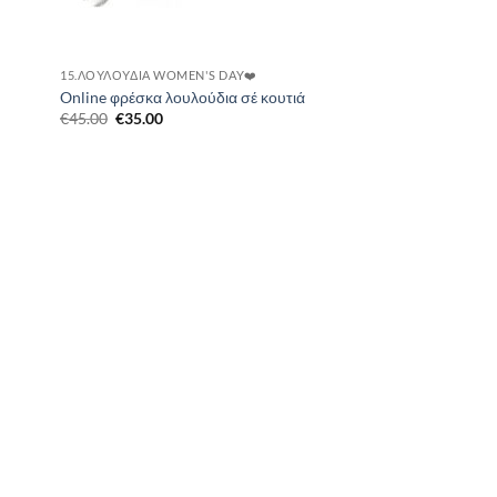
15.ΛΟΥΛΟΎΔΙΑ WOMEN'S DAY❤️
Online φρέσκα λουλούδια σέ κουτιά
Original
Η
€
45.00
€
35.00
price
τρέχουσα
was:
τιμή
€45.00.
είναι:
€35.00.