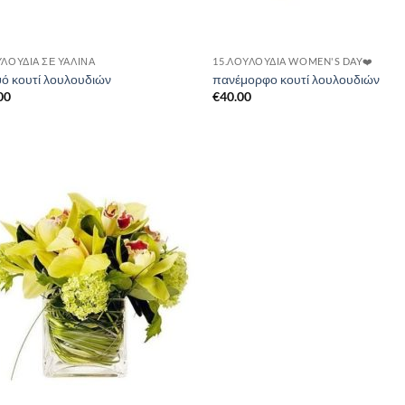
ΥΛΟΎΔΙΑ ΣΈ ΥΆΛΙΝΑ
15.ΛΟΥΛΟΎΔΙΑ WOMEN'S DAY❤️
ό κουτί λουλουδιών
πανέμορφο κουτί λουλουδιών
00
€
40.00