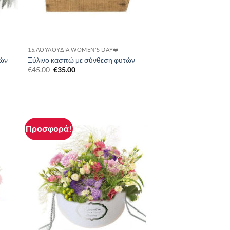
15.ΛΟΥΛΟΎΔΙΑ WOMEN'S DAY❤️
ιών
Ξύλινο κασπώ με σύνθεση φυτών
Original
Η
€
45.00
€
35.00
price
τρέχουσα
was:
τιμή
€45.00.
είναι:
€35.00.
Προσφορά!