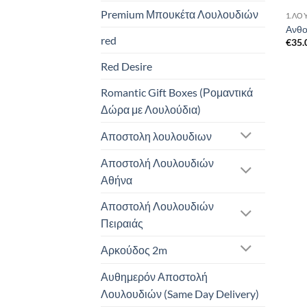
Premium Μπουκέτα Λουλουδιών
1.ΛΟ
Ανθο
red
€
35.
Red Desire
Romantic Gift Boxes (Ρομαντικά
Δώρα με Λουλούδια)
Αποστολη λουλουδιων
Αποστολή Λουλουδιών
Αθήνα
Αποστολή Λουλουδιών
Πειραιάς
Αρκούδος 2m
Αυθημερόν Αποστολή
Λουλουδιών (Same Day Delivery)