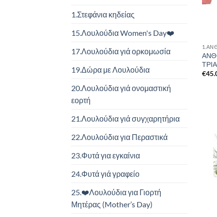
1.Στεφάνια κηδείας
15.Λουλούδια Women's Day❤️
1.ΑΝ
17.Λουλούδια γιά ορκομωσία
ΑΝΘ
ΤΡΙ
19.Δώρα με Λουλούδια
€
45.
20.Λουλούδια γιά ονομαστική
εορτή
21.Λουλούδια γιά συγχαρητήρια
22.Λουλούδια για Περαστικά
23.Φυτά για εγκαίνια
24.Φυτά γιά γραφείο
25.❤️Λουλούδια για Γιορτή
Μητέρας (Mother’s Day)