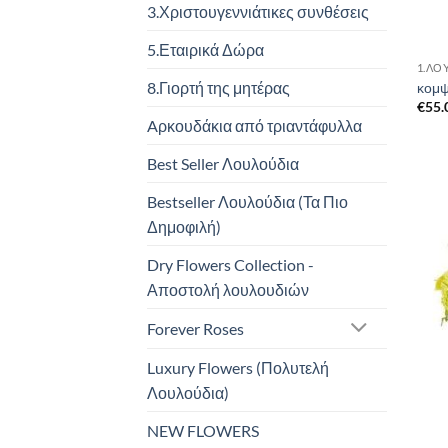
3.Χριστουγεννιάτικες συνθέσεις
5.Εταιρικά Δώρα
1.ΛΟ
8.Γιορτή της μητέρας
κομψ
€
55.
Aρκουδάκια από τριαντάφυλλα
Best Seller Λουλούδια
Bestseller Λουλούδια (Τα Πιο
Δημοφιλή)
Dry Flowers Collection -
Αποστολή λουλουδιών
Forever Roses
Luxury Flowers (Πολυτελή
Λουλούδια)
NEW FLOWERS