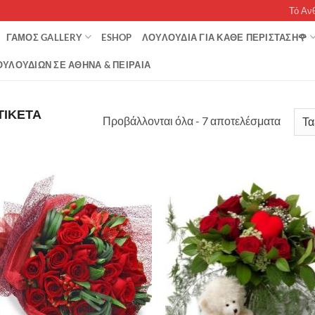
Τό Αν
ΓΆΜΟΣ GALLERY
ESHOP
ΛΟΥΛΟΥΔΙΑ ΓΙΑ ΚΑΘΕ ΠΕΡΙΣΤΑΣΗ🌹
ΥΛΟΥΔΙΏΝ ΣΕ ΑΘΉΝΑ & ΠΕΙΡΑΙΆ
ΤΙΚΈΤΑ
Sorted
Προβάλλονται όλα - 7 αποτελέσματα
by
popula