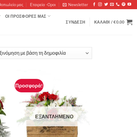
θοπωλείο μας
Εταιρεία -Οροι
Newsletter
ΟΊ ΠΡΟΣΦΟΡΈΣ ΜΑΣ
ΣΎΝΔΕΣΗ
ΚΑΛΆΘΙ /
€
0.00
rity
Προσφορά!
ΕΞΑΝΤΛΗΜΈΝΟ