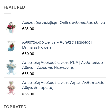
€100.00.
είναι:
FEATURED
€70.00.
Λουλουδια ντελιβερι | Online ανθοπωλειο αθηνα
€
35.00
Ανθοπωλείο Delivery Αθήνα & Πειραιάς |
Drimalas Flowers
€
50.00
Αποστολή Λουλουδιών στο ΡΕΑ | Ανθοπωλείο
Αθήνα – Δώρα για Νεογέννητο
€
55.00
Αποστολή Λουλουδιών στο Λητώ | Ανθοπωλείο
Αθήνα & Πειραιάς
€
55.00
TOP RATED