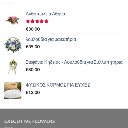
Ανθοπωλεία Αθήνα
Βαθμολογήθηκε
€
30.00
με
5.00
από 5
λουλούδια για μαιευτήρια
€
35.00
Στεφάνια Κηδείας - Λουλούδια για Συλλυπητήρια
€
80.00
ΦΥΣΙΚΟΣ ΚΟΡΜΟΣ ΓΙΑ ΕΥΧΕΣ
€
13.00
EXECUTIVE FLOWERS