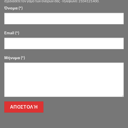
Flowers
σχεδιάσετε τον γάμο των ονείρων σας -Τηλέφωνο: 2104121400.
Όνομα (*)
Email (*)
Μήνυμα (*)