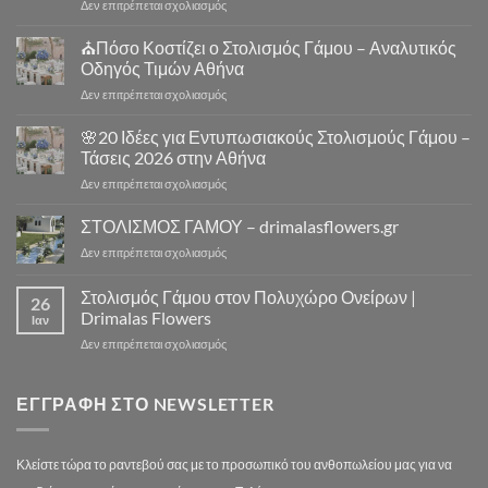
στο
Δεν επιτρέπεται σχολιασμός
Στολισμός
⛪
Γάμου
Στολισμός
⛪Πόσο Κοστίζει ο Στολισμός Γάμου – Αναλυτικός
Εκκλησίας
Γάμου
|
Οδηγός Τιμών Αθήνα
Εκκλησία
Drimalas
στο
Δεν επιτρέπεται σχολιασμός
Αθήνα
Flowers
⛪
–
Πόσο
🌸20 Ιδέες για Εντυπωσιακούς Στολισμούς Γάμου –
10
Κοστίζει
Μοναδικά
Τάσεις 2026 στην Αθήνα
ο
Concept
στο
Δεν επιτρέπεται σχολιασμός
Στολισμός
Design
🌸
Γάμου
για
20
ΣΤΟΛΙΣΜΟΣ ΓΑΜΟΥ – drimalasflowers.gr
–
Αξέχαστους
Ιδέες
Αναλυτικός
Στολισμούς
στο
Δεν επιτρέπεται σχολιασμός
για
Οδηγός
Γάμου
ΣΤΟΛΙΣΜΟΣ
Εντυπωσιακούς
Τιμών
ΓΑΜΟΥ
Στολισμός Γάμου στον Πολυχώρο Ονείρων |
Στολισμούς
Αθήνα
26
–
Γάμου
Drimalas Flowers
Ιαν
drimalasflowers.gr
–
στο
Δεν επιτρέπεται σχολιασμός
Τάσεις
Στολισμός
2026
Γάμου
στην
στον
ΕΓΓΡΑΦΉ ΣΤΟ NEWSLETTER
Αθήνα
Πολυχώρο
Ονείρων
|
Κλείστε τώρα το ραντεβού σας με το προσωπικό του ανθοπωλείου μας για να
Drimalas