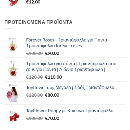
€
12.00
ΠΡΟΤΕΙΝΟΜΕΝΑ ΠΡΟΪΟΝΤΑ
Forever Roses - Τριαντάφυλλα για Πάντα -
Τριαντάφυλλα forever roses
Original
Η
€
100.00
€
90.00
price
τρέχουσα
Τριαντάφυλλα για πάντα | Τριανταφυλλα που
was:
τιμή
ζουν για Παντα | Αιώνιο Τριαντάφυλλο |
€100.00.
είναι:
Original
Η
€
120.00
€
110.00
€90.00.
price
τρέχουσα
Toyflower dog Μεγάλο μέ ρόζ Τριαντάφυλλα
was:
τιμή
Original
Η
€
120.00
€120.00.
€
80.00
είναι:
price
τρέχουσα
€110.00.
was:
τιμή
ToyFlower Puppy μέ Κόκκινα Τριαντάφυλλα
€120.00.
είναι:
Original
Η
€
100.00
€
70.00
€80.00.
price
τρέχουσα
was:
τιμή