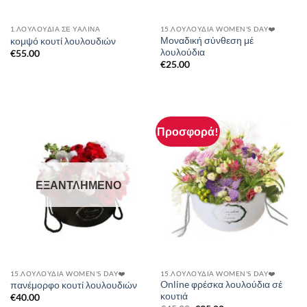
1.ΛΟΥΛΟΎΔΙΑ ΣΈ ΥΆΛΙΝΑ
15.ΛΟΥΛΟΎΔΙΑ WOMEN'S DAY❤️
Μοναδική σύνθεση μέ
κομψό κουτί λουλουδιών
λουλούδια
€
55.00
€
25.00
Προσφορά!
ΕΞΑΝΤΛΗΜΈΝΟ
15.ΛΟΥΛΟΎΔΙΑ WOMEN'S DAY❤️
15.ΛΟΥΛΟΎΔΙΑ WOMEN'S DAY❤️
Online φρέσκα λουλούδια σέ
πανέμορφο κουτί λουλουδιών
κουτιά
€
40.00