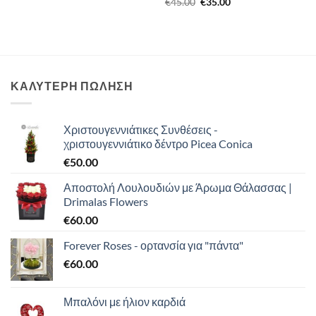
Original
Η
€
45.00
€
35.00
price
τρέχουσα
was:
τιμή
€45.00.
είναι:
€35.00.
ΚΑΛΥΤΕΡΗ ΠΩΛΗΣΗ
Χριστουγεννιάτικες Συνθέσεις -
χριστουγεννιάτικο δέντρο Picea Conica
€
50.00
Αποστολή Λουλουδιών με Άρωμα Θάλασσας |
Drimalas Flowers
€
60.00
Forever Roses - ορτανσία για "πάντα"
€
60.00
Μπαλόνι με ήλιον καρδιά