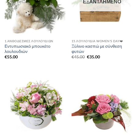
ΕΞΑΝΤΛΗΜΈΝΟ
1.ΑΝΘΟΔΕΣΜΕΣ ΛΟΥΛΟΥΔΙΩΝ
15.ΛΟΥΛΟΎΔΙΑ WOMEN'S DAY❤️
Εντυπωσιακό μπουκέτo
Ξύλινο κασπώ με σύνθεση
λουλουδιών
φυτών
Original
Η
€
55.00
€
45.00
€
35.00
price
τρέχουσα
was:
τιμή
€45.00.
είναι:
€35.00.