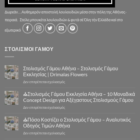
Δωρεάν....Αυθημερόν αποστολή λουλουδιών μέσα στην πόλη της Αθήνας-
πειραιά.
Στείλε μπουκέτα λουλουδιών & φυτά σέ Όλη τήν Ελλάδα καί στο
εξωτερικό
ΣΤΟΛΙΣΜΟΙ ΓΑΜΟΥ
Στολισμός Γάμου Αθήνα – Στολισμός Γάμου
Εκκλησίας | Drimalas Flowers
στο
Δεν επιτρέπεται σχολιασμός
Στολισμός
Γάμου
⛪Στολισμός Γάμου Εκκλησία Αθήνα – 10 Μοναδικά
Αθήνα
Concept Design για Αξέχαστους Στολισμούς Γάμου
–
στο
Δεν επιτρέπεται σχολιασμός
Στολισμός
⛪
Γάμου
Στολισμός
⛪Πόσο Κοστίζει ο Στολισμός Γάμου – Αναλυτικός
Εκκλησίας
Γάμου
|
Οδηγός Τιμών Αθήνα
Εκκλησία
Drimalas
στο
Δεν επιτρέπεται σχολιασμός
Αθήνα
Flowers
⛪
–