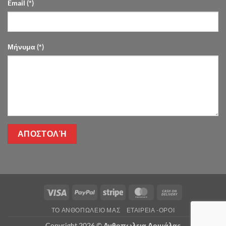
Email (*)
Μήνυμα (*)
Visa
PayPal
Stripe
MasterCard
Cash
On
ΤΌ ΑΝΘΟΠΩΛΕΊΟ ΜΑΣ
ΕΤΑΙΡΕΊΑ -ΟΡΟΙ
Delivery
Copyright 2026 ©
Ανθοπωλεια Δριμάλας