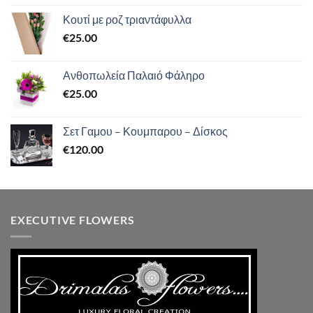
με
5.00
από 5
Κουτί με ροζ τριαντάφυλλα
€
25.00
Ανθοπωλεία Παλαιό Φάληρο
€
25.00
Σετ Γαμου – Κουμπαρου – Δίσκος
€
120.00
EXECUTIVE FLOWERS