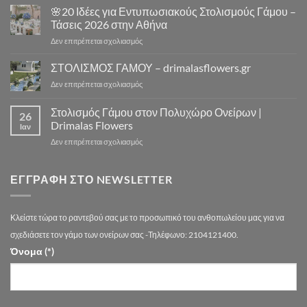
Πόσο
🌸20 Ιδέες για Εντυπωσιακούς Στολισμούς Γάμου –
10
Κοστίζει
Μοναδικά
Τάσεις 2026 στην Αθήνα
ο
Concept
στο
Δεν επιτρέπεται σχολιασμός
Στολισμός
Design
🌸
Γάμου
για
20
ΣΤΟΛΙΣΜΟΣ ΓΑΜΟΥ – drimalasflowers.gr
–
Αξέχαστους
Ιδέες
Αναλυτικός
Στολισμούς
στο
Δεν επιτρέπεται σχολιασμός
για
Οδηγός
Γάμου
ΣΤΟΛΙΣΜΟΣ
Εντυπωσιακούς
Τιμών
ΓΑΜΟΥ
Στολισμός Γάμου στον Πολυχώρο Ονείρων |
Στολισμούς
Αθήνα
26
–
Γάμου
Drimalas Flowers
Ιαν
drimalasflowers.gr
–
στο
Δεν επιτρέπεται σχολιασμός
Τάσεις
Στολισμός
2026
Γάμου
στην
στον
ΕΓΓΡΑΦΉ ΣΤΟ NEWSLETTER
Αθήνα
Πολυχώρο
Ονείρων
|
Κλείστε τώρα το ραντεβού σας με το προσωπικό του ανθοπωλείου μας για να
Drimalas
Flowers
σχεδιάσετε τον γάμο των ονείρων σας -Τηλέφωνο: 2104121400.
Όνομα (*)