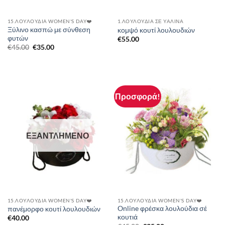
15.ΛΟΥΛΟΎΔΙΑ WOMEN'S DAY❤️
1.ΛΟΥΛΟΎΔΙΑ ΣΈ ΥΆΛΙΝΑ
Ξύλινο κασπώ με σύνθεση
κομψό κουτί λουλουδιών
φυτών
€
55.00
Original
Η
€
45.00
€
35.00
price
τρέχουσα
was:
τιμή
€45.00.
είναι:
€35.00.
Προσφορά!
ΕΞΑΝΤΛΗΜΈΝΟ
15.ΛΟΥΛΟΎΔΙΑ WOMEN'S DAY❤️
15.ΛΟΥΛΟΎΔΙΑ WOMEN'S DAY❤️
Online φρέσκα λουλούδια σέ
πανέμορφο κουτί λουλουδιών
κουτιά
€
40.00