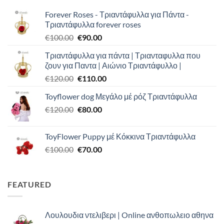
Forever Roses - Τριαντάφυλλα για Πάντα -
Τριαντάφυλλα forever roses
Original
Η
€
100.00
€
90.00
price
τρέχουσα
Τριαντάφυλλα για πάντα | Τριανταφυλλα που
was:
τιμή
ζουν για Παντα | Αιώνιο Τριαντάφυλλο |
€100.00.
είναι:
Original
Η
€
120.00
€
110.00
€90.00.
price
τρέχουσα
Toyflower dog Μεγάλο μέ ρόζ Τριαντάφυλλα
was:
τιμή
Original
Η
€
120.00
€120.00.
€
80.00
είναι:
price
τρέχουσα
€110.00.
was:
τιμή
ToyFlower Puppy μέ Κόκκινα Τριαντάφυλλα
€120.00.
είναι:
Original
Η
€
100.00
€
70.00
€80.00.
price
τρέχουσα
was:
τιμή
€100.00.
είναι:
FEATURED
€70.00.
Λουλουδια ντελιβερι | Online ανθοπωλειο αθηνα