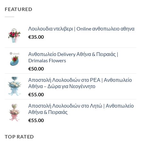
€100.00.
είναι:
FEATURED
€70.00.
Λουλουδια ντελιβερι | Online ανθοπωλειο αθηνα
€
35.00
Ανθοπωλείο Delivery Αθήνα & Πειραιάς |
Drimalas Flowers
€
50.00
Αποστολή Λουλουδιών στο ΡΕΑ | Ανθοπωλείο
Αθήνα – Δώρα για Νεογέννητο
€
55.00
Αποστολή Λουλουδιών στο Λητώ | Ανθοπωλείο
Αθήνα & Πειραιάς
€
55.00
TOP RATED