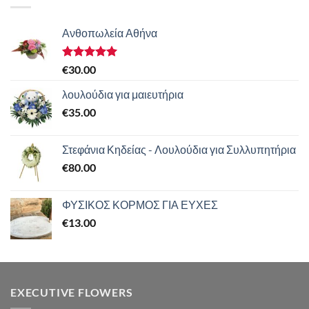
Ανθοπωλεία Αθήνα
Βαθμολογήθηκε
€
30.00
με
5.00
από 5
λουλούδια για μαιευτήρια
€
35.00
Στεφάνια Κηδείας - Λουλούδια για Συλλυπητήρια
€
80.00
ΦΥΣΙΚΟΣ ΚΟΡΜΟΣ ΓΙΑ ΕΥΧΕΣ
€
13.00
EXECUTIVE FLOWERS