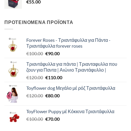
€
55.00
ΠΡΟΤΕΙΝΟΜΕΝΑ ΠΡΟΪΟΝΤΑ
Forever Roses - Τριαντάφυλλα για Πάντα -
Τριαντάφυλλα forever roses
Original
Η
€
100.00
€
90.00
price
τρέχουσα
Τριαντάφυλλα για πάντα | Τριανταφυλλα που
was:
τιμή
ζουν για Παντα | Αιώνιο Τριαντάφυλλο |
€100.00.
είναι:
Original
Η
€
120.00
€
110.00
€90.00.
price
τρέχουσα
Toyflower dog Μεγάλο μέ ρόζ Τριαντάφυλλα
was:
τιμή
Original
Η
€
120.00
€120.00.
€
80.00
είναι:
price
τρέχουσα
€110.00.
was:
τιμή
ToyFlower Puppy μέ Κόκκινα Τριαντάφυλλα
€120.00.
είναι:
Original
Η
€
100.00
€
70.00
€80.00.
price
τρέχουσα
was:
τιμή