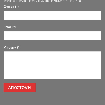
Flowers
σχεδιάσετε τον γάμο των ονείρων σας -Τηλέφωνο: 2104121400.
Όνομα (*)
Email (*)
Μήνυμα (*)