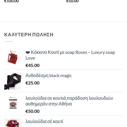
€
100.00
€
50.00
ΚΑΛΥΤΕΡΗ ΠΩΛΗΣΗ
❤️ Κόκκινο Κουτί με soap Roses – Luxury soap
Love
€
45.00
Ανθοδέσμη black magic
€
25.00
λουλούδια σε κουτιά,παράδοση λουλουδιών
αυθημερόν στην Αθήνα
€
50.00
λουλούδια σέ κουτί