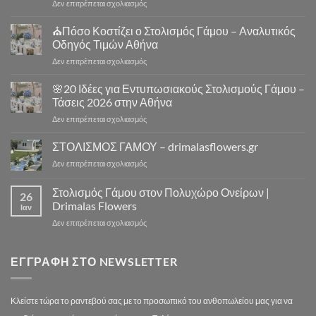
στο
Δεν επιτρέπεται σχολιασμός
Στολισμός
⛪
Γάμου
Στολισμός
⛪Πόσο Κοστίζει ο Στολισμός Γάμου – Αναλυτικός
Εκκλησίας
Γάμου
|
Οδηγός Τιμών Αθήνα
Εκκλησία
Drimalas
στο
Δεν επιτρέπεται σχολιασμός
Αθήνα
Flowers
⛪
–
Πόσο
🌸20 Ιδέες για Εντυπωσιακούς Στολισμούς Γάμου –
10
Κοστίζει
Μοναδικά
Τάσεις 2026 στην Αθήνα
ο
Concept
στο
Δεν επιτρέπεται σχολιασμός
Στολισμός
Design
🌸
Γάμου
για
20
ΣΤΟΛΙΣΜΟΣ ΓΑΜΟΥ – drimalasflowers.gr
–
Αξέχαστους
Ιδέες
Αναλυτικός
Στολισμούς
στο
Δεν επιτρέπεται σχολιασμός
για
Οδηγός
Γάμου
ΣΤΟΛΙΣΜΟΣ
Εντυπωσιακούς
Τιμών
ΓΑΜΟΥ
Στολισμός Γάμου στον Πολυχώρο Ονείρων |
Στολισμούς
Αθήνα
26
–
Γάμου
Drimalas Flowers
Ιαν
drimalasflowers.gr
–
στο
Δεν επιτρέπεται σχολιασμός
Τάσεις
Στολισμός
2026
Γάμου
στην
στον
ΕΓΓΡΑΦΉ ΣΤΟ NEWSLETTER
Αθήνα
Πολυχώρο
Ονείρων
|
Κλείστε τώρα το ραντεβού σας με το προσωπικό του ανθοπωλείου μας για να
Drimalas