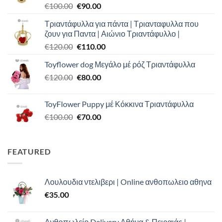
Original
Η
€
100.00
€
90.00
price
τρέχουσα
Τριαντάφυλλα για πάντα | Τριανταφυλλα που
was:
τιμή
ζουν για Παντα | Αιώνιο Τριαντάφυλλο |
€100.00.
είναι:
Original
Η
€
120.00
€
110.00
€90.00.
price
τρέχουσα
Toyflower dog Μεγάλο μέ ρόζ Τριαντάφυλλα
was:
τιμή
Original
Η
€
120.00
€120.00.
€
80.00
είναι:
price
τρέχουσα
€110.00.
was:
τιμή
ToyFlower Puppy μέ Κόκκινα Τριαντάφυλλα
€120.00.
είναι:
Original
Η
€
100.00
€
70.00
€80.00.
price
τρέχουσα
was:
τιμή
€100.00.
είναι:
FEATURED
€70.00.
Λουλουδια ντελιβερι | Online ανθοπωλειο αθηνα
€
35.00
Ανθοπωλείο Delivery Αθήνα & Πειραιάς |