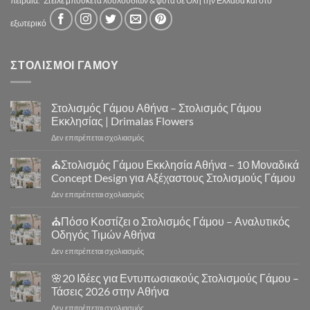
πειραιά.
Στείλε μπουκέτα λουλουδιών & φυτά σέ Όλη τήν Ελλάδα καί στο
εξωτερικό
ΣΤΟΛΙΣΜΟΙ ΓΑΜΟΥ
Στολισμός Γάμου Αθήνα – Στολισμός Γάμου
Εκκλησίας | Drimalas Flowers
στο
Δεν επιτρέπεται σχολιασμός
Στολισμός
Γάμου
⛪Στολισμός Γάμου Εκκλησία Αθήνα – 10 Μοναδικά
Αθήνα
Concept Design για Αξέχαστους Στολισμούς Γάμου
–
στο
Δεν επιτρέπεται σχολιασμός
Στολισμός
⛪
Γάμου
Στολισμός
⛪Πόσο Κοστίζει ο Στολισμός Γάμου – Αναλυτικός
Εκκλησίας
Γάμου
|
Οδηγός Τιμών Αθήνα
Εκκλησία
Drimalas
στο
Δεν επιτρέπεται σχολιασμός
Αθήνα
Flowers
⛪
–
Πόσο
🌸20 Ιδέες για Εντυπωσιακούς Στολισμούς Γάμου –
10
Κοστίζει
Μοναδικά
Τάσεις 2026 στην Αθήνα
ο
Concept
στο
Δεν επιτρέπεται σχολιασμός
Στολισμός