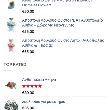
Drimalas Flowers
€
50.00
Αποστολή Λουλουδιών στο ΡΕΑ | Ανθοπωλείο
Αθήνα – Δώρα για Νεογέννητο
€
55.00
Αποστολή Λουλουδιών στο Λητώ | Ανθοπωλείο
Αθήνα & Πειραιάς
€
55.00
TOP RATED
Ανθοπωλεία Αθήνα
Βαθμολογήθηκε
€
30.00
με
5.00
από 5
λουλούδια για μαιευτήρια
€
35.00