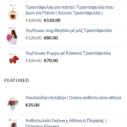
price
τρέχουσα
Τριαντάφυλλα για πάντα | Τριανταφυλλα που
was:
τιμή
ζουν για Παντα | Αιώνιο Τριαντάφυλλο |
€100.00.
είναι:
Original
Η
€
120.00
€
110.00
€90.00.
price
τρέχουσα
Toyflower dog Μεγάλο μέ ρόζ Τριαντάφυλλα
was:
τιμή
Original
Η
€
120.00
€120.00.
€
80.00
είναι:
price
τρέχουσα
€110.00.
was:
τιμή
ToyFlower Puppy μέ Κόκκινα Τριαντάφυλλα
€120.00.
είναι:
Original
Η
€
100.00
€
70.00
€80.00.
price
τρέχουσα
was:
τιμή
€100.00.
είναι:
FEATURED
€70.00.
Λουλουδια ντελιβερι | Online ανθοπωλειο αθηνα
€
35.00
Ανθοπωλείο Delivery Αθήνα & Πειραιάς |
Drimalas Flowers