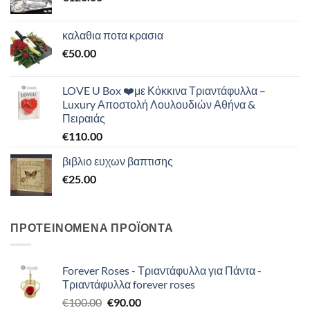
καλαθια ποτα κρασια
€
50.00
LOVE U Box ❤️με Κόκκινα Τριαντάφυλλα –
Luxury Αποστολή Λουλουδιών Αθήνα &
Πειραιάς
€
110.00
βιβλιο ευχων βαπτισης
€
25.00
ΠΡΟΤΕΙΝΟΜΕΝΑ ΠΡΟΪΟΝΤΑ
Forever Roses - Τριαντάφυλλα για Πάντα -
Τριαντάφυλλα forever roses
Original
Η
€
100.00
€
90.00