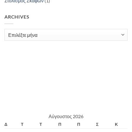
Στολισμός Σκαφών
(1)
ARCHIVES
Archives
Αύγουστος 2026
Δ
Τ
Τ
Π
Π
Σ
Κ