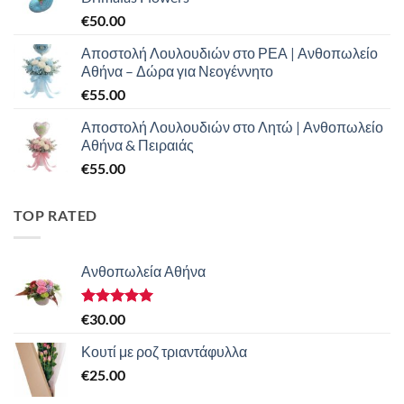
€
50.00
Αποστολή Λουλουδιών στο ΡΕΑ | Ανθοπωλείο
Αθήνα – Δώρα για Νεογέννητο
€
55.00
Αποστολή Λουλουδιών στο Λητώ | Ανθοπωλείο
Αθήνα & Πειραιάς
€
55.00
TOP RATED
Ανθοπωλεία Αθήνα
Βαθμολογήθηκε
€
30.00
με
5.00
από 5
Κουτί με ροζ τριαντάφυλλα
€
25.00