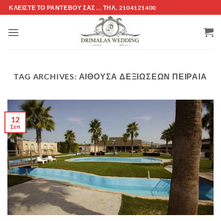
Μετάβαση
ΚΛΕΊΣΤΕ ΤΌ ΡΑΝΤΕΒΟΎ ΣΑΣ ... ΤΗΛ. 2104121400
ΕΤΑΙΡΕΊΑ -ΟΡΟΙ
στο
περιεχόμενο
TAG ARCHIVES:
ΑΙΘΟΥΣΑ ΔΕΞΙΩΣΕΩΝ ΠΕΙΡΑΙΑ
12
Σεπ