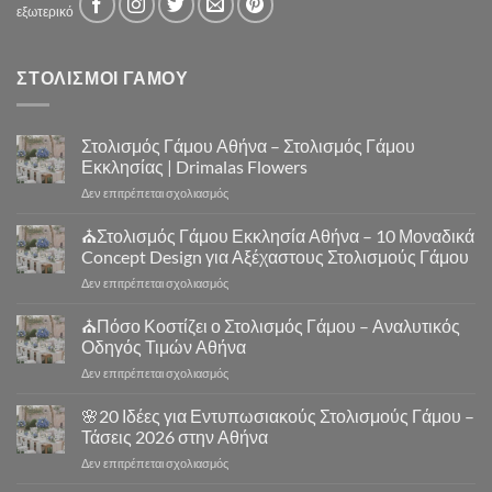
εξωτερικό
ΣΤΟΛΙΣΜΟΙ ΓΑΜΟΥ
Στολισμός Γάμου Αθήνα – Στολισμός Γάμου
Εκκλησίας | Drimalas Flowers
στο
Δεν επιτρέπεται σχολιασμός
Στολισμός
Γάμου
⛪Στολισμός Γάμου Εκκλησία Αθήνα – 10 Μοναδικά
Αθήνα
Concept Design για Αξέχαστους Στολισμούς Γάμου
–
στο
Δεν επιτρέπεται σχολιασμός
Στολισμός
⛪
Γάμου
Στολισμός
⛪Πόσο Κοστίζει ο Στολισμός Γάμου – Αναλυτικός
Εκκλησίας
Γάμου
|
Οδηγός Τιμών Αθήνα
Εκκλησία
Drimalas
στο
Δεν επιτρέπεται σχολιασμός
Αθήνα
Flowers
⛪
–
Πόσο
🌸20 Ιδέες για Εντυπωσιακούς Στολισμούς Γάμου –
10
Κοστίζει
Μοναδικά
Τάσεις 2026 στην Αθήνα
ο
Concept
στο
Δεν επιτρέπεται σχολιασμός
Στολισμός
Design
🌸
Γάμου
για