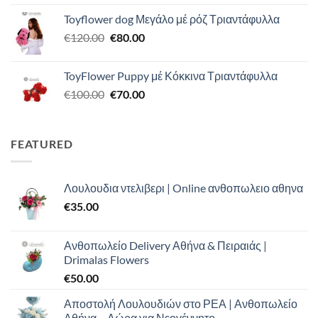
price
τρέχουσα
Toyflower dog Μεγάλο μέ ρόζ Τριαντάφυλλα
was:
τιμή
Original
Η
€
120.00
€120.00.
€
80.00
είναι:
price
τρέχουσα
€110.00.
was:
τιμή
ToyFlower Puppy μέ Κόκκινα Τριαντάφυλλα
€120.00.
είναι:
Original
Η
€
100.00
€
70.00
€80.00.
price
τρέχουσα
was:
τιμή
€100.00.
είναι:
FEATURED
€70.00.
Λουλουδια ντελιβερι | Online ανθοπωλειο αθηνα
€
35.00
Ανθοπωλείο Delivery Αθήνα & Πειραιάς |
Drimalas Flowers
€
50.00
Αποστολή Λουλουδιών στο ΡΕΑ | Ανθοπωλείο
Αθήνα – Δώρα για Νεογέννητο