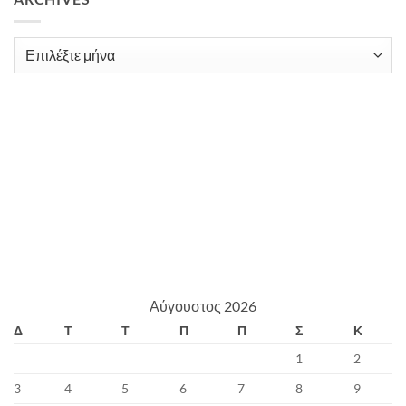
Archives
Αύγουστος 2026
Δ
Τ
Τ
Π
Π
Σ
Κ
1
2
3
4
5
6
7
8
9