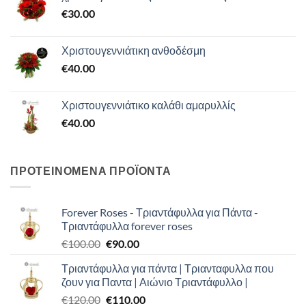
€
30.00
Χριστουγεννιάτικη ανθοδέσμη
€
40.00
Χριστουγεννιάτικο καλάθι αμαρυλλίς
€
40.00
ΠΡΟΤΕΙΝΟΜΕΝΑ ΠΡΟΪΟΝΤΑ
Forever Roses - Τριαντάφυλλα για Πάντα -
Τριαντάφυλλα forever roses
Original
Η
€
100.00
€
90.00
price
τρέχουσα
Τριαντάφυλλα για πάντα | Τριανταφυλλα που
was:
τιμή
ζουν για Παντα | Αιώνιο Τριαντάφυλλο |
€100.00.
είναι:
Original
Η
€
120.00
€
110.00
€90.00.