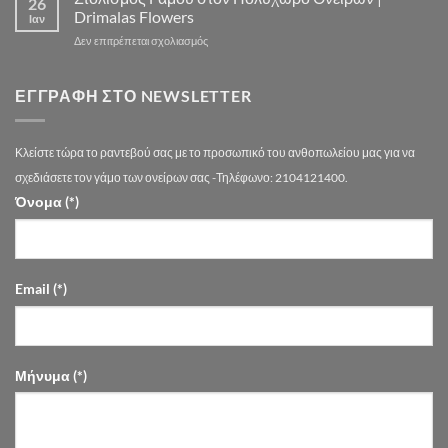
26
–
Γάμου
Drimalas Flowers
Ιαν
drimalasflowers.gr
–
στο
Δεν επιτρέπεται σχολιασμός
Τάσεις
Στολισμός
2026
Γάμου
στην
στον
ΕΓΓΡΑΦΉ ΣΤΟ NEWSLETTER
Αθήνα
Πολυχώρο
Ονείρων
|
Κλείστε τώρα το ραντεβού σας με το προσωπικό του ανθοπωλείου μας για να
Drimalas
Flowers
σχεδιάσετε τον γάμο των ονείρων σας -Τηλέφωνο: 2104121400.
Όνομα (*)
Email (*)
Μήνυμα (*)