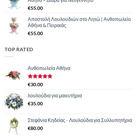
€
55.00
Αποστολή Λουλουδιών στο Λητώ | Ανθοπωλείο
Αθήνα & Πειραιάς
€
55.00
TOP RATED
Ανθοπωλεία Αθήνα
Βαθμολογήθηκε
€
30.00
με
5.00
από 5
λουλούδια για μαιευτήρια
€
35.00
Στεφάνια Κηδείας - Λουλούδια για Συλλυπητήρια
€
80.00