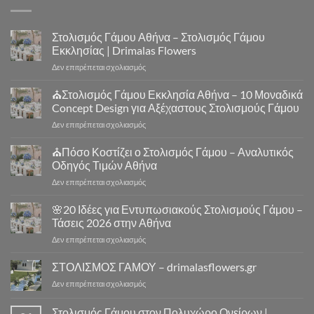
Στολισμός Γάμου Αθήνα – Στολισμός Γάμου
Εκκλησίας | Drimalas Flowers
στο
Δεν επιτρέπεται σχολιασμός
Στολισμός
Γάμου
⛪Στολισμός Γάμου Εκκλησία Αθήνα – 10 Μοναδικά
Αθήνα
Concept Design για Αξέχαστους Στολισμούς Γάμου
–
στο
Δεν επιτρέπεται σχολιασμός
Στολισμός
⛪
Γάμου
Στολισμός
⛪Πόσο Κοστίζει ο Στολισμός Γάμου – Αναλυτικός
Εκκλησίας
Γάμου
|
Οδηγός Τιμών Αθήνα
Εκκλησία
Drimalas
στο
Δεν επιτρέπεται σχολιασμός
Αθήνα
Flowers
⛪
–
Πόσο
🌸20 Ιδέες για Εντυπωσιακούς Στολισμούς Γάμου –
10
Κοστίζει
Μοναδικά
Τάσεις 2026 στην Αθήνα
ο
Concept
στο
Δεν επιτρέπεται σχολιασμός
Στολισμός
Design
🌸
Γάμου
για
20
ΣΤΟΛΙΣΜΟΣ ΓΑΜΟΥ – drimalasflowers.gr
–
Αξέχαστους
Ιδέες
Αναλυτικός
Στολισμούς
στο
Δεν επιτρέπεται σχολιασμός
για
Οδηγός
Γάμου
ΣΤΟΛΙΣΜΟΣ
Εντυπωσιακούς
Τιμών
ΓΑΜΟΥ
Στολισμός Γάμου στον Πολυχώρο Ονείρων |
Στολισμούς
Αθήνα