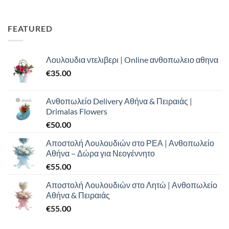
price
τρέχουσα
was:
τιμή
€100.00.
είναι:
FEATURED
€70.00.
Λουλουδια ντελιβερι | Online ανθοπωλειο αθηνα
€
35.00
Ανθοπωλείο Delivery Αθήνα & Πειραιάς |
Drimalas Flowers
€
50.00
Αποστολή Λουλουδιών στο ΡΕΑ | Ανθοπωλείο
Αθήνα – Δώρα για Νεογέννητο
€
55.00
Αποστολή Λουλουδιών στο Λητώ | Ανθοπωλείο
Αθήνα & Πειραιάς
€
55.00