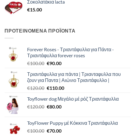
Σοκολατάκια lacta
€
15.00
ΠΡΟΤΕΙΝΟΜΕΝΑ ΠΡΟΪΟΝΤΑ
Forever Roses - Τριαντάφυλλα για Πάντα -
Τριαντάφυλλα forever roses
Original
Η
€
100.00
€
90.00
price
τρέχουσα
Τριαντάφυλλα για πάντα | Τριανταφυλλα που
was:
τιμή
ζουν για Παντα | Αιώνιο Τριαντάφυλλο |
€100.00.
είναι:
Original
Η
€
120.00
€
110.00
€90.00.
price
τρέχουσα
Toyflower dog Μεγάλο μέ ρόζ Τριαντάφυλλα
was:
τιμή
Original
Η
€
120.00
€120.00.
€
80.00
είναι:
price
τρέχουσα
€110.00.
was:
τιμή
ToyFlower Puppy μέ Κόκκινα Τριαντάφυλλα
€120.00.
είναι:
Original
Η
€
100.00
€
70.00
€80.00.