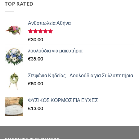
TOP RATED
Ανθοπωλεία Αθήνα
Βαθμολογήθηκε
€
30.00
με
5.00
από 5
λουλούδια για μαιευτήρια
€
35.00
Στεφάνια Κηδείας - Λουλούδια για Συλλυπητήρια
€
80.00
ΦΥΣΙΚΟΣ ΚΟΡΜΟΣ ΓΙΑ ΕΥΧΕΣ
€
13.00