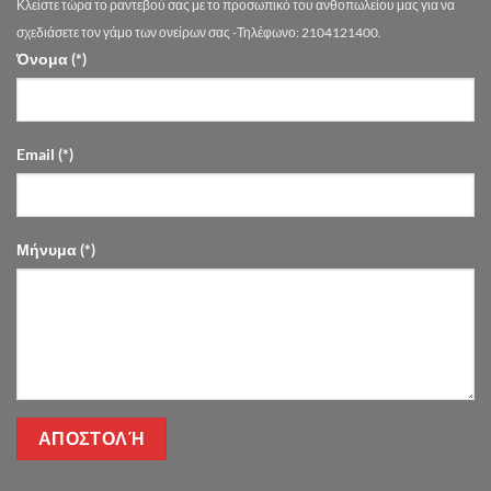
Κλείστε τώρα το ραντεβού σας με το προσωπικό του ανθοπωλείου μας για να
Drimalas
Flowers
σχεδιάσετε τον γάμο των ονείρων σας -Τηλέφωνο: 2104121400.
Όνομα (*)
Email (*)
Μήνυμα (*)