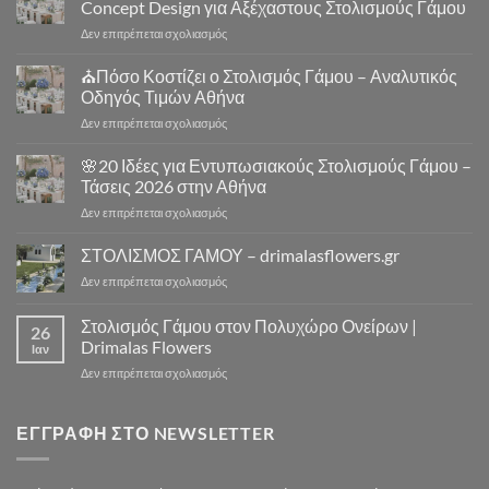
Concept Design για Αξέχαστους Στολισμούς Γάμου
–
στο
Δεν επιτρέπεται σχολιασμός
Στολισμός
⛪
Γάμου
Στολισμός
⛪Πόσο Κοστίζει ο Στολισμός Γάμου – Αναλυτικός
Εκκλησίας
Γάμου
|
Οδηγός Τιμών Αθήνα
Εκκλησία
Drimalas
στο
Δεν επιτρέπεται σχολιασμός
Αθήνα
Flowers
⛪
–
Πόσο
🌸20 Ιδέες για Εντυπωσιακούς Στολισμούς Γάμου –
10
Κοστίζει
Μοναδικά
Τάσεις 2026 στην Αθήνα
ο
Concept
στο
Δεν επιτρέπεται σχολιασμός
Στολισμός
Design
🌸
Γάμου
για
20
ΣΤΟΛΙΣΜΟΣ ΓΑΜΟΥ – drimalasflowers.gr
–
Αξέχαστους
Ιδέες
Αναλυτικός
Στολισμούς
στο
Δεν επιτρέπεται σχολιασμός
για
Οδηγός
Γάμου
ΣΤΟΛΙΣΜΟΣ
Εντυπωσιακούς
Τιμών
ΓΑΜΟΥ
Στολισμός Γάμου στον Πολυχώρο Ονείρων |
Στολισμούς
Αθήνα
26
–
Γάμου
Drimalas Flowers
Ιαν
drimalasflowers.gr
–
στο
Δεν επιτρέπεται σχολιασμός
Τάσεις
Στολισμός
2026
Γάμου
στην
στον
ΕΓΓΡΑΦΉ ΣΤΟ NEWSLETTER
Αθήνα
Πολυχώρο
Ονείρων
|