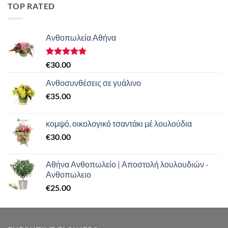
TOP RATED
Ανθοπωλεία Αθήνα
Βαθμολογήθηκε
€
30.00
με
5.00
από 5
Ανθοσυνθέσεις σε γυάλινο
€
35.00
κομψό, οικολογικό τσαντάκι μέ λουλούδια
€
30.00
Αθήνα Ανθοπωλείο | Αποστολή λουλουδιών -
Ανθοπωλειο
€
25.00