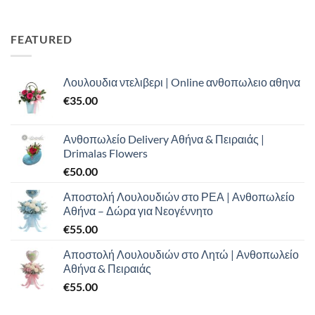
price
τρέχουσα
was:
τιμή
€100.00.
είναι:
FEATURED
€70.00.
Λουλουδια ντελιβερι | Online ανθοπωλειο αθηνα
€
35.00
Ανθοπωλείο Delivery Αθήνα & Πειραιάς |
Drimalas Flowers
€
50.00
Αποστολή Λουλουδιών στο ΡΕΑ | Ανθοπωλείο
Αθήνα – Δώρα για Νεογέννητο
€
55.00
Αποστολή Λουλουδιών στο Λητώ | Ανθοπωλείο
Αθήνα & Πειραιάς
€
55.00