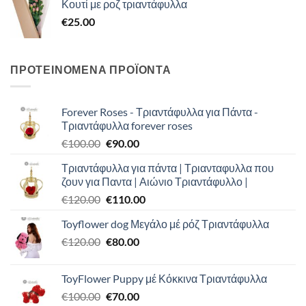
Κουτί με ροζ τριαντάφυλλα
through
€
25.00
€45.00
ΠΡΟΤΕΙΝΟΜΕΝΑ ΠΡΟΪΟΝΤΑ
Forever Roses - Τριαντάφυλλα για Πάντα -
Τριαντάφυλλα forever roses
Original
Η
€
100.00
€
90.00
price
τρέχουσα
Τριαντάφυλλα για πάντα | Τριανταφυλλα που
was:
τιμή
ζουν για Παντα | Αιώνιο Τριαντάφυλλο |
€100.00.
είναι:
Original
Η
€
120.00
€
110.00
€90.00.
price
τρέχουσα
Toyflower dog Μεγάλο μέ ρόζ Τριαντάφυλλα
was:
τιμή
Original
Η
€
120.00
€120.00.
€
80.00
είναι:
price
τρέχουσα
€110.00.
was:
τιμή
ToyFlower Puppy μέ Κόκκινα Τριαντάφυλλα
€120.00.
είναι:
Original
Η
€
100.00
€
70.00
€80.00.