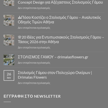
Αθήνα
Concept Design για Αξέχαστους Στολισμούς Γάμου
–
στο
Δεν επιτρέπεται σχολιασμός
Στολισμός
⛪
Γάμου
Στολισμός
⛪Πόσο Κοστίζει ο Στολισμός Γάμου – Αναλυτικός
Εκκλησίας
Γάμου
|
Οδηγός Τιμών Αθήνα
Εκκλησία
Drimalas
στο
Δεν επιτρέπεται σχολιασμός
Αθήνα
Flowers
⛪
–
Πόσο
🌸20 Ιδέες για Εντυπωσιακούς Στολισμούς Γάμου –
10
Κοστίζει
Μοναδικά
Τάσεις 2026 στην Αθήνα
ο
Concept
στο
Δεν επιτρέπεται σχολιασμός
Στολισμός
Design
🌸
Γάμου
για
20
ΣΤΟΛΙΣΜΟΣ ΓΑΜΟΥ – drimalasflowers.gr
–
Αξέχαστους
Ιδέες
Αναλυτικός
Στολισμούς
στο
Δεν επιτρέπεται σχολιασμός
για
Οδηγός
Γάμου
ΣΤΟΛΙΣΜΟΣ
Εντυπωσιακούς
Τιμών
ΓΑΜΟΥ
Στολισμός Γάμου στον Πολυχώρο Ονείρων |
Στολισμούς
Αθήνα
26
–
Γάμου
Drimalas Flowers
Ιαν
drimalasflowers.gr
–
στο
Δεν επιτρέπεται σχολιασμός
Τάσεις
Στολισμός
2026
Γάμου
στην
στον
ΕΓΓΡΑΦΉ ΣΤΟ NEWSLETTER
Αθήνα
Πολυχώρο
Ονείρων
|