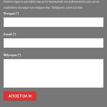
Κλείστε τώρα το ραντεβού σας με το προσωπικό του ανθοπωλείου μας για να
Drimalas
Flowers
σχεδιάσετε τον γάμο των ονείρων σας -Τηλέφωνο: 2104121400.
Όνομα (*)
Email (*)
Μήνυμα (*)