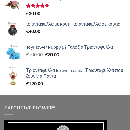
Βαθμολογήθηκε
€
30.00
με
5.00
από 5
τριανταφυλλα με κουτι -τριανταφυλλα σε κουτια
€
40.00
ToyFlower Puppy μέ Γαλάζια Τριαντάφυλλα
Original
Η
€
100.00
€
70.00
price
τρέχουσα
was:
τιμή
Τριαντάφυλλα forever roses - Τριανταφυλλα που
€100.00.
είναι:
ζουν για Παντα
€70.00.
€
120.00
EXECUTIVE FLOWERS