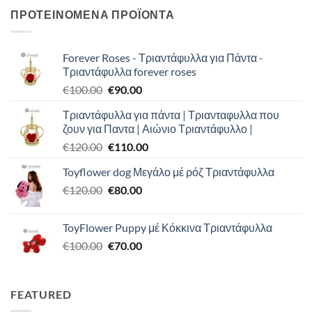
ΠΡΟΤΕΙΝΟΜΕΝΑ ΠΡΟΪΟΝΤΑ
Forever Roses - Τριαντάφυλλα για Πάντα -
Τριαντάφυλλα forever roses
Original
Η
€
100.00
€
90.00
price
τρέχουσα
Τριαντάφυλλα για πάντα | Τριανταφυλλα που
was:
τιμή
ζουν για Παντα | Αιώνιο Τριαντάφυλλο |
€100.00.
είναι:
Original
Η
€
120.00
€
110.00
€90.00.
price
τρέχουσα
Toyflower dog Μεγάλο μέ ρόζ Τριαντάφυλλα
was:
τιμή
Original
Η
€
120.00
€120.00.
€
80.00
είναι:
price
τρέχουσα
€110.00.
was:
τιμή
ToyFlower Puppy μέ Κόκκινα Τριαντάφυλλα
€120.00.
είναι:
Original
Η
€
100.00
€
70.00
€80.00.
price
τρέχουσα
was:
τιμή
€100.00.
είναι:
FEATURED
€70.00.