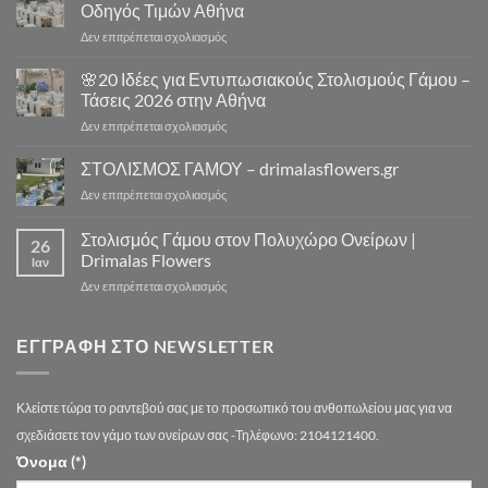
Γάμου
|
Οδηγός Τιμών Αθήνα
Εκκλησία
Drimalas
στο
Δεν επιτρέπεται σχολιασμός
Αθήνα
Flowers
⛪
–
Πόσο
🌸20 Ιδέες για Εντυπωσιακούς Στολισμούς Γάμου –
10
Κοστίζει
Μοναδικά
Τάσεις 2026 στην Αθήνα
ο
Concept
στο
Δεν επιτρέπεται σχολιασμός
Στολισμός
Design
🌸
Γάμου
για
20
ΣΤΟΛΙΣΜΟΣ ΓΑΜΟΥ – drimalasflowers.gr
–
Αξέχαστους
Ιδέες
Αναλυτικός
Στολισμούς
στο
Δεν επιτρέπεται σχολιασμός
για
Οδηγός
Γάμου
ΣΤΟΛΙΣΜΟΣ
Εντυπωσιακούς
Τιμών
ΓΑΜΟΥ
Στολισμός Γάμου στον Πολυχώρο Ονείρων |
Στολισμούς
Αθήνα
26
–
Γάμου
Drimalas Flowers
Ιαν
drimalasflowers.gr
–
στο
Δεν επιτρέπεται σχολιασμός
Τάσεις
Στολισμός
2026
Γάμου
στην
στον
ΕΓΓΡΑΦΉ ΣΤΟ NEWSLETTER
Αθήνα
Πολυχώρο
Ονείρων
|
Κλείστε τώρα το ραντεβού σας με το προσωπικό του ανθοπωλείου μας για να
Drimalas
Flowers
σχεδιάσετε τον γάμο των ονείρων σας -Τηλέφωνο: 2104121400.
Όνομα (*)