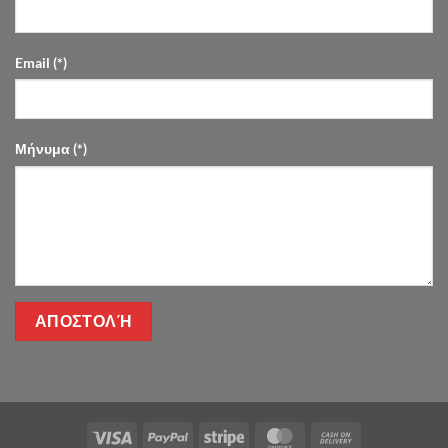
Email (*)
Μήνυμα (*)
Visa
PayPal
Stripe
MasterCard
Cash