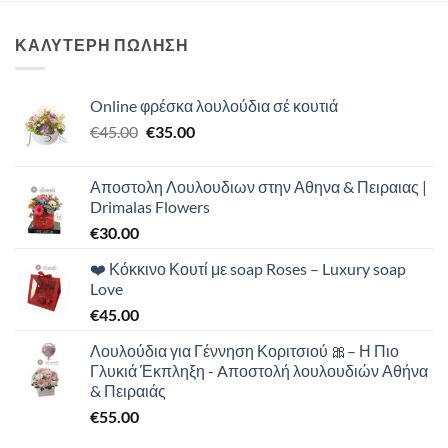
ΚΑΛΥΤΕΡΗ ΠΩΛΗΣΗ
Online φρέσκα λουλούδια σέ κουτιά
Original
Η
€
45.00
€
35.00
price
τρέχουσα
was:
τιμή
Αποστολη Λουλουδιων στην Αθηνα & Πειραιας |
€45.00.
είναι:
Drimalas Flowers
€35.00.
€
30.00
❤️ Κόκκινο Κουτί με soap Roses – Luxury soap
Love
€
45.00
Λουλούδια για Γέννηση Κοριτσιού 🎀– Η Πιο
Γλυκιά Έκπληξη - Aποστολή λουλουδιών Αθήνα
& Πειραιάς
€
55.00