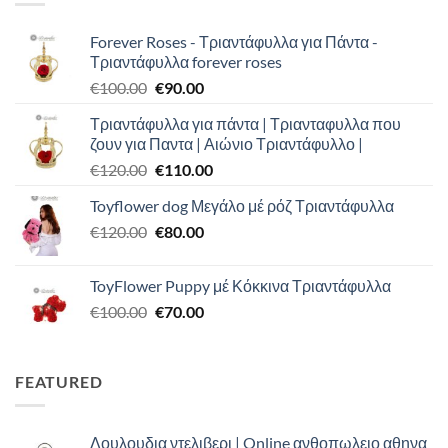
Forever Roses - Τριαντάφυλλα για Πάντα -
Τριαντάφυλλα forever roses
Original
Η
€
100.00
€
90.00
price
τρέχουσα
Τριαντάφυλλα για πάντα | Τριανταφυλλα που
was:
τιμή
ζουν για Παντα | Αιώνιο Τριαντάφυλλο |
€100.00.
είναι:
Original
Η
€
120.00
€
110.00
€90.00.
price
τρέχουσα
Toyflower dog Μεγάλο μέ ρόζ Τριαντάφυλλα
was:
τιμή
Original
Η
€
120.00
€120.00.
€
80.00
είναι:
price
τρέχουσα
€110.00.
was:
τιμή
ToyFlower Puppy μέ Κόκκινα Τριαντάφυλλα
€120.00.
είναι:
Original
Η
€
100.00
€
70.00
€80.00.
price
τρέχουσα
was:
τιμή
€100.00.
είναι:
FEATURED
€70.00.
Λουλουδια ντελιβερι | Online ανθοπωλειο αθηνα