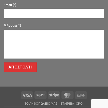
Email (*)
Μήνυμα (*)
Visa
PayPal
Stripe
MasterCard
Cash
On
ΤΌ ΑΝΘΟΠΩΛΕΊΟ ΜΑΣ
ΕΤΑΙΡΕΊΑ -ΟΡΟΙ
Delivery