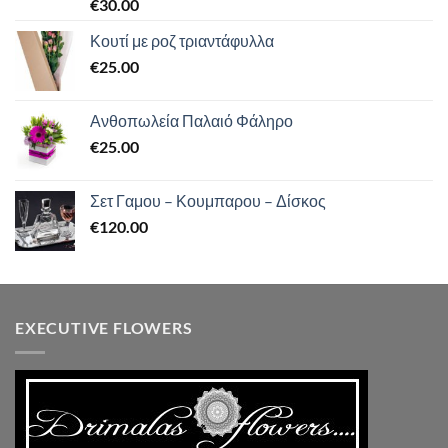
Βαθμολογήθηκε
€
30.00
με
5.00
από 5
Κουτί με ροζ τριαντάφυλλα
€
25.00
Ανθοπωλεία Παλαιό Φάληρο
€
25.00
Σετ Γαμου – Κουμπαρου – Δίσκος
€
120.00
EXECUTIVE FLOWERS