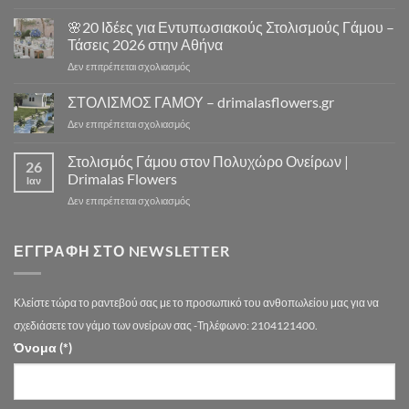
⛪
–
Πόσο
🌸20 Ιδέες για Εντυπωσιακούς Στολισμούς Γάμου –
10
Κοστίζει
Μοναδικά
Τάσεις 2026 στην Αθήνα
ο
Concept
στο
Δεν επιτρέπεται σχολιασμός
Στολισμός
Design
🌸
Γάμου
για
20
ΣΤΟΛΙΣΜΟΣ ΓΑΜΟΥ – drimalasflowers.gr
–
Αξέχαστους
Ιδέες
Αναλυτικός
Στολισμούς
στο
Δεν επιτρέπεται σχολιασμός
για
Οδηγός
Γάμου
ΣΤΟΛΙΣΜΟΣ
Εντυπωσιακούς
Τιμών
ΓΑΜΟΥ
Στολισμός Γάμου στον Πολυχώρο Ονείρων |
Στολισμούς
Αθήνα
26
–
Γάμου
Drimalas Flowers
Ιαν
drimalasflowers.gr
–
στο
Δεν επιτρέπεται σχολιασμός
Τάσεις
Στολισμός
2026
Γάμου
στην
στον
ΕΓΓΡΑΦΉ ΣΤΟ NEWSLETTER
Αθήνα
Πολυχώρο
Ονείρων
|
Κλείστε τώρα το ραντεβού σας με το προσωπικό του ανθοπωλείου μας για να
Drimalas
Flowers
σχεδιάσετε τον γάμο των ονείρων σας -Τηλέφωνο: 2104121400.
Όνομα (*)