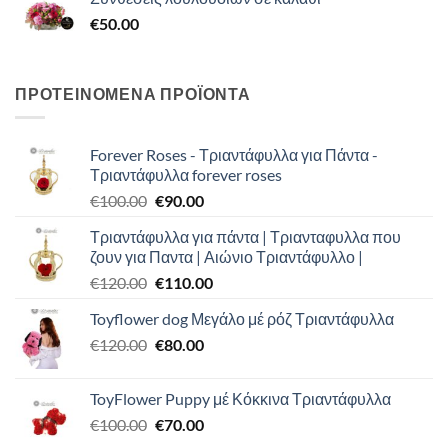
€
50.00
ΠΡΟΤΕΙΝΟΜΕΝΑ ΠΡΟΪΟΝΤΑ
Forever Roses - Τριαντάφυλλα για Πάντα -
Τριαντάφυλλα forever roses
Original
Η
€
100.00
€
90.00
price
τρέχουσα
Τριαντάφυλλα για πάντα | Τριανταφυλλα που
was:
τιμή
ζουν για Παντα | Αιώνιο Τριαντάφυλλο |
€100.00.
είναι:
Original
Η
€
120.00
€
110.00
€90.00.
price
τρέχουσα
Toyflower dog Μεγάλο μέ ρόζ Τριαντάφυλλα
was:
τιμή
Original
Η
€
120.00
€120.00.
€
80.00
είναι:
price
τρέχουσα
€110.00.
was:
τιμή
ToyFlower Puppy μέ Κόκκινα Τριαντάφυλλα
€120.00.
είναι:
Original
Η
€
100.00
€
70.00
€80.00.
price
τρέχουσα