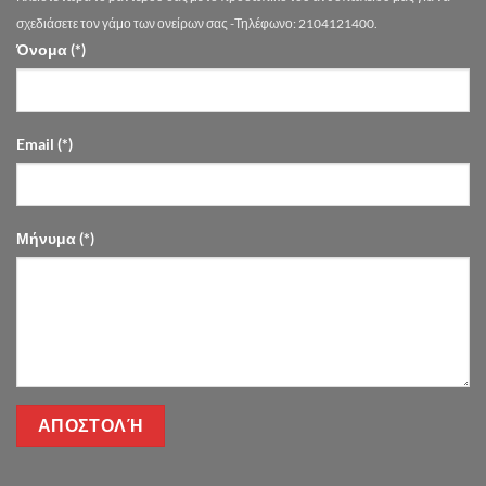
Drimalas
Flowers
σχεδιάσετε τον γάμο των ονείρων σας -Τηλέφωνο: 2104121400.
Όνομα (*)
Email (*)
Μήνυμα (*)