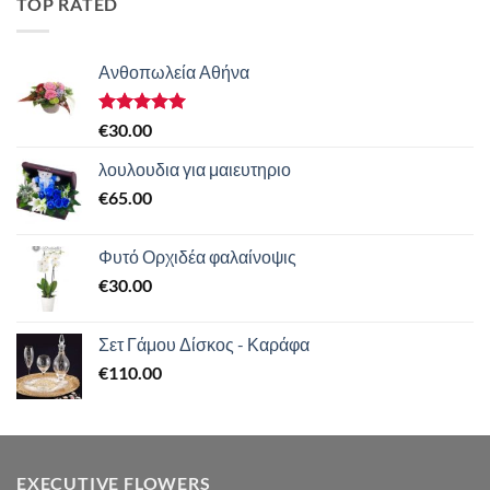
TOP RATED
Ανθοπωλεία Αθήνα
Βαθμολογήθηκε
€
30.00
με
5.00
από 5
λουλουδια για μαιευτηριο
€
65.00
Φυτό Ορχιδέα φαλαίνοψις
€
30.00
Σετ Γάμου Δίσκος - Καράφα
€
110.00
EXECUTIVE FLOWERS