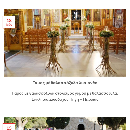
18
Ιούν
Γάμος μέ θαλασσόξυλα λυσίανθο
Γάμος μέ θαλασσόξυλα στολισμός γάμου μέ θαλασσόξυλα,
Εκκλησία Ζωοδόχος Πηγή – Πειραιάς
15