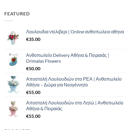
was:
τιμή
€100.00.
είναι:
FEATURED
€70.00.
Λουλουδια ντελιβερι | Online ανθοπωλειο αθηνα
€
35.00
Ανθοπωλείο Delivery Αθήνα & Πειραιάς |
Drimalas Flowers
€
50.00
Αποστολή Λουλουδιών στο ΡΕΑ | Ανθοπωλείο
Αθήνα – Δώρα για Νεογέννητο
€
55.00
Αποστολή Λουλουδιών στο Λητώ | Ανθοπωλείο
Αθήνα & Πειραιάς
€
55.00