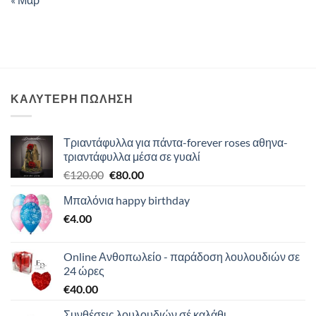
ΚΑΛΥΤΕΡΗ ΠΩΛΗΣΗ
Τριαντάφυλλα για πάντα-forever roses αθηνα-
τριαντάφυλλα μέσα σε γυαλί
Original
Η
€
120.00
€
80.00
price
τρέχουσα
Μπαλόνια happy birthday
was:
τιμή
€
4.00
€120.00.
είναι:
€80.00.
Online Ανθοπωλείο - παράδοση λουλουδιών σε
24 ώρες
€
40.00
Συνθέσεις λουλουδιών σέ καλάθι