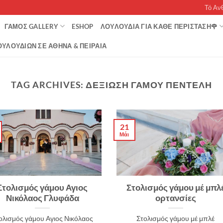
Τό Αν
ΓΆΜΟΣ GALLERY
ESHOP
ΛΟΥΛΟΥΔΙΑ ΓΙΑ ΚΑΘΕ ΠΕΡΙΣΤΑΣΗ🌹
ΥΛΟΥΔΙΏΝ ΣΕ ΑΘΉΝΑ & ΠΕΙΡΑΙΆ
TAG ARCHIVES:
ΔΕΞΊΩΣΗ ΓΆΜΟΥ ΠΕΝΤΈΛΗ
21
Μάι
Στολισμός γάμου Αγιος
Στολισμός γάμου μέ μπλ
Νικόλαος Γλυφάδα
ορτανσίες
ολισμός γάμου Αγιος Νικόλαος
Στολισμός γάμου μέ μπλέ