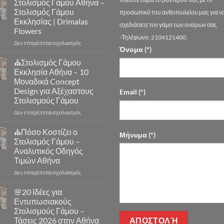
Στολισμός Γάμου Αθήνα –
Στολισμός Γάμου
προσωπικό του ανθοπωλείου μας για ν
Εκκλησίας | Drimalas
σχεδιάσετε τον γάμο των ονείρων σας
Flowers
-Τηλέφωνο: 2104121400.
στο
Δεν επιτρέπεται σχολιασμός
Όνομα (*)
Στολισμός
Γάμου
⛪Στολισμός Γάμου
Αθήνα
Εκκλησία Αθήνα – 10
–
Μοναδικά Concept
Στολισμός
Design για Αξέχαστους
Email (*)
Γάμου
Στολισμούς Γάμου
Εκκλησίας
|
στο
Δεν επιτρέπεται σχολιασμός
Drimalas
⛪
Flowers
Στολισμός
⛪Πόσο Κοστίζει ο
Μήνυμα (*)
Γάμου
Στολισμός Γάμου –
Εκκλησία
Αναλυτικός Οδηγός
Αθήνα
Τιμών Αθήνα
–
10
στο
Δεν επιτρέπεται σχολιασμός
Μοναδικά
⛪
Concept
Πόσο
🌸20 Ιδέες για
Design
Κοστίζει
Εντυπωσιακούς
για
ο
Στολισμούς Γάμου –
Αξέχαστους
Στολισμός
Τάσεις 2026 στην Αθήνα
Στολισμούς
Γάμου