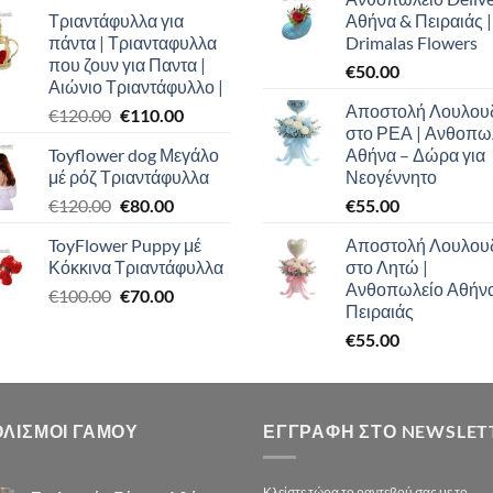
price
τρέχουσα
Τριαντάφυλλα για
Αθήνα & Πειραιάς |
was:
τιμή
πάντα | Τριανταφυλλα
Drimalas Flowers
€100.00.
είναι:
που ζουν για Παντα |
€
50.00
€90.00.
Αιώνιο Τριαντάφυλλο |
Αποστολή Λουλου
Original
Η
€
120.00
€
110.00
στο ΡΕΑ | Ανθοπω
price
τρέχουσα
Toyflower dog Μεγάλο
Αθήνα – Δώρα για
was:
τιμή
μέ ρόζ Τριαντάφυλλα
Νεογέννητο
€120.00.
είναι:
Original
Η
€
120.00
€
80.00
€
55.00
€110.00.
price
τρέχουσα
ToyFlower Puppy μέ
Αποστολή Λουλου
was:
τιμή
Κόκκινα Τριαντάφυλλα
στο Λητώ |
€120.00.
είναι:
Ανθοπωλείο Αθήν
Original
Η
€
100.00
€
70.00
€80.00.
Πειραιάς
price
τρέχουσα
€
55.00
was:
τιμή
€100.00.
είναι:
€70.00.
ΟΛΙΣΜΟΙ ΓΑΜΟΥ
ΕΓΓΡΑΦΉ ΣΤΟ NEWSLET
Κλείστε τώρα το ραντεβού σας με το