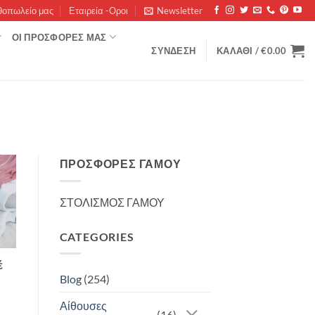
θοπωλείο μας
Εταιρεία -Οροι
Newsletter
ΟΊ ΠΡΟΣΦΟΡΈΣ ΜΑΣ
ΣΎΝΔΕΣΗ
ΚΑΛΆΘΙ /
€
0.00
ΠΡΟΣΦΟΡΈΣ ΓΆΜΟΥ
ΣΤΟΛΙΣΜΟΣ ΓΑΜΟΥ
CATEGORIES
έ
Blog
(254)
Αίθουσες
(16)