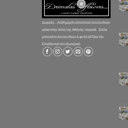
Δωρεάν....Αυθημερόν αποστολή λουλουδιών
μέσα στην πόλη της Αθήνας-πειραιά.
Στείλε
μπουκέτα λουλουδιών & φυτά σέ Όλη τήν
Ελλάδα καί στο εξωτερικό