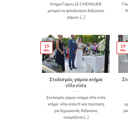
Κτήμα Γάμου LE CHEVALIER
Γλυ
μπορεί να φιλοξενήσει δεξιώσεις
Α
γάμων, [...]
19
19
Μάι
Μάι
Στολισμός γάμου κτήμα
Στ
villa vista
Στολισμός γάμου κτήμα villa vista
κτήμα villa vista Η νέα πρόταση
ορ
για ξεχωριστές δεξιώσεις
γά
ονομάζεται [...]