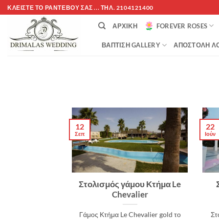
Μετάβαση
ΚΛΕΊΣΤΕ ΤΌ ΡΑΝΤΕΒΟΎ ΣΑΣ ... ΤΗΛ. 2104121400
στο
ΑΡΧΙΚΉ
FOREVER ROSES
περιεχόμενο
ΒΆΠΤΙΣΗ GALLERY
ΑΠΟΣΤΟΛΉ ΛΟ
12
22
Σεπ
Ιούν
Στολισμός γάμου Κτήμα Le
Chevalier
Γάμος Κτήμα Le Chevalier gold το
Στ