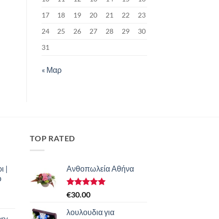
17
18
19
20
21
22
23
24
25
26
27
28
29
30
31
« Μαρ
TOP RATED
ι |
Ανθοπωλεία Αθήνα
ο
Βαθμολογήθηκε
€
30.00
με
5.00
από 5
λουλουδια για
ery