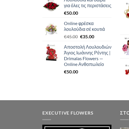
€45.00
για όλες τις περιστάσεις
through
€
50.00
€50.00
Online φρέσκα
λουλούδια σέ κουτιά
Original
Η
€
45.00
€
35.00
price
τρέχουσα
Αποστολή Λουλουδιών
was:
τιμή
Άγιος Ιωάννης Ρέντης |
€45.00.
είναι:
Drimalas Flowers —
€35.00.
Online Ανθοπωλείο
€
50.00
EXECUTIVE FLOWERS
ΣΤ