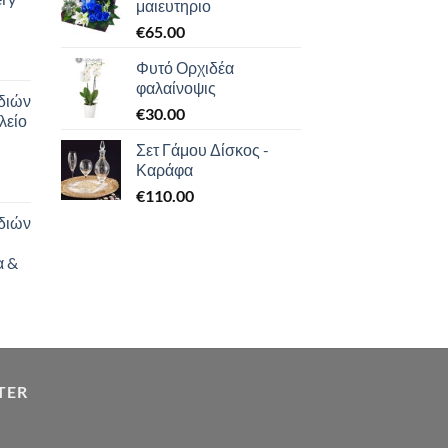
μαιευτηριο
€
65.00
Φυτό Ορχιδέα
φαλαίνοψις
διών
€
30.00
λείο
Σετ Γάμου Δίσκος -
Καράφα
€
110.00
διών
α &
TER