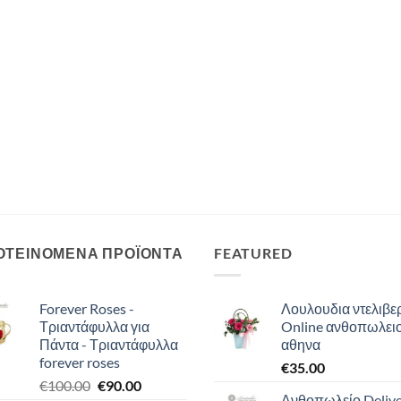
ΟΤΕΙΝΟΜΕΝΑ ΠΡΟΪΟΝΤΑ
FEATURED
Forever Roses -
Λουλουδια ντελιβερ
Τριαντάφυλλα για
Online ανθοπωλει
Πάντα - Τριαντάφυλλα
αθηνα
forever roses
€
35.00
Original
Η
€
100.00
€
90.00
Ανθοπωλείο Deliv