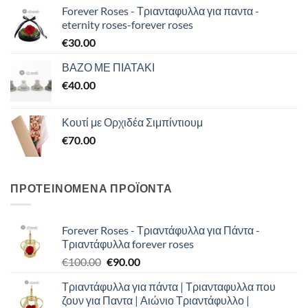
Forever Roses - Τριανταφυλλα για παντα -
eternity roses-forever roses
€
30.00
ΒΑΖΟ ΜΕ ΠΙΑΤΑΚΙ
€
40.00
Κουτί με Ορχιδέα Σιμπίντιουμ
€
70.00
ΠΡΟΤΕΙΝΟΜΕΝΑ ΠΡΟΪΟΝΤΑ
Forever Roses - Τριαντάφυλλα για Πάντα -
Τριαντάφυλλα forever roses
Original
Η
€
100.00
€
90.00
price
τρέχουσα
Τριαντάφυλλα για πάντα | Τριανταφυλλα που
was:
τιμή
ζουν για Παντα | Αιώνιο Τριαντάφυλλο |
€100.00.
είναι: