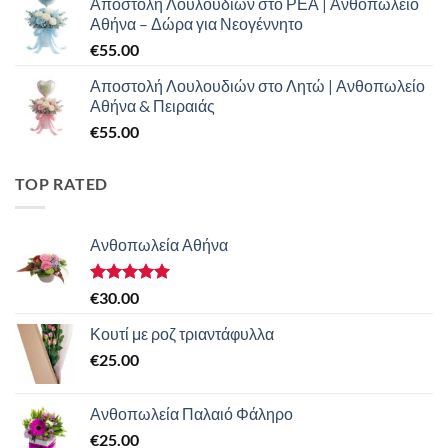
Αποστολή Λουλουδιών στο ΡΕΑ | Ανθοπωλείο
Αθήνα – Δώρα για Νεογέννητο
€
55.00
Αποστολή Λουλουδιών στο Λητώ | Ανθοπωλείο
Αθήνα & Πειραιάς
€
55.00
TOP RATED
Ανθοπωλεία Αθήνα
Βαθμολογήθηκε
€
30.00
με
5.00
από 5
Κουτί με ροζ τριαντάφυλλα
€
25.00
Ανθοπωλεία Παλαιό Φάληρο
€
25.00