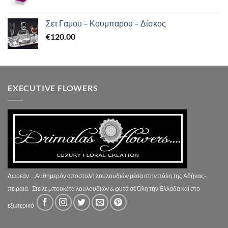
Σετ Γαμου – Κουμπαρου – Δίσκος
€
120.00
EXECUTIVE FLOWERS
Δωρεάν....Αυθημερόν αποστολή λουλουδιών μέσα στην πόλη της Αθήνας-
πειραιά.
Στείλε μπουκέτα λουλουδιών & φυτά σέ Όλη τήν Ελλάδα καί στο
εξωτερικό