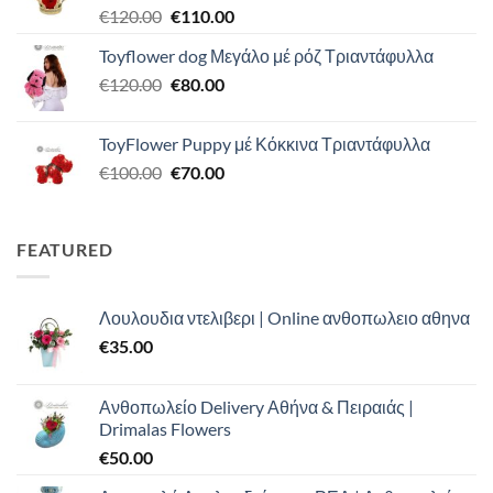
Original
Η
€
120.00
€
110.00
€90.00.
price
τρέχουσα
Toyflower dog Μεγάλο μέ ρόζ Τριαντάφυλλα
was:
τιμή
Original
Η
€
120.00
€120.00.
€
80.00
είναι:
price
τρέχουσα
€110.00.
was:
τιμή
ToyFlower Puppy μέ Κόκκινα Τριαντάφυλλα
€120.00.
είναι:
Original
Η
€
100.00
€
70.00
€80.00.
price
τρέχουσα
was:
τιμή
€100.00.
είναι:
FEATURED
€70.00.
Λουλουδια ντελιβερι | Online ανθοπωλειο αθηνα
€
35.00
Ανθοπωλείο Delivery Αθήνα & Πειραιάς |
Drimalas Flowers
€
50.00