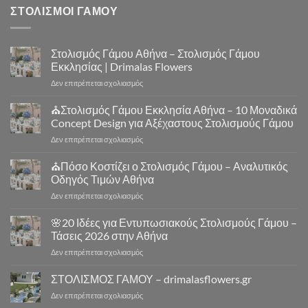
ΣΤΟΛΙΣΜΟΙ ΓΑΜΟΥ
Στολισμός Γάμου Αθήνα – Στολισμός Γάμου
Εκκλησίας | Drimalas Flowers
στο
Δεν επιτρέπεται σχολιασμός
Στολισμός
Γάμου
⛪Στολισμός Γάμου Εκκλησία Αθήνα – 10 Μοναδικά
Αθήνα
Concept Design για Αξέχαστους Στολισμούς Γάμου
–
στο
Δεν επιτρέπεται σχολιασμός
Στολισμός
⛪
Γάμου
Στολισμός
⛪Πόσο Κοστίζει ο Στολισμός Γάμου – Αναλυτικός
Εκκλησίας
Γάμου
|
Οδηγός Τιμών Αθήνα
Εκκλησία
Drimalas
στο
Δεν επιτρέπεται σχολιασμός
Αθήνα
Flowers
⛪
–
Πόσο
🌸20 Ιδέες για Εντυπωσιακούς Στολισμούς Γάμου –
10
Κοστίζει
Μοναδικά
Τάσεις 2026 στην Αθήνα
ο
Concept
στο
Δεν επιτρέπεται σχολιασμός
Στολισμός
Design
🌸
Γάμου
για
20
ΣΤΟΛΙΣΜΟΣ ΓΑΜΟΥ – drimalasflowers.gr
–
Αξέχαστους
Ιδέες
Αναλυτικός
Στολισμούς
στο
Δεν επιτρέπεται σχολιασμός
για
Οδηγός
Γάμου
ΣΤΟΛΙΣΜΟΣ