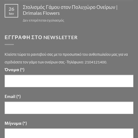
Εντυπωσιακούς
Τιμών
ΓΑΜΟΥ
Στολισμός Γάμου στον Πολυχώρο Ονείρων |
Στολισμούς
Αθήνα
26
–
Γάμου
Drimalas Flowers
Ιαν
drimalasflowers.gr
–
στο
Δεν επιτρέπεται σχολιασμός
Τάσεις
Στολισμός
2026
Γάμου
στην
στον
ΕΓΓΡΑΦΉ ΣΤΟ NEWSLETTER
Αθήνα
Πολυχώρο
Ονείρων
|
Κλείστε τώρα το ραντεβού σας με το προσωπικό του ανθοπωλείου μας για να
Drimalas
Flowers
σχεδιάσετε τον γάμο των ονείρων σας -Τηλέφωνο: 2104121400.
Όνομα (*)
Email (*)
Μήνυμα (*)