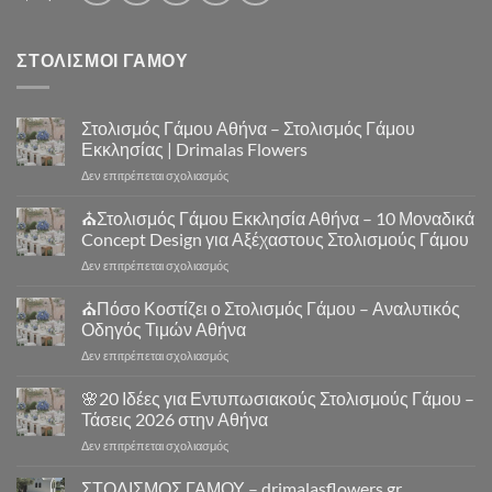
ΣΤΟΛΙΣΜΟΙ ΓΑΜΟΥ
Στολισμός Γάμου Αθήνα – Στολισμός Γάμου
Εκκλησίας | Drimalas Flowers
στο
Δεν επιτρέπεται σχολιασμός
Στολισμός
Γάμου
⛪Στολισμός Γάμου Εκκλησία Αθήνα – 10 Μοναδικά
Αθήνα
Concept Design για Αξέχαστους Στολισμούς Γάμου
–
στο
Δεν επιτρέπεται σχολιασμός
Στολισμός
⛪
Γάμου
Στολισμός
⛪Πόσο Κοστίζει ο Στολισμός Γάμου – Αναλυτικός
Εκκλησίας
Γάμου
|
Οδηγός Τιμών Αθήνα
Εκκλησία
Drimalas
στο
Δεν επιτρέπεται σχολιασμός
Αθήνα
Flowers
⛪
–
Πόσο
🌸20 Ιδέες για Εντυπωσιακούς Στολισμούς Γάμου –
10
Κοστίζει
Μοναδικά
Τάσεις 2026 στην Αθήνα
ο
Concept
στο
Δεν επιτρέπεται σχολιασμός
Στολισμός
Design
🌸
Γάμου
για
20
ΣΤΟΛΙΣΜΟΣ ΓΑΜΟΥ – drimalasflowers.gr
–
Αξέχαστους