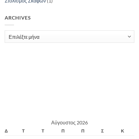
Στολισμός Σκαφών
(1)
ARCHIVES
Archives
Αύγουστος 2026
Δ
Τ
Τ
Π
Π
Σ
Κ