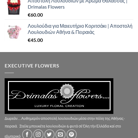
Αποστολή Λουλουδιών με Άρωμα Θάλασσας |
Drimalas Flowers
€
60.00
Λουλούδια για Μαιευτήριο Κοριτσάκι | Αποστολή
Λουλουδιών Αθήνα & Πειραιάς
€
45.00
EXECUTIVE FLOWERS
Δωρεάν....Αυθημερόν αποστολή λουλουδιών μέσα στην πόλη της Αθήνας-
πειραιά.
Στείλε μπουκέτα λουλουδιών & φυτά σέ Όλη τήν Ελλάδα καί στο
εξωτερικό