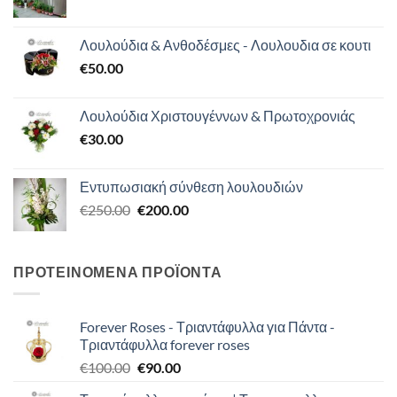
Λουλούδια & Ανθοδέσμες - Λουλουδια σε κουτι
€
50.00
Λουλούδια Χριστουγέννων & Πρωτοχρονιάς
€
30.00
Εντυπωσιακή σύνθεση λουλουδιών
Original
Η
€
250.00
€
200.00
price
τρέχουσα
was:
τιμή
€250.00.
είναι:
ΠΡΟΤΕΙΝΟΜΕΝΑ ΠΡΟΪΟΝΤΑ
€200.00.
Forever Roses - Τριαντάφυλλα για Πάντα -
Τριαντάφυλλα forever roses
Original
Η
€
100.00
€
90.00
price
τρέχουσα