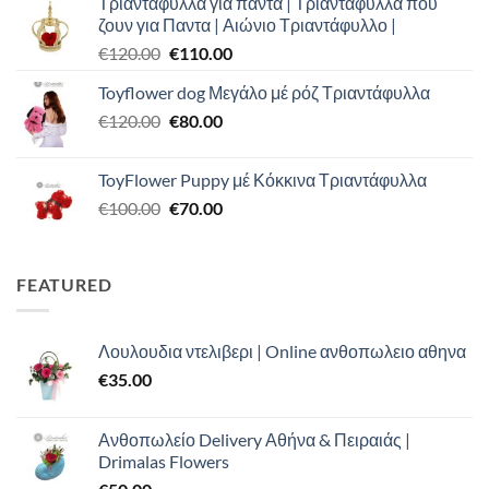
Τριαντάφυλλα για πάντα | Τριανταφυλλα που
was:
τιμή
ζουν για Παντα | Αιώνιο Τριαντάφυλλο |
€100.00.
είναι:
Original
Η
€
120.00
€
110.00
€90.00.
price
τρέχουσα
Toyflower dog Μεγάλο μέ ρόζ Τριαντάφυλλα
was:
τιμή
Original
Η
€
120.00
€120.00.
€
80.00
είναι:
price
τρέχουσα
€110.00.
was:
τιμή
ToyFlower Puppy μέ Κόκκινα Τριαντάφυλλα
€120.00.
είναι:
Original
Η
€
100.00
€
70.00
€80.00.
price
τρέχουσα
was:
τιμή
€100.00.
είναι:
FEATURED
€70.00.
Λουλουδια ντελιβερι | Online ανθοπωλειο αθηνα
€
35.00
Ανθοπωλείο Delivery Αθήνα & Πειραιάς |
Drimalas Flowers