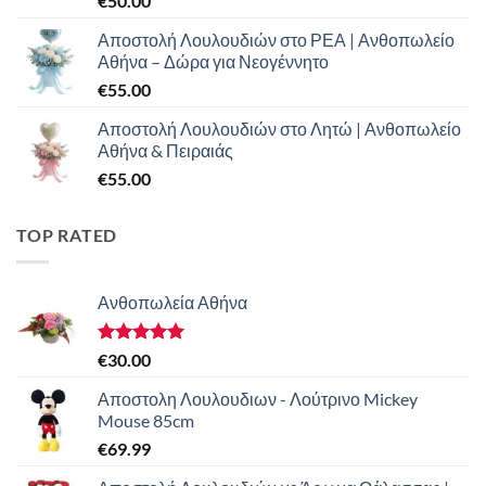
€
50.00
Αποστολή Λουλουδιών στο ΡΕΑ | Ανθοπωλείο
Αθήνα – Δώρα για Νεογέννητο
€
55.00
Αποστολή Λουλουδιών στο Λητώ | Ανθοπωλείο
Αθήνα & Πειραιάς
€
55.00
TOP RATED
Ανθοπωλεία Αθήνα
Βαθμολογήθηκε
€
30.00
με
5.00
από 5
Αποστολη Λουλουδιων - Λούτρινο Mickey
Mouse 85cm
€
69.99