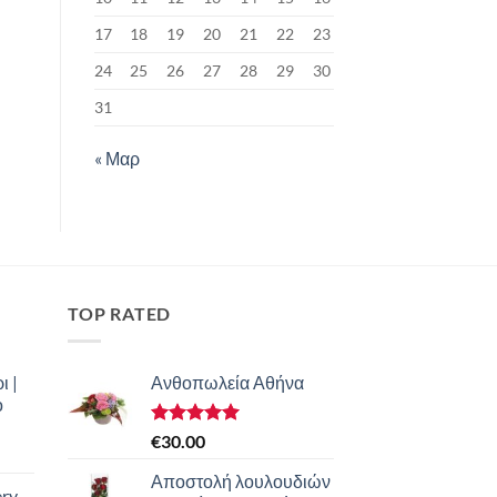
17
18
19
20
21
22
23
24
25
26
27
28
29
30
31
« Μαρ
TOP RATED
ι |
Ανθοπωλεία Αθήνα
ο
Βαθμολογήθηκε
€
30.00
με
5.00
από 5
Αποστολή λουλουδιών
ery