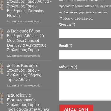
Στολισμός Γάμου Αθήνα –
Στολισμός Γάμου
προσωπικό του ανθοπωλείου μας για ν
Εκκλησίας | Drimalas
σχεδιάσετε τον γάμο των ονείρων σας
Flowers
-Τηλέφωνο: 2104121400.
στο
Δεν επιτρέπεται σχολιασμός
Όνομα (*)
Στολισμός
Γάμου
⛪Στολισμός Γάμου
Αθήνα
Εκκλησία Αθήνα – 10
–
Μοναδικά Concept
Στολισμός
Design για Αξέχαστους
Email (*)
Γάμου
Στολισμούς Γάμου
Εκκλησίας
|
στο
Δεν επιτρέπεται σχολιασμός
Drimalas
⛪
Flowers
Στολισμός
⛪Πόσο Κοστίζει ο
Μήνυμα (*)
Γάμου
Στολισμός Γάμου –
Εκκλησία
Αναλυτικός Οδηγός
Αθήνα
Τιμών Αθήνα
–
10
στο
Δεν επιτρέπεται σχολιασμός
Μοναδικά
⛪
Concept
Πόσο
🌸20 Ιδέες για
Design
Κοστίζει
Εντυπωσιακούς
για
ο
Στολισμούς Γάμου –
Αξέχαστους
Στολισμός
Τάσεις 2026 στην Αθήνα
Στολισμούς
Γάμου