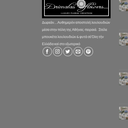
Δωρεάν....Αυθημερόν αποστολή λουλουδιών
μέσα στην πόλη της Αθήνας-πειραιά.
Στείλε
μπουκέτα λουλουδιών & φυτά σέ Όλη τήν
Ελλάδα καί στο εξωτερικό