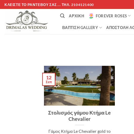
Μετάβαση
ΚΛΕΊΣΤΕ ΤΌ ΡΑΝΤΕΒΟΎ ΣΑΣ ... ΤΗΛ. 2104121400
στο
ΑΡΧΙΚΉ
FOREVER ROSES
περιεχόμενο
ΒΆΠΤΙΣΗ GALLERY
ΑΠΟΣΤΟΛΉ ΛΟ
12
Σεπ
Στολισμός γάμου Κτήμα Le
Chevalier
Γάμος Κτήμα Le Chevalier gold το