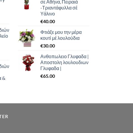
σε Αθήνα, Πειραιά
-Τριαντάφυλλα σέ
Υάλινο
€
40.00
διών
Φτιάξε μου την μέρα
λείο
κουτί μέ λουλούδια
€
30.00
Ανθοπωλειο Γλυφαδα |
Αποστολη λουλουδιων
διών
Γλυφαδα |
€
65.00
α &
TER