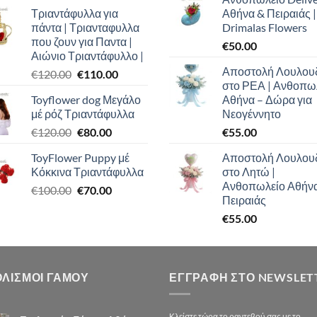
price
τρέχουσα
Τριαντάφυλλα για
Αθήνα & Πειραιάς |
was:
τιμή
πάντα | Τριανταφυλλα
Drimalas Flowers
€100.00.
είναι:
που ζουν για Παντα |
€
50.00
€90.00.
Αιώνιο Τριαντάφυλλο |
Αποστολή Λουλου
Original
Η
€
120.00
€
110.00
στο ΡΕΑ | Ανθοπω
price
τρέχουσα
Toyflower dog Μεγάλο
Αθήνα – Δώρα για
was:
τιμή
μέ ρόζ Τριαντάφυλλα
Νεογέννητο
€120.00.
είναι:
Original
Η
€
120.00
€
80.00
€
55.00
€110.00.
price
τρέχουσα
ToyFlower Puppy μέ
Αποστολή Λουλου
was:
τιμή
Κόκκινα Τριαντάφυλλα
στο Λητώ |
€120.00.
είναι:
Ανθοπωλείο Αθήν
Original
Η
€
100.00
€
70.00
€80.00.
Πειραιάς
price
τρέχουσα
€
55.00
was:
τιμή
€100.00.
είναι:
€70.00.
ΟΛΙΣΜΟΙ ΓΑΜΟΥ
ΕΓΓΡΑΦΉ ΣΤΟ NEWSLET
Κλείστε τώρα το ραντεβού σας με το