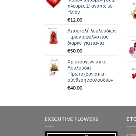
πλευρές Σ' αγαπώ μέ
Ηλιον
€
12.00
Αποστολή λουλουδιών
- τριανταφυλλο που
διαρκει για παντα
€
50.00
Χριστουγεννιάτικα
Λουλούδια
,Πρωτοχρονιάτικη
σύνθεση λουλουδιών
€
40.00
EXECUTIVE FLOWERS
ΣΤ