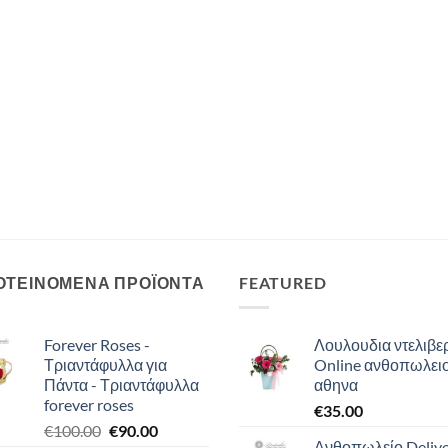
ΟΤΕΙΝΟΜΕΝΑ ΠΡΟΪΟΝΤΑ
FEATURED
Forever Roses -
Λουλουδια ντελιβερ
Τριαντάφυλλα για
Online ανθοπωλει
Πάντα - Τριαντάφυλλα
αθηνα
forever roses
€
35.00
Original
Η
€
100.00
€
90.00
Ανθοπωλείο Deliv