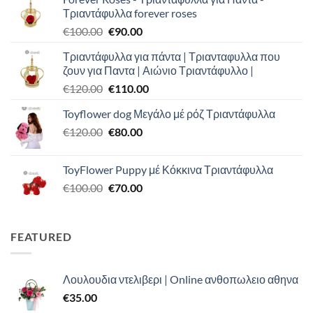
Τριαντάφυλλα forever roses
Original
Η
€
100.00
€
90.00
price
τρέχουσα
Τριαντάφυλλα για πάντα | Τριανταφυλλα που
was:
τιμή
ζουν για Παντα | Αιώνιο Τριαντάφυλλο |
€100.00.
είναι:
Original
Η
€
120.00
€
110.00
€90.00.
price
τρέχουσα
Toyflower dog Μεγάλο μέ ρόζ Τριαντάφυλλα
was:
τιμή
Original
Η
€
120.00
€120.00.
€
80.00
είναι:
price
τρέχουσα
€110.00.
was:
τιμή
ToyFlower Puppy μέ Κόκκινα Τριαντάφυλλα
€120.00.
είναι:
Original
Η
€
100.00
€
70.00
€80.00.
price
τρέχουσα
was:
τιμή
€100.00.
είναι:
FEATURED
€70.00.
Λουλουδια ντελιβερι | Online ανθοπωλειο αθηνα
€
35.00