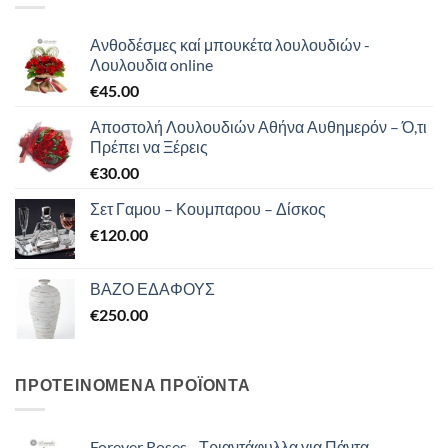
Ανθοδέσμες καί μπουκέτα λουλουδιών -
Λουλουδια online
€
45.00
Αποστολή Λουλουδιών Αθήνα Αυθημερόν – Ό,τι
Πρέπει να Ξέρεις
€
30.00
Σετ Γαμου – Κουμπαρου – Δίσκος
€
120.00
ΒΑΖΟ ΕΔΑΦΟΥΣ
€
250.00
ΠΡΟΤΕΙΝΟΜΕΝΑ ΠΡΟΪΟΝΤΑ
Forever Roses - Τριαντάφυλλα για Πάντα -