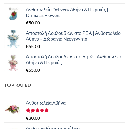
Ανθοπωλείο Delivery Αθήνα & Πειραιάς |
Drimalas Flowers
€
50.00
Αποστολή Λουλουδιών στο ΡΕΑ | Ανθοπωλείο
Αθήνα – Δώρα για Νεογέννητο
€
55.00
Αποστολή Λουλουδιών στο Λητώ | Ανθοπωλείο
Αθήνα & Πειραιάς
€
55.00
TOP RATED
Ανθοπωλεία Αθήνα
Βαθμολογήθηκε
€
30.00
με
5.00
από 5
Ανθοσυνθέσεις σε γυάλινο