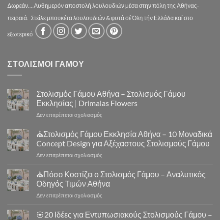
Δωρεάν....Αυθημερόν αποστολή λουλουδιών μέσα στην πόλη της Αθήνας-
πειραιά.
Στείλε μπουκέτα λουλουδιών & φυτά σέ Όλη τήν Ελλάδα καί στο
εξωτερικό
ΣΤΟΛΙΣΜΟΙ ΓΑΜΟΥ
Στολισμός Γάμου Αθήνα – Στολισμός Γάμου
Εκκλησίας | Drimalas Flowers
στο
Δεν επιτρέπεται σχολιασμός
Στολισμός
Γάμου
⛪Στολισμός Γάμου Εκκλησία Αθήνα – 10 Μοναδικά
Αθήνα
Concept Design για Αξέχαστους Στολισμούς Γάμου
–
στο
Δεν επιτρέπεται σχολιασμός
Στολισμός
⛪
Γάμου
Στολισμός
⛪Πόσο Κοστίζει ο Στολισμός Γάμου – Αναλυτικός
Εκκλησίας
Γάμου
|
Οδηγός Τιμών Αθήνα
Εκκλησία
Drimalas
στο
Δεν επιτρέπεται σχολιασμός
Αθήνα
Flowers
⛪
–
Πόσο
🌸20 Ιδέες για Εντυπωσιακούς Στολισμούς Γάμου –
10
Κοστίζει