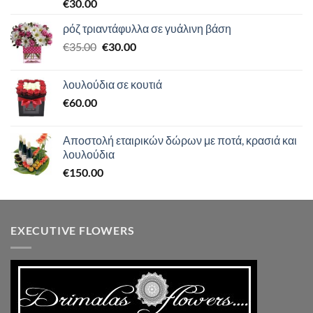
Βαθμολογήθηκε
€
30.00
με
5.00
από 5
ρόζ τριαντάφυλλα σε γυάλινη βάση
Original
Η
€
35.00
€
30.00
price
τρέχουσα
was:
τιμή
λουλούδια σε κουτιά
€35.00.
είναι:
€
60.00
€30.00.
Αποστολή εταιρικών δώρων με ποτά, κρασιά και
λουλούδια
€
150.00
EXECUTIVE FLOWERS