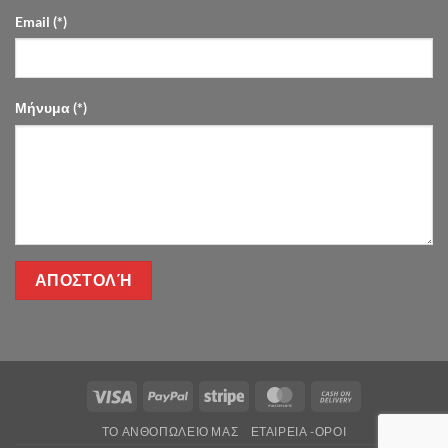
Email (*)
Μήνυμα (*)
Visa
PayPal
Stripe
MasterCard
Cash
On
ΤΌ ΑΝΘΟΠΩΛΕΊΟ ΜΑΣ
ΕΤΑΙΡΕΊΑ -ΟΡΟΙ
Delivery