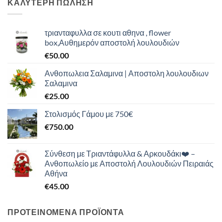
ΚΑΛΥΤΕΡΗ ΠΩΛΗΣΗ
τριανταφυλλα σε κουτι αθηνα , flower
box,Αυθημερόν αποστολή λουλουδιών
€
50.00
Ανθοπωλεια Σαλαμινα | Αποστολη λουλουδιων
Σαλαμινα
€
25.00
Στολισμός Γάμου με 750€
€
750.00
Σύνθεση με Τριαντάφυλλα & Αρκουδάκι❤️ –
Ανθοπωλείο με Αποστολή Λουλουδιών Πειραιάς
Αθήνα
€
45.00
ΠΡΟΤΕΙΝΟΜΕΝΑ ΠΡΟΪΟΝΤΑ