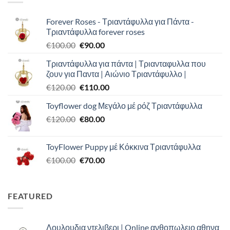
Forever Roses - Τριαντάφυλλα για Πάντα -
Τριαντάφυλλα forever roses
Original
Η
€
100.00
€
90.00
price
τρέχουσα
Τριαντάφυλλα για πάντα | Τριανταφυλλα που
was:
τιμή
ζουν για Παντα | Αιώνιο Τριαντάφυλλο |
€100.00.
είναι:
Original
Η
€
120.00
€
110.00
€90.00.
price
τρέχουσα
Toyflower dog Μεγάλο μέ ρόζ Τριαντάφυλλα
was:
τιμή
Original
Η
€
120.00
€120.00.
€
80.00
είναι:
price
τρέχουσα
€110.00.
was:
τιμή
ToyFlower Puppy μέ Κόκκινα Τριαντάφυλλα
€120.00.
είναι:
Original
Η
€
100.00
€
70.00
€80.00.
price
τρέχουσα
was:
τιμή
€100.00.
είναι:
FEATURED
€70.00.
Λουλουδια ντελιβερι | Online ανθοπωλειο αθηνα