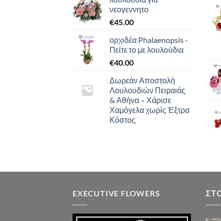
νεογεννητο
€
45.00
ορχιδέα Phalaenopsis -
Πείτε το με λουλούδια
€
40.00
Δωρεάν Αποστολή
Λουλουδιών Πειραιάς
& Αθήνα – Χάρισε
Χαμόγελα χωρίς Έξτρα
Κόστος
EXECUTIVE FLOWERS
ΣΤ