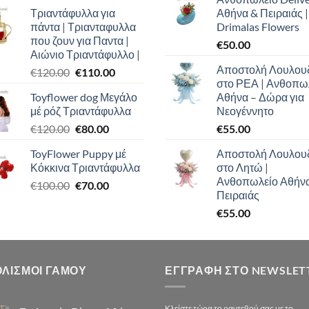
price
τρέχουσα
Τριαντάφυλλα για
Αθήνα & Πειραιάς |
was:
τιμή
πάντα | Τριανταφυλλα
Drimalas Flowers
€100.00.
είναι:
που ζουν για Παντα |
€
50.00
€90.00.
Αιώνιο Τριαντάφυλλο |
Αποστολή Λουλου
Original
Η
€
120.00
€
110.00
στο ΡΕΑ | Ανθοπω
price
τρέχουσα
Toyflower dog Μεγάλο
Αθήνα – Δώρα για
was:
τιμή
μέ ρόζ Τριαντάφυλλα
Νεογέννητο
€120.00.
είναι:
Original
Η
€
120.00
€
80.00
€
55.00
€110.00.
price
τρέχουσα
ToyFlower Puppy μέ
Αποστολή Λουλου
was:
τιμή
Κόκκινα Τριαντάφυλλα
στο Λητώ |
€120.00.
είναι:
Ανθοπωλείο Αθήν
Original
Η
€
100.00
€
70.00
€80.00.
Πειραιάς
price
τρέχουσα
€
55.00
was:
τιμή
€100.00.
είναι:
€70.00.
ΟΛΙΣΜΟΙ ΓΑΜΟΥ
ΕΓΓΡΑΦΉ ΣΤΟ NEWSLET
Κλείστε τώρα το ραντεβού σας με το