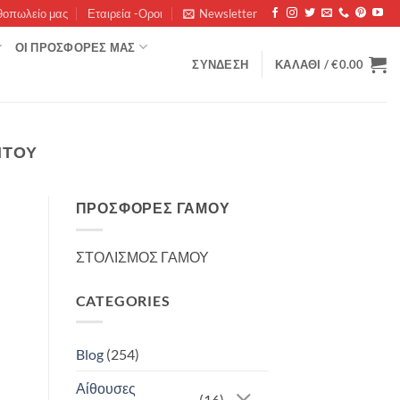
θοπωλείο μας
Εταιρεία -Οροι
Newsletter
ΟΊ ΠΡΟΣΦΟΡΈΣ ΜΑΣ
ΣΎΝΔΕΣΗ
ΚΑΛΆΘΙ /
€
0.00
ΗΤΟΥ
ΠΡΟΣΦΟΡΈΣ ΓΆΜΟΥ
ΣΤΟΛΙΣΜΟΣ ΓΑΜΟΥ
CATEGORIES
Blog
(254)
Αίθουσες
(16)