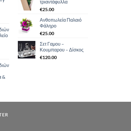
τριαντάφυλλα
€
25.00
Ανθοπωλεία Παλαιό
Φάληρο
διών
€
25.00
λείο
Σετ Γαμου –
Κουμπαρου – Δίσκος
€
120.00
διών
α &
TER