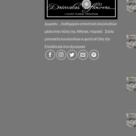
Δωρεάν....Αυθημερόν αποστολή λουλουδιών
μέσα στην πόλη της Αθήνας-πειραιά.
Στείλε
μπουκέτα λουλουδιών & φυτά σέ Όλη τήν
Ελλάδα καί στο εξωτερικό