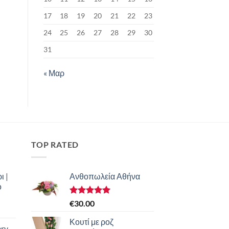
17
18
19
20
21
22
23
24
25
26
27
28
29
30
31
« Μαρ
TOP RATED
ι |
Ανθοπωλεία Αθήνα
ο
Βαθμολογήθηκε
€
30.00
με
5.00
από 5
Κουτί με ροζ
ery