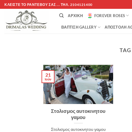
Μετάβαση
ΚΛΕΊΣΤΕ ΤΌ ΡΑΝΤΕΒΟΎ ΣΑΣ ... ΤΗΛ. 2104121400
στο
ΑΡΧΙΚΉ
FOREVER ROSES
περιεχόμενο
ΒΆΠΤΙΣΗ GALLERY
ΑΠΟΣΤΟΛΉ ΛΟ
TAG
21
Ιούν
Στολισμος αυτοκινητου
γαμου
Στολισμος αυτοκινητου γαμου