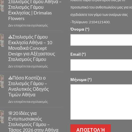
Στολισμός Γάμου Αθήνα –
Στολισμός Γάμου
προσωπικό του ανθοπωλείου μας για ν
Εκκλησίας | Drimalas
σχεδιάσετε τον γάμο των ονείρων σας
Flowers
-Τηλέφωνο: 2104121400.
στο
Δεν επιτρέπεται σχολιασμός
Όνομα (*)
Στολισμός
Γάμου
⛪Στολισμός Γάμου
Αθήνα
Εκκλησία Αθήνα – 10
–
Μοναδικά Concept
Στολισμός
Design για Αξέχαστους
Email (*)
Γάμου
Στολισμούς Γάμου
Εκκλησίας
|
στο
Δεν επιτρέπεται σχολιασμός
Drimalas
⛪
Flowers
Στολισμός
⛪Πόσο Κοστίζει ο
Μήνυμα (*)
Γάμου
Στολισμός Γάμου –
Εκκλησία
Αναλυτικός Οδηγός
Αθήνα
Τιμών Αθήνα
–
10
στο
Δεν επιτρέπεται σχολιασμός
Μοναδικά
⛪
Concept
Πόσο
🌸20 Ιδέες για
Design
Κοστίζει
Εντυπωσιακούς
για
ο
Στολισμούς Γάμου –
Αξέχαστους
Στολισμός
Τάσεις 2026 στην Αθήνα
Στολισμούς
Γάμου