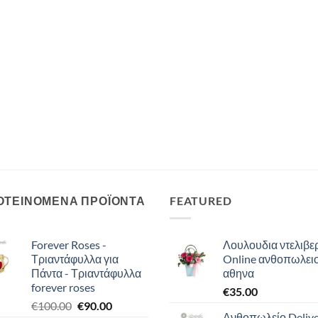
ΟΤΕΙΝΟΜΕΝΑ ΠΡΟΪΟΝΤΑ
FEATURED
Forever Roses -
Λουλουδια ντελιβερ
Τριαντάφυλλα για
Online ανθοπωλει
Πάντα - Τριαντάφυλλα
αθηνα
forever roses
€
35.00
Original
Η
€
100.00
€
90.00
Ανθοπωλείο Deliv