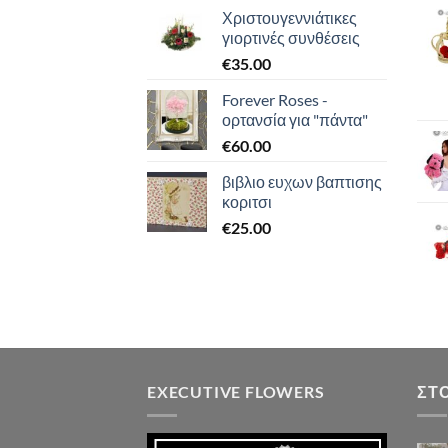
Χριστουγεννιάτικες
γιορτινές συνθέσεις
€
35.00
Forever Roses -
ορτανσία για "πάντα"
€
60.00
βιβλιο ευχων βαπτισης
κοριτσι
€
25.00
EXECUTIVE FLOWERS
ΣΤ