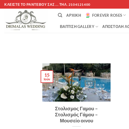
Μετάβαση
ΚΛΕΊΣΤΕ ΤΌ ΡΑΝΤΕΒΟΎ ΣΑΣ ... ΤΗΛ. 2104121400
στο
ΑΡΧΙΚΉ
FOREVER ROSES
περιεχόμενο
ΒΆΠΤΙΣΗ GALLERY
ΑΠΟΣΤΟΛΉ ΛΟ
15
Ιούν
Στολισμος Γαμου –
Στολισμός Γάμου –
Μουσείο οινου