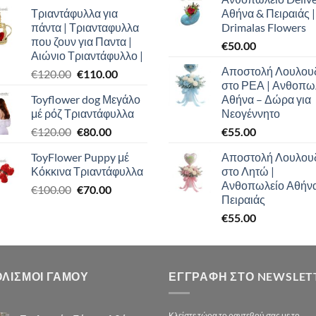
price
τρέχουσα
Τριαντάφυλλα για
Αθήνα & Πειραιάς |
was:
τιμή
πάντα | Τριανταφυλλα
Drimalas Flowers
€100.00.
είναι:
που ζουν για Παντα |
€
50.00
€90.00.
Αιώνιο Τριαντάφυλλο |
Αποστολή Λουλου
Original
Η
€
120.00
€
110.00
στο ΡΕΑ | Ανθοπω
price
τρέχουσα
Toyflower dog Μεγάλο
Αθήνα – Δώρα για
was:
τιμή
μέ ρόζ Τριαντάφυλλα
Νεογέννητο
€120.00.
είναι:
Original
Η
€
120.00
€
80.00
€
55.00
€110.00.
price
τρέχουσα
ToyFlower Puppy μέ
Αποστολή Λουλου
was:
τιμή
Κόκκινα Τριαντάφυλλα
στο Λητώ |
€120.00.
είναι:
Ανθοπωλείο Αθήν
Original
Η
€
100.00
€
70.00
€80.00.
Πειραιάς
price
τρέχουσα
€
55.00
was:
τιμή
€100.00.
είναι:
€70.00.
ΟΛΙΣΜΟΙ ΓΑΜΟΥ
ΕΓΓΡΑΦΉ ΣΤΟ NEWSLET
Κλείστε τώρα το ραντεβού σας με το