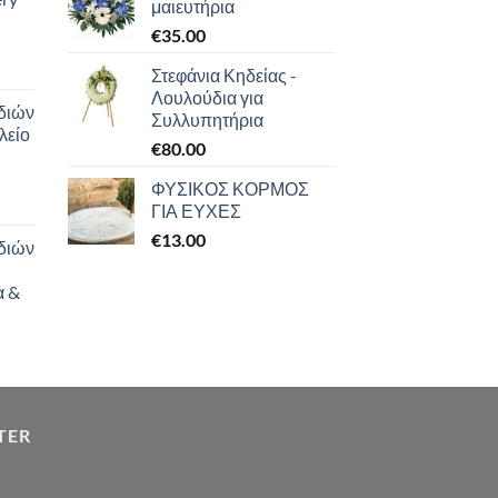
μαιευτήρια
€
35.00
Στεφάνια Κηδείας -
Λουλούδια για
διών
Συλλυπητήρια
λείο
€
80.00
ΦΥΣΙΚΟΣ ΚΟΡΜΟΣ
ΓΙΑ ΕΥΧΕΣ
€
13.00
διών
α &
TER