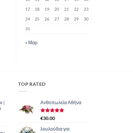
17
18
19
20
21
22
23
24
25
26
27
28
29
30
31
« Μαρ
TOP RATED
ι |
Ανθοπωλεία Αθήνα
ο
Βαθμολογήθηκε
€
30.00
με
5.00
από 5
λουλούδια για
ery