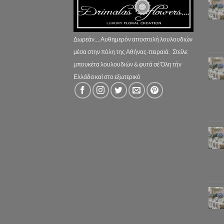
Δωρεάν....Αυθημερόν αποστολή λουλουδιών
μέσα στην πόλη της Αθήνας-πειραιά.
Στείλε
μπουκέτα λουλουδιών & φυτά σέ Όλη τήν
Ελλάδα καί στο εξωτερικό