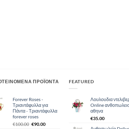
ΟΤΕΙΝΟΜΕΝΑ ΠΡΟΪΟΝΤΑ
FEATURED
Forever Roses -
Λουλουδια ντελιβερ
Τριαντάφυλλα για
Online ανθοπωλει
Πάντα - Τριαντάφυλλα
αθηνα
forever roses
€
35.00
Original
Η
€
100.00
€
90.00
Ανθοπωλείο Deliv