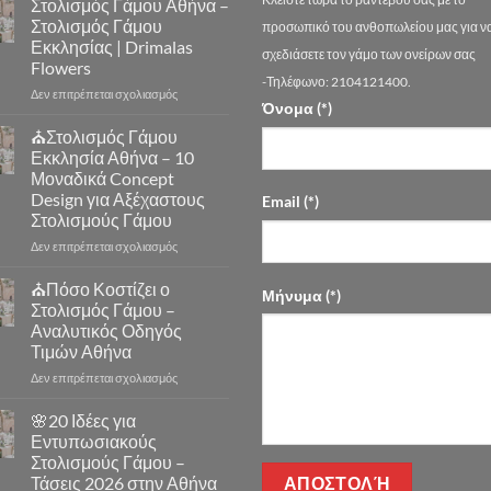
Στολισμός Γάμου Αθήνα –
Στολισμός Γάμου
προσωπικό του ανθοπωλείου μας για ν
Εκκλησίας | Drimalas
σχεδιάσετε τον γάμο των ονείρων σας
Flowers
-Τηλέφωνο: 2104121400.
στο
Δεν επιτρέπεται σχολιασμός
Όνομα (*)
Στολισμός
Γάμου
⛪Στολισμός Γάμου
Αθήνα
Εκκλησία Αθήνα – 10
–
Μοναδικά Concept
Στολισμός
Design για Αξέχαστους
Email (*)
Γάμου
Στολισμούς Γάμου
Εκκλησίας
|
στο
Δεν επιτρέπεται σχολιασμός
Drimalas
⛪
Flowers
Στολισμός
⛪Πόσο Κοστίζει ο
Μήνυμα (*)
Γάμου
Στολισμός Γάμου –
Εκκλησία
Αναλυτικός Οδηγός
Αθήνα
Τιμών Αθήνα
–
10
στο
Δεν επιτρέπεται σχολιασμός
Μοναδικά
⛪
Concept
Πόσο
🌸20 Ιδέες για
Design
Κοστίζει
Εντυπωσιακούς
για
ο
Στολισμούς Γάμου –
Αξέχαστους
Στολισμός
Τάσεις 2026 στην Αθήνα
Στολισμούς
Γάμου