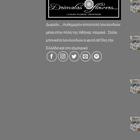
Δωρεάν....Αυθημερόν αποστολή λουλουδιών
μέσα στην πόλη της Αθήνας-πειραιά.
Στείλε
μπουκέτα λουλουδιών & φυτά σέ Όλη τήν
Ελλάδα καί στο εξωτερικό