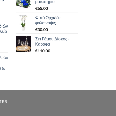
μαιευτηριο
€
65.00
Φυτό Ορχιδέα
φαλαίνοψις
διών
€
30.00
λείο
Σετ Γάμου Δίσκος -
Καράφα
€
110.00
διών
α &
TER