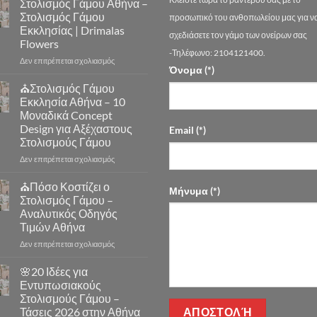
Στολισμός Γάμου Αθήνα –
Στολισμός Γάμου
προσωπικό του ανθοπωλείου μας για ν
Εκκλησίας | Drimalas
σχεδιάσετε τον γάμο των ονείρων σας
Flowers
-Τηλέφωνο: 2104121400.
στο
Δεν επιτρέπεται σχολιασμός
Όνομα (*)
Στολισμός
Γάμου
⛪Στολισμός Γάμου
Αθήνα
Εκκλησία Αθήνα – 10
–
Μοναδικά Concept
Στολισμός
Design για Αξέχαστους
Email (*)
Γάμου
Στολισμούς Γάμου
Εκκλησίας
|
στο
Δεν επιτρέπεται σχολιασμός
Drimalas
⛪
Flowers
Στολισμός
⛪Πόσο Κοστίζει ο
Μήνυμα (*)
Γάμου
Στολισμός Γάμου –
Εκκλησία
Αναλυτικός Οδηγός
Αθήνα
Τιμών Αθήνα
–
10
στο
Δεν επιτρέπεται σχολιασμός
Μοναδικά
⛪
Concept
Πόσο
🌸20 Ιδέες για
Design
Κοστίζει
Εντυπωσιακούς
για
ο
Στολισμούς Γάμου –
Αξέχαστους
Στολισμός
Τάσεις 2026 στην Αθήνα
Στολισμούς
Γάμου