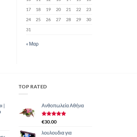
17
18
19
20
21
22
23
24
25
26
27
28
29
30
31
« Μαρ
TOP RATED
ι |
Ανθοπωλεία Αθήνα
ο
Βαθμολογήθηκε
€
30.00
με
5.00
από 5
λουλουδια για
ery