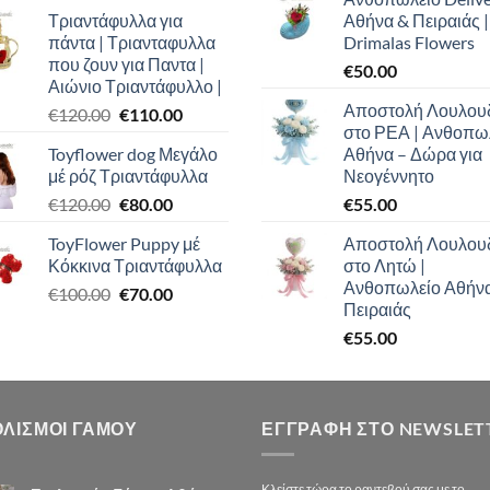
price
τρέχουσα
Τριαντάφυλλα για
Αθήνα & Πειραιάς |
was:
τιμή
πάντα | Τριανταφυλλα
Drimalas Flowers
€100.00.
είναι:
που ζουν για Παντα |
€
50.00
€90.00.
Αιώνιο Τριαντάφυλλο |
Αποστολή Λουλου
Original
Η
€
120.00
€
110.00
στο ΡΕΑ | Ανθοπω
price
τρέχουσα
Toyflower dog Μεγάλο
Αθήνα – Δώρα για
was:
τιμή
μέ ρόζ Τριαντάφυλλα
Νεογέννητο
€120.00.
είναι:
Original
Η
€
120.00
€
80.00
€
55.00
€110.00.
price
τρέχουσα
ToyFlower Puppy μέ
Αποστολή Λουλου
was:
τιμή
Κόκκινα Τριαντάφυλλα
στο Λητώ |
€120.00.
είναι:
Ανθοπωλείο Αθήν
Original
Η
€
100.00
€
70.00
€80.00.
Πειραιάς
price
τρέχουσα
€
55.00
was:
τιμή
€100.00.
είναι:
€70.00.
ΟΛΙΣΜΟΙ ΓΑΜΟΥ
ΕΓΓΡΑΦΉ ΣΤΟ NEWSLET
Κλείστε τώρα το ραντεβού σας με το