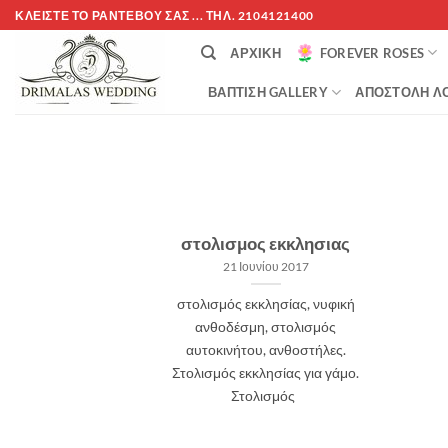
Μετάβαση
ΚΛΕΊΣΤΕ ΤΌ ΡΑΝΤΕΒΟΎ ΣΑΣ ... ΤΗΛ. 2104121400
στο
ΑΡΧΙΚΉ
FOREVER ROSES
περιεχόμενο
ΒΆΠΤΙΣΗ GALLERY
ΑΠΟΣΤΟΛΉ ΛΟ
στολισμος εκκλησιας
21 Ιουνίου 2017
στολισμός εκκλησίας, νυφική
ανθοδέσμη, στολισμός
αυτοκινήτου, ανθοστήλες.
Στολισμός εκκλησίας για γάμο.
Στολισμός