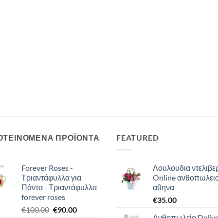
ΟΤΕΙΝΟΜΕΝΑ ΠΡΟΪΟΝΤΑ
FEATURED
Forever Roses -
Λουλουδια ντελιβερ
Τριαντάφυλλα για
Online ανθοπωλει
Πάντα - Τριαντάφυλλα
αθηνα
forever roses
€
35.00
Original
Η
€
100.00
€
90.00
Ανθοπωλείο Deliv