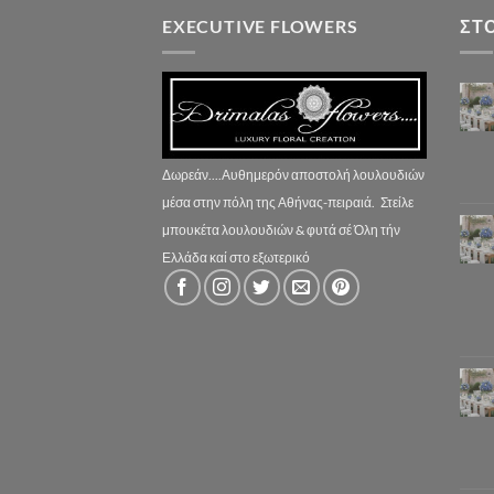
EXECUTIVE FLOWERS
ΣΤ
Δωρεάν....Αυθημερόν αποστολή λουλουδιών
μέσα στην πόλη της Αθήνας-πειραιά.
Στείλε
μπουκέτα λουλουδιών & φυτά σέ Όλη τήν
Ελλάδα καί στο εξωτερικό