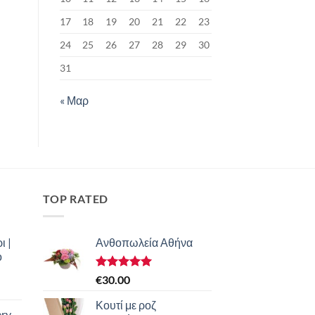
17
18
19
20
21
22
23
24
25
26
27
28
29
30
31
« Μαρ
TOP RATED
ι |
Ανθοπωλεία Αθήνα
ο
Βαθμολογήθηκε
€
30.00
με
5.00
από 5
Κουτί με ροζ
ery