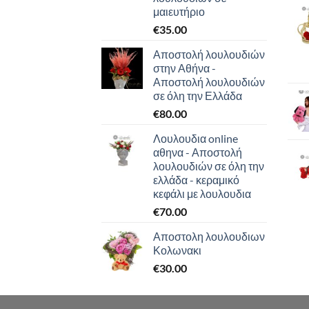
μαιευτήριο
€
35.00
Αποστολή λουλουδιών
στην Αθήνα -
Αποστολή λουλουδιών
σε όλη την Ελλάδα
€
80.00
Λουλουδια online
αθηνα - Αποστολή
λουλουδιών σε όλη την
ελλάδα - κεραμικό
κεφάλι με λουλουδια
€
70.00
Αποστολη λουλουδιων
Κολωνακι
€
30.00