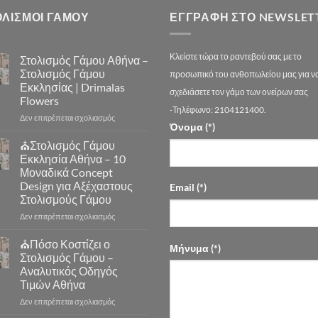
ΟΛΙΣΜΟΙ ΓΑΜΟΥ
ΕΓΓΡΑΦΉ ΣΤΟ NEWSLET
Κλείστε τώρα το ραντεβού σας με το
Στολισμός Γάμου Αθήνα –
Στολισμός Γάμου
προσωπικό του ανθοπωλείου μας για ν
Εκκλησίας | Drimalas
σχεδιάσετε τον γάμο των ονείρων σας
Flowers
-Τηλέφωνο: 2104121400.
στο
Δεν επιτρέπεται σχολιασμός
Όνομα (*)
Στολισμός
Γάμου
⛪Στολισμός Γάμου
Αθήνα
Εκκλησία Αθήνα – 10
–
Μοναδικά Concept
Στολισμός
Design για Αξέχαστους
Email (*)
Γάμου
Στολισμούς Γάμου
Εκκλησίας
|
στο
Δεν επιτρέπεται σχολιασμός
Drimalas
⛪
Flowers
Στολισμός
⛪Πόσο Κοστίζει ο
Μήνυμα (*)
Γάμου
Στολισμός Γάμου –
Εκκλησία
Αναλυτικός Οδηγός
Αθήνα
Τιμών Αθήνα
–
10
στο
Δεν επιτρέπεται σχολιασμός
Μοναδικά
⛪