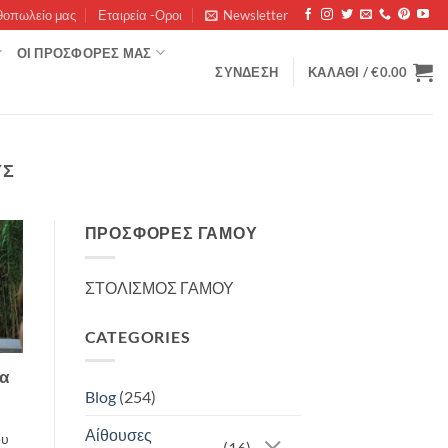
θοπωλείο μας
Εταιρεία -Οροι
Newsletter
ΟΊ ΠΡΟΣΦΟΡΈΣ ΜΑΣ
ΣΎΝΔΕΣΗ
ΚΑΛΆΘΙ /
€
0.00
ΥΣ
ΠΡΟΣΦΟΡΈΣ ΓΆΜΟΥ
ΣΤΟΛΙΣΜΟΣ ΓΑΜΟΥ
CATEGORIES
τα
Blog
(254)
Αίθουσες
ου
(16)