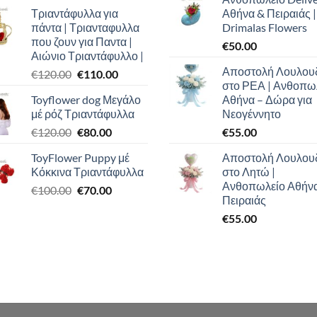
price
τρέχουσα
Τριαντάφυλλα για
Αθήνα & Πειραιάς |
was:
τιμή
πάντα | Τριανταφυλλα
Drimalas Flowers
€100.00.
είναι:
που ζουν για Παντα |
€
50.00
€90.00.
Αιώνιο Τριαντάφυλλο |
Αποστολή Λουλου
Original
Η
€
120.00
€
110.00
στο ΡΕΑ | Ανθοπω
price
τρέχουσα
Toyflower dog Μεγάλο
Αθήνα – Δώρα για
was:
τιμή
μέ ρόζ Τριαντάφυλλα
Νεογέννητο
€120.00.
είναι:
Original
Η
€
120.00
€
80.00
€
55.00
€110.00.
price
τρέχουσα
ToyFlower Puppy μέ
Αποστολή Λουλου
was:
τιμή
Κόκκινα Τριαντάφυλλα
στο Λητώ |
€120.00.
είναι:
Ανθοπωλείο Αθήν
Original
Η
€
100.00
€
70.00
€80.00.
Πειραιάς
price
τρέχουσα
€
55.00
was:
τιμή
€100.00.
είναι:
€70.00.