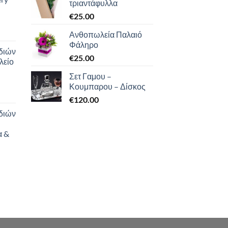
τριαντάφυλλα
€
25.00
Ανθοπωλεία Παλαιό
Φάληρο
διών
€
25.00
λείο
Σετ Γαμου –
Κουμπαρου – Δίσκος
€
120.00
διών
α &