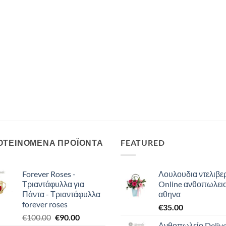
ΟΤΕΙΝΟΜΕΝΑ ΠΡΟΪΟΝΤΑ
FEATURED
Forever Roses -
Λουλουδια ντελιβερ
Τριαντάφυλλα για
Online ανθοπωλει
Πάντα - Τριαντάφυλλα
αθηνα
forever roses
€
35.00
Original
Η
€
100.00
€
90.00
Ανθοπωλείο Deliv