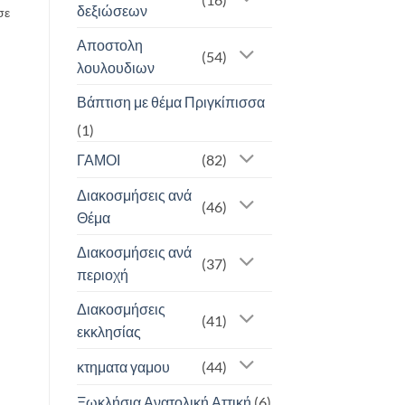
δεξιώσεων
σε
Αποστολη
(54)
λουλουδιων
Βάπτιση με θέμα Πριγκίπισσα
(1)
ΓΑΜΟΙ
(82)
Διακοσμήσεις ανά
(46)
Θέμα
Διακοσμήσεις ανά
(37)
περιοχή
Διακοσμήσεις
(41)
εκκλησίας
κτηματα γαμου
(44)
Ξωκλήσια Ανατολική Αττική
(6)