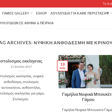
Τό Αν
ΓΆΜΟΣ GALLERY
ESHOP
ΛΟΥΛΟΥΔΙΑ ΓΙΑ ΚΑΘΕ ΠΕΡΙΣΤΑΣΗ🌹
ΥΛΟΥΔΙΏΝ ΣΕ ΑΘΉΝΑ & ΠΕΙΡΑΙΆ
AG ARCHIVES:
ΝΥΦΙΚΗ ΑΝΘΟΔΕΣΜΗ ΜΕ ΚΡΙΝΟ
στολισμος εκκλησιας
19
21 Ιουνίου 2017
Ιούν
στολισμός εκκλησίας, νυφική
ανθοδέσμη, στολισμός
αυτοκινήτου, ανθοστήλες.
τολισμός εκκλησίας για γάμο.
Γαμήλια Νυφικά Μπουκέ
Στολισμός
Γάμου
Γαμήλια Νυφικά Μπουκέτα Γάμ