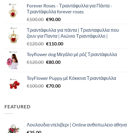
Forever Roses - Τριαντάφυλλα για Πάντα -
Τριαντάφυλλα forever roses
Original
Η
€
100.00
€
90.00
price
τρέχουσα
Τριαντάφυλλα για πάντα | Τριανταφυλλα που
was:
τιμή
ζουν για Παντα | Αιώνιο Τριαντάφυλλο |
€100.00.
είναι:
Original
Η
€
120.00
€
110.00
€90.00.
price
τρέχουσα
Toyflower dog Μεγάλο μέ ρόζ Τριαντάφυλλα
was:
τιμή
Original
Η
€
120.00
€120.00.
€
80.00
είναι:
price
τρέχουσα
€110.00.
was:
τιμή
ToyFlower Puppy μέ Κόκκινα Τριαντάφυλλα
€120.00.
είναι:
Original
Η
€
100.00
€
70.00
€80.00.
price
τρέχουσα
was:
τιμή
€100.00.
είναι:
FEATURED
€70.00.
Λουλουδια ντελιβερι | Online ανθοπωλειο αθηνα
€
35.00