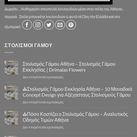
Δωρεάν....Αυθημερόν αποστολή λουλουδιών μέσα στην πόλη της Αθήνας-
πειραιά.
Στείλε μπουκέτα λουλουδιών & φυτά σέ Όλη τήν Ελλάδα καί στο
εξωτερικό
ΣΤΟΛΙΣΜΟΙ ΓΑΜΟΥ
Στολισμός Γάμου Αθήνα – Στολισμός Γάμου
Εκκλησίας | Drimalas Flowers
στο
Δεν επιτρέπεται σχολιασμός
Στολισμός
Γάμου
⛪Στολισμός Γάμου Εκκλησία Αθήνα – 10 Μοναδικά
Αθήνα
Concept Design για Αξέχαστους Στολισμούς Γάμου
–
στο
Δεν επιτρέπεται σχολιασμός
Στολισμός
⛪
Γάμου
Στολισμός
⛪Πόσο Κοστίζει ο Στολισμός Γάμου – Αναλυτικός
Εκκλησίας
Γάμου
|
Οδηγός Τιμών Αθήνα
Εκκλησία
Drimalas
στο
Δεν επιτρέπεται σχολιασμός
Αθήνα
Flowers
⛪
–