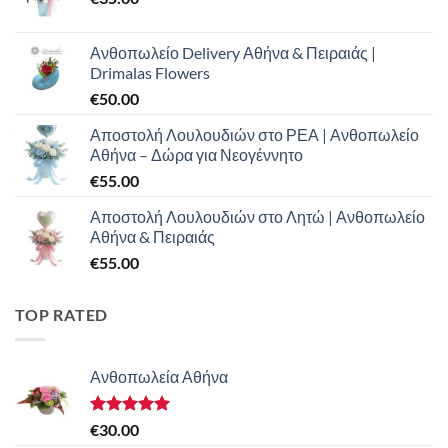
Ανθοπωλείο Delivery Αθήνα & Πειραιάς |
Drimalas Flowers
€
50.00
Αποστολή Λουλουδιών στο ΡΕΑ | Ανθοπωλείο
Αθήνα – Δώρα για Νεογέννητο
€
55.00
Αποστολή Λουλουδιών στο Λητώ | Ανθοπωλείο
Αθήνα & Πειραιάς
€
55.00
TOP RATED
Ανθοπωλεία Αθήνα
Βαθμολογήθηκε
€
30.00
με
5.00