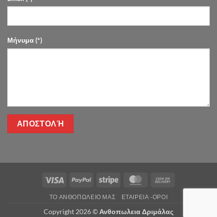
Μήνυμα (*)
Visa
PayPal
Stripe
MasterCard
Cash
On
ΤΌ ΑΝΘΟΠΩΛΕΊΟ ΜΑΣ
ΕΤΑΙΡΕΊΑ -ΟΡΟΙ
Delivery
Copyright 2026 ©
Ανθοπωλεια Δριμάλας