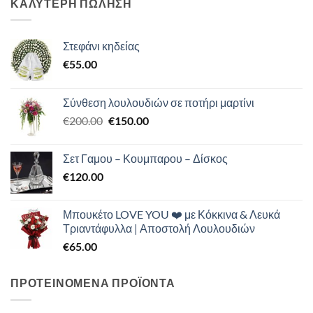
ΚΑΛΥΤΕΡΗ ΠΩΛΗΣΗ
Στεφάνι κηδείας
€
55.00
Σύνθεση λουλουδιών σε ποτήρι μαρτίνι
Original
Η
€
200.00
€
150.00
price
τρέχουσα
was:
τιμή
Σετ Γαμου – Κουμπαρου – Δίσκος
€200.00.
είναι:
€
120.00
€150.00.
Μπουκέτο LOVE YOU ❤️ με Κόκκινα & Λευκά
Τριαντάφυλλα | Αποστολή Λουλουδιών
€
65.00
ΠΡΟΤΕΙΝΟΜΕΝΑ ΠΡΟΪΟΝΤΑ