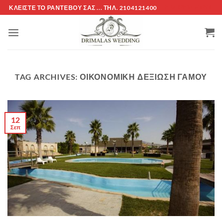
Μετάβαση
ΚΛΕΊΣΤΕ ΤΌ ΡΑΝΤΕΒΟΎ ΣΑΣ ... ΤΗΛ. 2104121400
ΕΤΑΙΡΕΊΑ -ΟΡΟΙ
στο
περιεχόμενο
TAG ARCHIVES:
ΟΙΚΟΝΟΜΙΚΗ ΔΕΞΙΩΣΗ ΓΑΜΟΥ
12
Σεπ