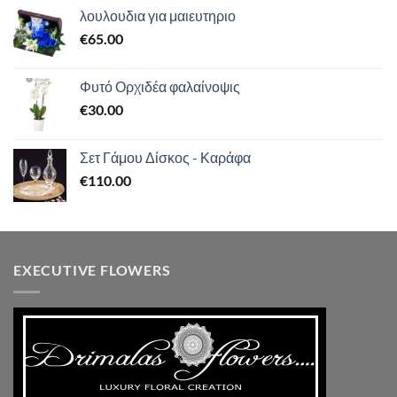
από 5
λουλουδια για μαιευτηριο
€
65.00
Φυτό Ορχιδέα φαλαίνοψις
€
30.00
Σετ Γάμου Δίσκος - Καράφα
€
110.00
EXECUTIVE FLOWERS