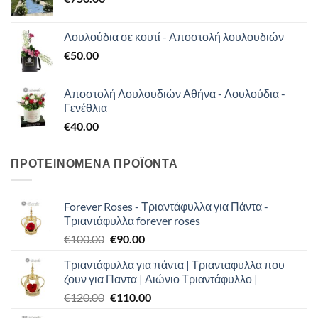
Λουλούδια σε κουτί - Αποστολή λουλουδιών
€
50.00
Αποστολή Λουλουδιών Αθήνα - Λουλούδια -
‎Γενέθλια
€
40.00
ΠΡΟΤΕΙΝΟΜΕΝΑ ΠΡΟΪΟΝΤΑ
Forever Roses - Τριαντάφυλλα για Πάντα -
Τριαντάφυλλα forever roses
Original
Η
€
100.00
€
90.00
price
τρέχουσα
Τριαντάφυλλα για πάντα | Τριανταφυλλα που
was:
τιμή
ζουν για Παντα | Αιώνιο Τριαντάφυλλο |
€100.00.
είναι:
Original
Η
€
120.00
€
110.00
€90.00.
price
τρέχουσα