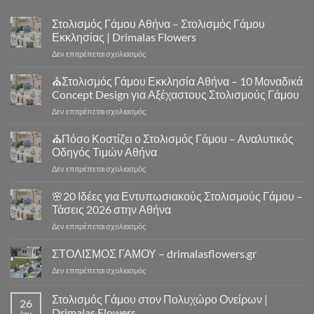
Στολισμός Γάμου Αθήνα – Στολισμός Γάμου
Εκκλησίας | Drimalas Flowers
στο
Δεν επιτρέπεται σχολιασμός
Στολισμός
Γάμου
⛪Στολισμός Γάμου Εκκλησία Αθήνα – 10 Μοναδικά
Αθήνα
Concept Design για Αξέχαστους Στολισμούς Γάμου
–
στο
Δεν επιτρέπεται σχολιασμός
Στολισμός
⛪
Γάμου
Στολισμός
⛪Πόσο Κοστίζει ο Στολισμός Γάμου – Αναλυτικός
Εκκλησίας
Γάμου
|
Οδηγός Τιμών Αθήνα
Εκκλησία
Drimalas
στο
Δεν επιτρέπεται σχολιασμός
Αθήνα
Flowers
⛪
–
Πόσο
🌸20 Ιδέες για Εντυπωσιακούς Στολισμούς Γάμου –
10
Κοστίζει
Μοναδικά
Τάσεις 2026 στην Αθήνα
ο
Concept
στο
Δεν επιτρέπεται σχολιασμός
Στολισμός
Design
🌸
Γάμου
για
20
ΣΤΟΛΙΣΜΟΣ ΓΑΜΟΥ – drimalasflowers.gr
–
Αξέχαστους
Ιδέες
Αναλυτικός
Στολισμούς
στο
Δεν επιτρέπεται σχολιασμός
για
Οδηγός
Γάμου
ΣΤΟΛΙΣΜΟΣ
Εντυπωσιακούς
Τιμών
ΓΑΜΟΥ
Στολισμός Γάμου στον Πολυχώρο Ονείρων |
Στολισμούς
Αθήνα
26
–
Γάμου
Drimalas Flowers
Ιαν