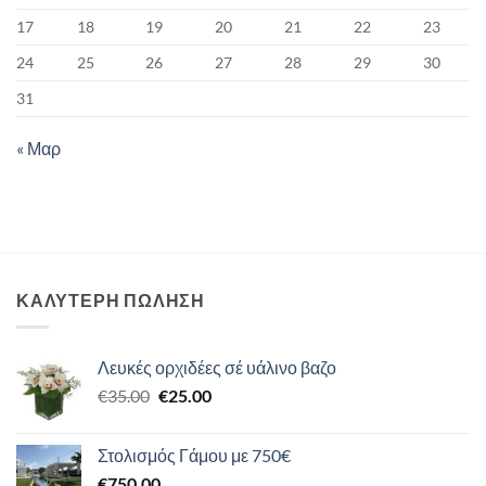
17
18
19
20
21
22
23
24
25
26
27
28
29
30
31
« Μαρ
ΚΑΛΥΤΕΡΗ ΠΩΛΗΣΗ
Λευκές ορχιδέες σέ υάλινο βαζο
Original
Η
€
35.00
€
25.00
price
τρέχουσα
was:
τιμή
Στολισμός Γάμου με 750€
€35.00.
είναι:
€
750.00
€25.00.