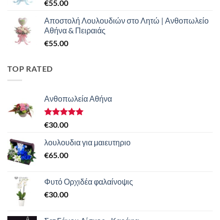
€
55.00
Αποστολή Λουλουδιών στο Λητώ | Ανθοπωλείο
Αθήνα & Πειραιάς
€
55.00
TOP RATED
Ανθοπωλεία Αθήνα
Βαθμολογήθηκε
€
30.00
με
5.00
από 5
λουλουδια για μαιευτηριο
€
65.00
Φυτό Ορχιδέα φαλαίνοψις
€
30.00