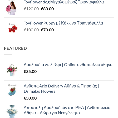
Toyflower dog Μεγάλο μέ ρόζ Τριαντάφυλλα
was:
τιμή
Original
Η
€
120.00
€120.00.
€
80.00
είναι:
price
τρέχουσα
€110.00.
was:
τιμή
ToyFlower Puppy μέ Κόκκινα Τριαντάφυλλα
€120.00.
είναι:
Original
Η
€
100.00
€
70.00
€80.00.
price
τρέχουσα
was:
τιμή
€100.00.
είναι:
FEATURED
€70.00.
Λουλουδια ντελιβερι | Online ανθοπωλειο αθηνα
€
35.00
Ανθοπωλείο Delivery Αθήνα & Πειραιάς |
Drimalas Flowers
€
50.00
Αποστολή Λουλουδιών στο ΡΕΑ | Ανθοπωλείο
Αθήνα – Δώρα για Νεογέννητο