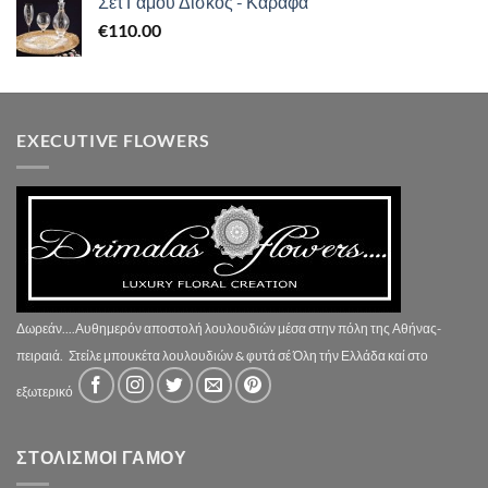
Σετ Γάμου Δίσκος - Καράφα
€
110.00
EXECUTIVE FLOWERS
Δωρεάν....Αυθημερόν αποστολή λουλουδιών μέσα στην πόλη της Αθήνας-
πειραιά.
Στείλε μπουκέτα λουλουδιών & φυτά σέ Όλη τήν Ελλάδα καί στο
εξωτερικό
ΣΤΟΛΙΣΜΟΙ ΓΑΜΟΥ