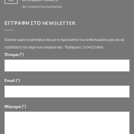
drimalasflowers.gr
–
στο
Δεν επιτρέπεται σχολιασμός
Τάσεις
Στολισμός
2026
Γάμου
στην
στον
ΕΓΓΡΑΦΉ ΣΤΟ NEWSLETTER
Αθήνα
Πολυχώρο
Ονείρων
|
Κλείστε τώρα το ραντεβού σας με το προσωπικό του ανθοπωλείου μας για να
Drimalas
Flowers
σχεδιάσετε τον γάμο των ονείρων σας -Τηλέφωνο: 2104121400.
Όνομα (*)
Email (*)
Μήνυμα (*)