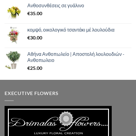
από 5
Ανθοσυνθέσεις σε γυάλινο
€
35.00
κομψό, οικολογικό τσαντάκι μέ λουλούδια
€
30.00
Αθήνα Ανθοπωλείο | Αποστολή λουλουδιών -
Ανθοπωλειο
€
25.00
EXECUTIVE FLOWERS