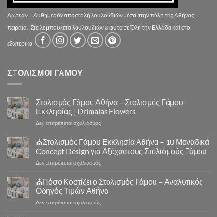
Δωρεάν....Αυθημερόν αποστολή λουλουδιών μέσα στην πόλη της Αθήνας-
πειραιά.
Στείλε μπουκέτα λουλουδιών & φυτά σέ Όλη τήν Ελλάδα καί στο
εξωτερικό
ΣΤΟΛΙΣΜΟΙ ΓΑΜΟΥ
Στολισμός Γάμου Αθήνα – Στολισμός Γάμου
Εκκλησίας | Drimalas Flowers
στο
Δεν επιτρέπεται σχολιασμός
Στολισμός
Γάμου
⛪Στολισμός Γάμου Εκκλησία Αθήνα – 10 Μοναδικά
Αθήνα
Concept Design για Αξέχαστους Στολισμούς Γάμου
–
στο
Δεν επιτρέπεται σχολιασμός
Στολισμός
⛪
Γάμου
Στολισμός
⛪Πόσο Κοστίζει ο Στολισμός Γάμου – Αναλυτικός
Εκκλησίας
Γάμου
|
Οδηγός Τιμών Αθήνα
Εκκλησία
Drimalas
στο
Δεν επιτρέπεται σχολιασμός
Αθήνα
Flowers
⛪
–