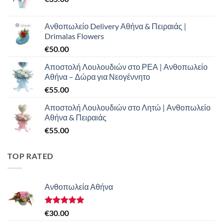
Ανθοπωλείο Delivery Αθήνα & Πειραιάς |
Drimalas Flowers
€
50.00
Αποστολή Λουλουδιών στο ΡΕΑ | Ανθοπωλείο
Αθήνα – Δώρα για Νεογέννητο
€
55.00
Αποστολή Λουλουδιών στο Λητώ | Ανθοπωλείο
Αθήνα & Πειραιάς
€
55.00
TOP RATED
Ανθοπωλεία Αθήνα
Βαθμολογήθηκε
€
30.00
με
5.00