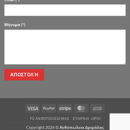
Μήνυμα (*)
Visa
PayPal
Stripe
MasterCard
Cash
On
ΤΌ ΑΝΘΟΠΩΛΕΊΟ ΜΑΣ
ΕΤΑΙΡΕΊΑ -ΟΡΟΙ
Delivery
Copyright 2026 ©
Ανθοπωλεια Δριμάλας