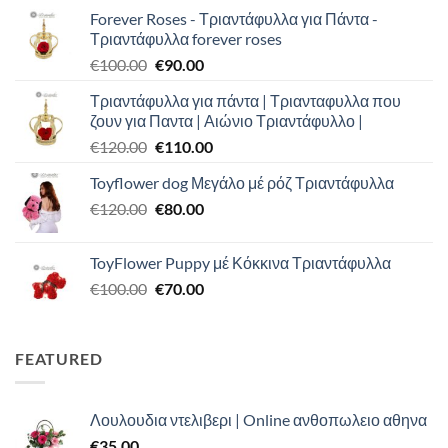
Forever Roses - Τριαντάφυλλα για Πάντα -
Τριαντάφυλλα forever roses
Original
Η
€
100.00
€
90.00
price
τρέχουσα
Τριαντάφυλλα για πάντα | Τριανταφυλλα που
was:
τιμή
ζουν για Παντα | Αιώνιο Τριαντάφυλλο |
€100.00.
είναι:
Original
Η
€
120.00
€
110.00
€90.00.
price
τρέχουσα
Toyflower dog Μεγάλο μέ ρόζ Τριαντάφυλλα
was:
τιμή
Original
Η
€
120.00
€120.00.
€
80.00
είναι:
price
τρέχουσα
€110.00.
was:
τιμή
ToyFlower Puppy μέ Κόκκινα Τριαντάφυλλα
€120.00.
είναι:
Original
Η
€
100.00
€
70.00
€80.00.
price
τρέχουσα
was:
τιμή
€100.00.
είναι:
FEATURED
€70.00.
Λουλουδια ντελιβερι | Online ανθοπωλειο αθηνα
€
35.00