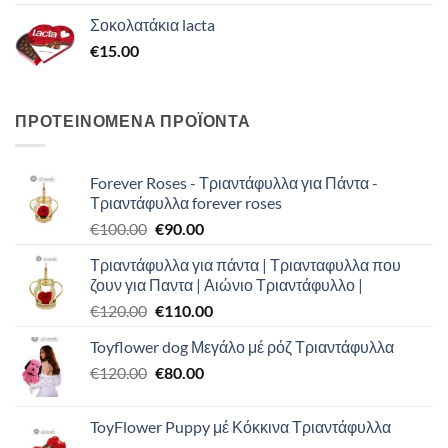
Σοκολατάκια lacta
€
15.00
ΠΡΟΤΕΙΝΟΜΕΝΑ ΠΡΟΪΟΝΤΑ
Forever Roses - Τριαντάφυλλα για Πάντα -
Τριαντάφυλλα forever roses
Original
Η
€
100.00
€
90.00
price
τρέχουσα
Τριαντάφυλλα για πάντα | Τριανταφυλλα που
was:
τιμή
ζουν για Παντα | Αιώνιο Τριαντάφυλλο |
€100.00.
είναι:
Original
Η
€
120.00
€
110.00
€90.00.
price
τρέχουσα
Toyflower dog Μεγάλο μέ ρόζ Τριαντάφυλλα
was:
τιμή
Original
Η
€
120.00
€120.00.
€
80.00
είναι:
price
τρέχουσα
€110.00.
was:
τιμή
ToyFlower Puppy μέ Κόκκινα Τριαντάφυλλα
€120.00.
είναι: