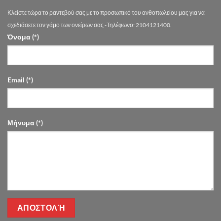
|
Κλείστε τώρα το ραντεβού σας με το προσωπικό του ανθοπωλείου μας για να
Drimalas
Flowers
σχεδιάσετε τον γάμο των ονείρων σας -Τηλέφωνο: 2104121400.
Όνομα (*)
Email (*)
Μήνυμα (*)