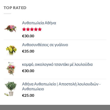
TOP RATED
Ανθοπωλεία Αθήνα
Βαθμολογήθηκε
€
30.00
με
5.00
από 5
Ανθοσυνθέσεις σε γυάλινο
€
35.00
κομψό, οικολογικό τσαντάκι μέ λουλούδια
€
30.00
Αθήνα Ανθοπωλείο | Αποστολή λουλουδιών -
Ανθοπωλειο
€
25.00