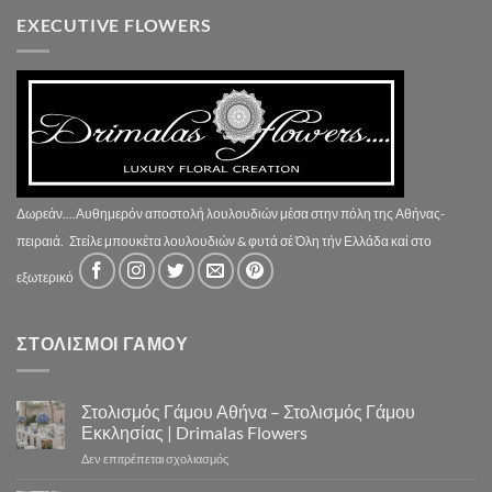
EXECUTIVE FLOWERS
Δωρεάν....Αυθημερόν αποστολή λουλουδιών μέσα στην πόλη της Αθήνας-
πειραιά.
Στείλε μπουκέτα λουλουδιών & φυτά σέ Όλη τήν Ελλάδα καί στο
εξωτερικό
ΣΤΟΛΙΣΜΟΙ ΓΑΜΟΥ
Στολισμός Γάμου Αθήνα – Στολισμός Γάμου
Εκκλησίας | Drimalas Flowers
στο
Δεν επιτρέπεται σχολιασμός
Στολισμός