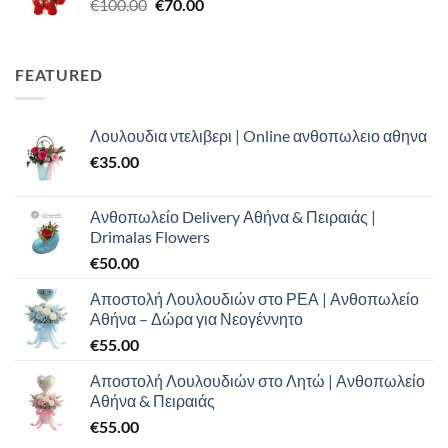
Original
Η
€
100.00
€
70.00
€80.00.
price
τρέχουσα
was:
τιμή
€100.00.
είναι:
FEATURED
€70.00.
Λουλουδια ντελιβερι | Online ανθοπωλειο αθηνα
€
35.00
Ανθοπωλείο Delivery Αθήνα & Πειραιάς |
Drimalas Flowers
€
50.00
Αποστολή Λουλουδιών στο ΡΕΑ | Ανθοπωλείο
Αθήνα – Δώρα για Νεογέννητο
€
55.00
Αποστολή Λουλουδιών στο Λητώ | Ανθοπωλείο
Αθήνα & Πειραιάς
€
55.00