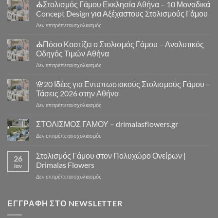
Γάμου
⛪Στολισμός Γάμου Εκκλησία Αθήνα – 10 Μοναδικά
Αθήνα
Concept Design για Αξέχαστους Στολισμούς Γάμου
–
στο
Δεν επιτρέπεται σχολιασμός
Στολισμός
⛪
Γάμου
Στολισμός
⛪Πόσο Κοστίζει ο Στολισμός Γάμου – Αναλυτικός
Εκκλησίας
Γάμου
|
Οδηγός Τιμών Αθήνα
Εκκλησία
Drimalas
στο
Δεν επιτρέπεται σχολιασμός
Αθήνα
Flowers
⛪
–
Πόσο
🌸20 Ιδέες για Εντυπωσιακούς Στολισμούς Γάμου –
10
Κοστίζει
Μοναδικά
Τάσεις 2026 στην Αθήνα
ο
Concept
στο
Δεν επιτρέπεται σχολιασμός
Στολισμός
Design
🌸
Γάμου
για
20
ΣΤΟΛΙΣΜΟΣ ΓΑΜΟΥ – drimalasflowers.gr
–
Αξέχαστους
Ιδέες
Αναλυτικός
Στολισμούς
στο
Δεν επιτρέπεται σχολιασμός
για
Οδηγός
Γάμου
ΣΤΟΛΙΣΜΟΣ
Εντυπωσιακούς
Τιμών
ΓΑΜΟΥ
Στολισμός Γάμου στον Πολυχώρο Ονείρων |
Στολισμούς
Αθήνα
26
–
Γάμου
Drimalas Flowers
Ιαν
drimalasflowers.gr
–
στο
Δεν επιτρέπεται σχολιασμός
Τάσεις
Στολισμός
2026
Γάμου
στην
στον
ΕΓΓΡΑΦΉ ΣΤΟ NEWSLETTER
Αθήνα
Πολυχώρο
Ονείρων