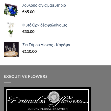
από 5
λουλουδια για μαιευτηριο
€
65.00
Φυτό Ορχιδέα φαλαίνοψις
€
30.00
Σετ Γάμου Δίσκος - Καράφα
€
110.00
EXECUTIVE FLOWERS