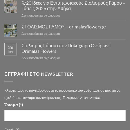
Πόσο
🌸20 Ιδέες για Εντυπωσιακούς Στολισμούς Γάμου –
10
Κοστίζει
Μοναδικά
Τάσεις 2026 στην Αθήνα
ο
Concept
στο
Δεν επιτρέπεται σχολιασμός
Στολισμός
Design
🌸
Γάμου
για
20
ΣΤΟΛΙΣΜΟΣ ΓΑΜΟΥ – drimalasflowers.gr
–
Αξέχαστους
Ιδέες
Αναλυτικός
Στολισμούς
στο
Δεν επιτρέπεται σχολιασμός
για
Οδηγός
Γάμου
ΣΤΟΛΙΣΜΟΣ
Εντυπωσιακούς
Τιμών
ΓΑΜΟΥ
Στολισμός Γάμου στον Πολυχώρο Ονείρων |
Στολισμούς
Αθήνα
26
–
Γάμου
Drimalas Flowers
Ιαν
drimalasflowers.gr
–
στο
Δεν επιτρέπεται σχολιασμός
Τάσεις
Στολισμός
2026
Γάμου
στην
στον
ΕΓΓΡΑΦΉ ΣΤΟ NEWSLETTER
Αθήνα
Πολυχώρο
Ονείρων
|
Κλείστε τώρα το ραντεβού σας με το προσωπικό του ανθοπωλείου μας για να
Drimalas
Flowers
σχεδιάσετε τον γάμο των ονείρων σας -Τηλέφωνο: 2104121400.
Όνομα (*)
Email (*)