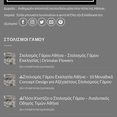
Δωρεάν....Αυθημερόν αποστολή λουλουδιών μέσα στην πόλη της Αθήνας-
πειραιά.
Στείλε μπουκέτα λουλουδιών & φυτά σέ Όλη τήν Ελλάδα καί στο
εξωτερικό
ΣΤΟΛΙΣΜΟΙ ΓΑΜΟΥ
Στολισμός Γάμου Αθήνα – Στολισμός Γάμου
Εκκλησίας | Drimalas Flowers
στο
Δεν επιτρέπεται σχολιασμός
Στολισμός
Γάμου
⛪Στολισμός Γάμου Εκκλησία Αθήνα – 10 Μοναδικά
Αθήνα
Concept Design για Αξέχαστους Στολισμούς Γάμου
–
στο
Δεν επιτρέπεται σχολιασμός
Στολισμός
⛪
Γάμου
Στολισμός
⛪Πόσο Κοστίζει ο Στολισμός Γάμου – Αναλυτικός
Εκκλησίας
Γάμου
|
Οδηγός Τιμών Αθήνα
Εκκλησία
Drimalas
στο
Δεν επιτρέπεται σχολιασμός
Αθήνα
Flowers
⛪
–