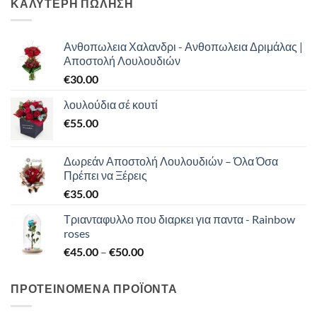
ΚΑΛΥΤΕΡΗ ΠΩΛΗΣΗ
Ανθοπωλεια Χαλανδρι - Ανθοπωλεια Δριμάλας |
Αποστολή Λουλουδιών
€
30.00
λουλούδια σέ κουτί
€
55.00
Δωρεάν Αποστολή Λουλουδιών – Όλα Όσα
Πρέπει να Ξέρεις
€
35.00
Τριανταφυλλο που διαρκει για παντα - Rainbow
roses
Price
€
45.00
–
€
50.00
range:
€45.00
ΠΡΟΤΕΙΝΟΜΕΝΑ ΠΡΟΪΟΝΤΑ
through
€50.00