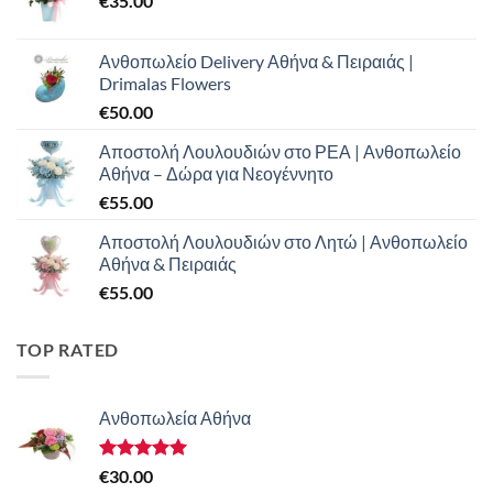
€
35.00
Ανθοπωλείο Delivery Αθήνα & Πειραιάς |
Drimalas Flowers
€
50.00
Αποστολή Λουλουδιών στο ΡΕΑ | Ανθοπωλείο
Αθήνα – Δώρα για Νεογέννητο
€
55.00
Αποστολή Λουλουδιών στο Λητώ | Ανθοπωλείο
Αθήνα & Πειραιάς
€
55.00
TOP RATED
Ανθοπωλεία Αθήνα
Βαθμολογήθηκε
€
30.00
με
5.00