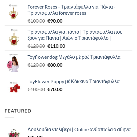
Forever Roses - Τριαντάφυλλα για Πάντα -
Τριαντάφυλλα forever roses
Original
Η
€
100.00
€
90.00
price
τρέχουσα
Τριαντάφυλλα για πάντα | Τριανταφυλλα που
was:
τιμή
ζουν για Παντα | Αιώνιο Τριαντάφυλλο |
€100.00.
είναι:
Original
Η
€
120.00
€
110.00
€90.00.
price
τρέχουσα
Toyflower dog Μεγάλο μέ ρόζ Τριαντάφυλλα
was:
τιμή
Original
Η
€
120.00
€120.00.
€
80.00
είναι:
price
τρέχουσα
€110.00.
was:
τιμή
ToyFlower Puppy μέ Κόκκινα Τριαντάφυλλα
€120.00.
είναι:
Original
Η
€
100.00
€
70.00
€80.00.
price
τρέχουσα
was:
τιμή
€100.00.
είναι:
FEATURED
€70.00.
Λουλουδια ντελιβερι | Online ανθοπωλειο αθηνα