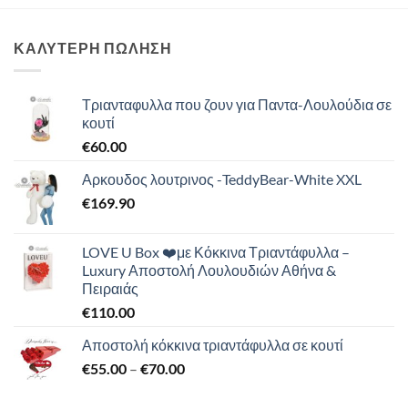
ΚΑΛΥΤΕΡΗ ΠΩΛΗΣΗ
Τριανταφυλλα που ζουν για Παντα-Λουλούδια σε
κουτί
€
60.00
Αρκουδος λουτρινος -TeddyBear-White XXL
€
169.90
LOVE U Box ❤️με Κόκκινα Τριαντάφυλλα –
Luxury Αποστολή Λουλουδιών Αθήνα &
Πειραιάς
€
110.00
Αποστολή κόκκινα τριαντάφυλλα σε κουτί
Price
€
55.00
–
€
70.00
range:
€55.00