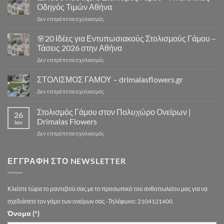
Γάμου
|
Οδηγός Τιμών Αθήνα
Εκκλησία
Drimalas
στο
Δεν επιτρέπεται σχολιασμός
Αθήνα
Flowers
⛪
–
Πόσο
🌸20 Ιδέες για Εντυπωσιακούς Στολισμούς Γάμου –
10
Κοστίζει
Μοναδικά
Τάσεις 2026 στην Αθήνα
ο
Concept
στο
Δεν επιτρέπεται σχολιασμός
Στολισμός
Design
🌸
Γάμου
για
20
ΣΤΟΛΙΣΜΟΣ ΓΑΜΟΥ – drimalasflowers.gr
–
Αξέχαστους
Ιδέες
Αναλυτικός
Στολισμούς
στο
Δεν επιτρέπεται σχολιασμός
για
Οδηγός
Γάμου
ΣΤΟΛΙΣΜΟΣ
Εντυπωσιακούς
Τιμών
ΓΑΜΟΥ
Στολισμός Γάμου στον Πολυχώρο Ονείρων |
Στολισμούς
Αθήνα
26
–
Γάμου
Drimalas Flowers
Ιαν
drimalasflowers.gr
–
στο
Δεν επιτρέπεται σχολιασμός
Τάσεις
Στολισμός
2026
Γάμου
στην
στον
ΕΓΓΡΑΦΉ ΣΤΟ NEWSLETTER
Αθήνα
Πολυχώρο
Ονείρων
|
Κλείστε τώρα το ραντεβού σας με το προσωπικό του ανθοπωλείου μας για να
Drimalas
Flowers
σχεδιάσετε τον γάμο των ονείρων σας -Τηλέφωνο: 2104121400.
Όνομα (*)