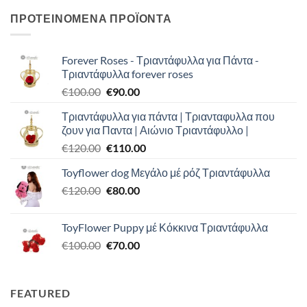
through
ΠΡΟΤΕΙΝΟΜΕΝΑ ΠΡΟΪΟΝΤΑ
€70.00
Forever Roses - Τριαντάφυλλα για Πάντα -
Τριαντάφυλλα forever roses
Original
Η
€
100.00
€
90.00
price
τρέχουσα
Τριαντάφυλλα για πάντα | Τριανταφυλλα που
was:
τιμή
ζουν για Παντα | Αιώνιο Τριαντάφυλλο |
€100.00.
είναι:
Original
Η
€
120.00
€
110.00
€90.00.
price
τρέχουσα
Toyflower dog Μεγάλο μέ ρόζ Τριαντάφυλλα
was:
τιμή
Original
Η
€
120.00
€120.00.
€
80.00
είναι:
price
τρέχουσα
€110.00.
was:
τιμή
ToyFlower Puppy μέ Κόκκινα Τριαντάφυλλα
€120.00.
είναι:
Original
Η
€
100.00
€
70.00
€80.00.
price
τρέχουσα
was:
τιμή
€100.00.
είναι:
FEATURED
€70.00.