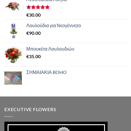
Βαθμολογήθηκε
€
30.00
με
5.00
από 5
Λουλούδια για Νεογέννητο
€
90.00
Μπουκέτα Λουλουδιών
€
35.00
ΣΗΜΑΙΑΚΙΑ BOHO
EXECUTIVE FLOWERS