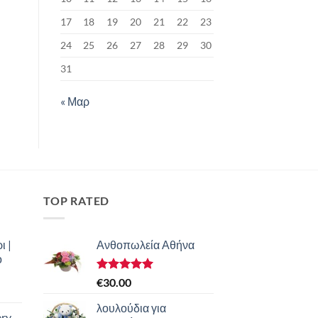
17
18
19
20
21
22
23
24
25
26
27
28
29
30
31
« Μαρ
TOP RATED
ι |
Ανθοπωλεία Αθήνα
ο
Βαθμολογήθηκε
€
30.00
με
5.00
από 5
λουλούδια για
ery