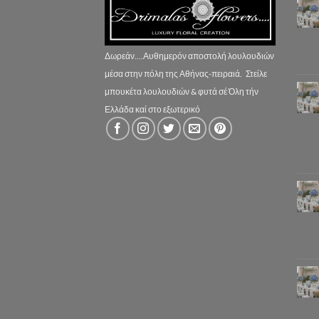
Δωρεάν....Αυθημερόν αποστολή λουλουδιών
μέσα στην πόλη της Αθήνας-πειραιά.
Στείλε
μπουκέτα λουλουδιών & φυτά σέ Όλη τήν
Ελλάδα καί στο εξωτερικό