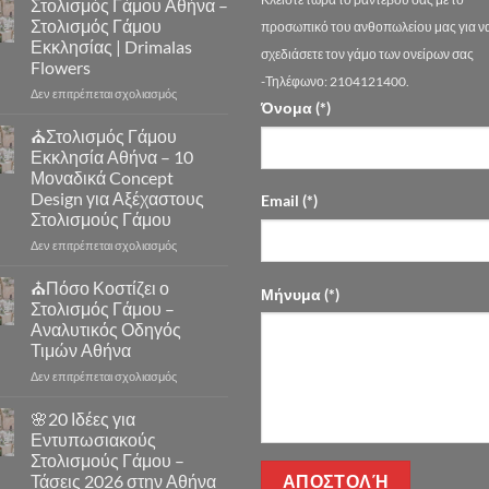
Στολισμός Γάμου Αθήνα –
Στολισμός Γάμου
προσωπικό του ανθοπωλείου μας για ν
Εκκλησίας | Drimalas
σχεδιάσετε τον γάμο των ονείρων σας
Flowers
-Τηλέφωνο: 2104121400.
στο
Δεν επιτρέπεται σχολιασμός
Όνομα (*)
Στολισμός
Γάμου
⛪Στολισμός Γάμου
Αθήνα
Εκκλησία Αθήνα – 10
–
Μοναδικά Concept
Στολισμός
Design για Αξέχαστους
Email (*)
Γάμου
Στολισμούς Γάμου
Εκκλησίας
|
στο
Δεν επιτρέπεται σχολιασμός
Drimalas
⛪
Flowers
Στολισμός
⛪Πόσο Κοστίζει ο
Μήνυμα (*)
Γάμου
Στολισμός Γάμου –
Εκκλησία
Αναλυτικός Οδηγός
Αθήνα
Τιμών Αθήνα
–
10
στο
Δεν επιτρέπεται σχολιασμός
Μοναδικά
⛪
Concept
Πόσο
🌸20 Ιδέες για
Design
Κοστίζει
Εντυπωσιακούς
για
ο
Στολισμούς Γάμου –
Αξέχαστους
Στολισμός
Τάσεις 2026 στην Αθήνα
Στολισμούς
Γάμου