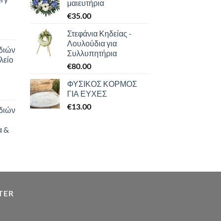
μαιευτήρια
€
35.00
Στεφάνια Κηδείας -
Λουλούδια για
διών
Συλλυπητήρια
λείο
€
80.00
ΦΥΣΙΚΟΣ ΚΟΡΜΟΣ
ΓΙΑ ΕΥΧΕΣ
€
13.00
διών
α &
TER