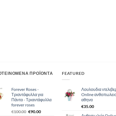
ΟΤΕΙΝΟΜΕΝΑ ΠΡΟΪΟΝΤΑ
FEATURED
Forever Roses -
Λουλουδια ντελιβερ
Τριαντάφυλλα για
Online ανθοπωλει
Πάντα - Τριαντάφυλλα
αθηνα
forever roses
€
35.00
Original
Η
€
100.00
€
90.00
Ανθοπωλείο Deliv