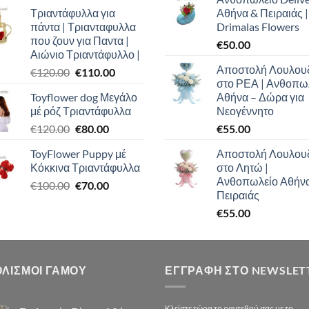
price
τρέχουσα
Τριαντάφυλλα για
Αθήνα & Πειραιάς |
was:
τιμή
πάντα | Τριανταφυλλα
Drimalas Flowers
€100.00.
είναι:
που ζουν για Παντα |
€
50.00
€90.00.
Αιώνιο Τριαντάφυλλο |
Αποστολή Λουλου
Original
Η
€
120.00
€
110.00
στο ΡΕΑ | Ανθοπω
price
τρέχουσα
Toyflower dog Μεγάλο
Αθήνα – Δώρα για
was:
τιμή
μέ ρόζ Τριαντάφυλλα
Νεογέννητο
€120.00.
είναι:
Original
Η
€
120.00
€
80.00
€
55.00
€110.00.
price
τρέχουσα
ToyFlower Puppy μέ
Αποστολή Λουλου
was:
τιμή
Κόκκινα Τριαντάφυλλα
στο Λητώ |
€120.00.
είναι:
Ανθοπωλείο Αθήν
Original
Η
€
100.00
€
70.00
€80.00.
Πειραιάς
price
τρέχουσα
€
55.00
was:
τιμή
€100.00.
είναι:
€70.00.
ΟΛΙΣΜΟΙ ΓΑΜΟΥ
ΕΓΓΡΑΦΉ ΣΤΟ NEWSLET
Κλείστε τώρα το ραντεβού σας με το