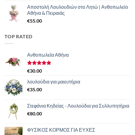
Αποστολή Λουλουδιών στο Λητώ | Ανθοπωλείο
Αθήνα & Πειραιάς
€
55.00
TOP RATED
Ανθοπωλεία Αθήνα
Βαθμολογήθηκε
€
30.00
με
5.00
από 5
λουλούδια για μαιευτήρια
€
35.00
Στεφάνια Κηδείας - Λουλούδια για Συλλυπητήρια
€
80.00
ΦΥΣΙΚΟΣ ΚΟΡΜΟΣ ΓΙΑ ΕΥΧΕΣ