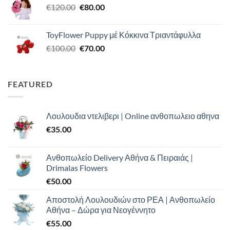
Original
Η
€
120.00
€120.00.
€
80.00
είναι:
price
τρέχουσα
€110.00.
was:
τιμή
ToyFlower Puppy μέ Κόκκινα Τριαντάφυλλα
€120.00.
είναι:
Original
Η
€
100.00
€
70.00
€80.00.
price
τρέχουσα
was:
τιμή
€100.00.
είναι:
FEATURED
€70.00.
Λουλουδια ντελιβερι | Online ανθοπωλειο αθηνα
€
35.00
Ανθοπωλείο Delivery Αθήνα & Πειραιάς |
Drimalas Flowers
€
50.00
Αποστολή Λουλουδιών στο ΡΕΑ | Ανθοπωλείο
Αθήνα – Δώρα για Νεογέννητο
€
55.00