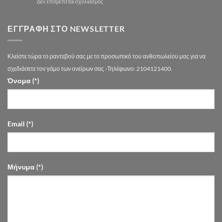
στο
Δεν επιτρέπεται σχολιασμός
Τάσεις
Στολισμός
2026
Γάμου
στην
στον
ΕΓΓΡΑΦΉ ΣΤΟ NEWSLETTER
Αθήνα
Πολυχώρο
Ονείρων
|
Κλείστε τώρα το ραντεβού σας με το προσωπικό του ανθοπωλείου μας για να
Drimalas
Flowers
σχεδιάσετε τον γάμο των ονείρων σας -Τηλέφωνο: 2104121400.
Όνομα (*)
Email (*)
Μήνυμα (*)