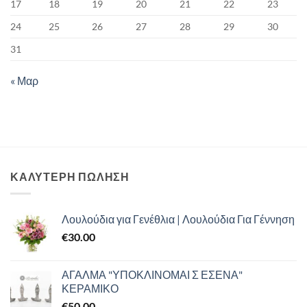
17
18
19
20
21
22
23
24
25
26
27
28
29
30
31
« Μαρ
ΚΑΛΥΤΕΡΗ ΠΩΛΗΣΗ
Λουλούδια για Γενέθλια | Λουλούδια Για Γέννηση
€
30.00
ΑΓΑΛΜΑ "ΥΠΟΚΛΙΝΟΜΑΙ Σ ΕΣΕΝΑ"
ΚΕΡΑΜΙΚΟ
€
50.00