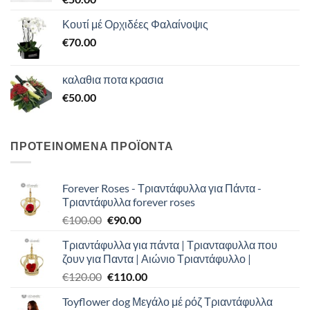
Κουτί μέ Ορχιδέες Φαλαίνοψις
€
70.00
καλαθια ποτα κρασια
€
50.00
ΠΡΟΤΕΙΝΟΜΕΝΑ ΠΡΟΪΟΝΤΑ
Forever Roses - Τριαντάφυλλα για Πάντα -
Τριαντάφυλλα forever roses
Original
Η
€
100.00
€
90.00
price
τρέχουσα
Τριαντάφυλλα για πάντα | Τριανταφυλλα που
was:
τιμή
ζουν για Παντα | Αιώνιο Τριαντάφυλλο |
€100.00.
είναι:
Original
Η
€
120.00
€
110.00
€90.00.
price
τρέχουσα
Toyflower dog Μεγάλο μέ ρόζ Τριαντάφυλλα
was:
τιμή