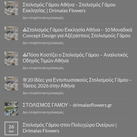
Στολισμός Γάμου Αθήνα – Στολισμός Γάμου
Εκκλησίας | Drimalas Flowers
στο
Δεν επιτρέπεται σχολιασμός
Στολισμός
Γάμου
⛪Στολισμός Γάμου Εκκλησία Αθήνα – 10 Μοναδικά
Αθήνα
Concept Design για Αξέχαστους Στολισμούς Γάμου
–
στο
Δεν επιτρέπεται σχολιασμός
Στολισμός
⛪
Γάμου
Στολισμός
⛪Πόσο Κοστίζει ο Στολισμός Γάμου – Αναλυτικός
Εκκλησίας
Γάμου
|
Οδηγός Τιμών Αθήνα
Εκκλησία
Drimalas
στο
Δεν επιτρέπεται σχολιασμός
Αθήνα
Flowers
⛪
–
Πόσο
🌸20 Ιδέες για Εντυπωσιακούς Στολισμούς Γάμου –
10
Κοστίζει
Μοναδικά
Τάσεις 2026 στην Αθήνα
ο
Concept
στο
Δεν επιτρέπεται σχολιασμός
Στολισμός
Design
🌸
Γάμου
για
20
ΣΤΟΛΙΣΜΟΣ ΓΑΜΟΥ – drimalasflowers.gr
–
Αξέχαστους
Ιδέες
Αναλυτικός
Στολισμούς
στο
Δεν επιτρέπεται σχολιασμός
για
Οδηγός
Γάμου
ΣΤΟΛΙΣΜΟΣ
Εντυπωσιακούς
Τιμών
ΓΑΜΟΥ
Στολισμός Γάμου στον Πολυχώρο Ονείρων |
Στολισμούς
Αθήνα
26
–
Γάμου
Drimalas Flowers
Ιαν
drimalasflowers.gr
–