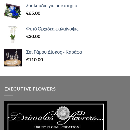
από 5
λουλουδια για μαιευτηριο
€
65.00
Φυτό Ορχιδέα φαλαίνοψις
€
30.00
Σετ Γάμου Δίσκος - Καράφα
€
110.00
EXECUTIVE FLOWERS