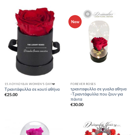
New
15.ΛΟΥΛΟΎΔΙΑ WOMEN'S DAY❤️
FOREVER ROSES
τριανταφυλλο σε γυαλα αθηνα
Τριαντάφυλλα σε κουτί αθήνα
-Τριαντάφυλλα που ζουν για
€
25.00
πάντα
€
30.00