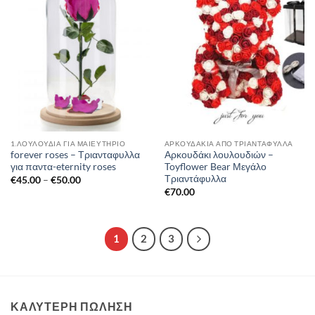
1.ΛΟΥΛΟΥΔΙΑ ΓΙΑ ΜΑΙΕΥΤΗΡΙΟ
AΡΚΟΥΔΆΚΙΑ ΑΠΌ ΤΡΙΑΝΤΆΦΥΛΛΑ
forever roses – Τριανταφυλλα
Αρκουδάκι λουλουδιών –
για παντα-eternity roses
Toyflower Bear Μεγάλο
Τριαντάφυλλα
Price
€
45.00
–
€
50.00
range:
€
70.00
€45.00
through
€50.00
1
2
3
ΚΑΛΥΤΕΡΗ ΠΩΛΗΣΗ