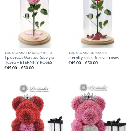
1.ΛΟΥΛΟΥΔΙΑ ΓΙΑ ΜΑΙΕΥΤΗΡΙΟ
1.ΛΟΥΛΟΎΔΙΑ ΣΈ ΥΆΛΙΝΑ
Τριανταφυλλα που ζουν για
eternity roses-forever roses
Παντα – ETERNITY ROSES
Price
€
45.00
–
€
50.00
range:
Price
€
45.00
–
€
50.00
€45.00
range:
through
€45.00
€50.00
through
€50.00