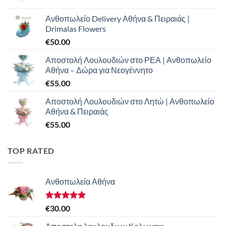
Ανθοπωλείο Delivery Αθήνα & Πειραιάς |
Drimalas Flowers
€
50.00
Αποστολή Λουλουδιών στο ΡΕΑ | Ανθοπωλείο
Αθήνα – Δώρα για Νεογέννητο
€
55.00
Αποστολή Λουλουδιών στο Λητώ | Ανθοπωλείο
Αθήνα & Πειραιάς
€
55.00
TOP RATED
Ανθοπωλεία Αθήνα
Βαθμολογήθηκε
€
30.00
με
5.00
από 5