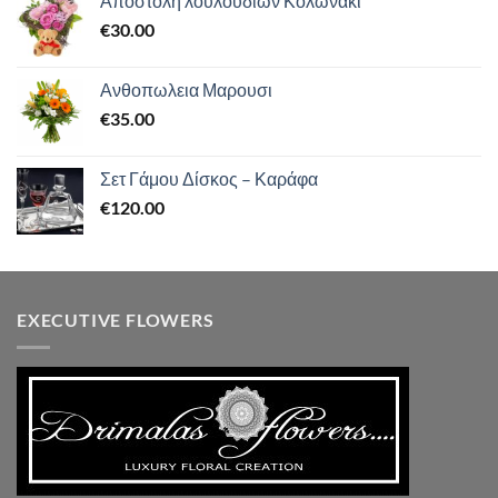
Αποστολη λουλουδιων Κολωνακι
€
30.00
Ανθοπωλεια Μαρουσι
€
35.00
Σετ Γάμου Δίσκος – Καράφα
€
120.00
EXECUTIVE FLOWERS