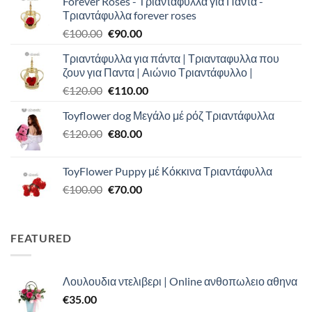
Forever Roses - Τριαντάφυλλα για Πάντα -
Τριαντάφυλλα forever roses
Original
Η
€
100.00
€
90.00
price
τρέχουσα
Τριαντάφυλλα για πάντα | Τριανταφυλλα που
was:
τιμή
ζουν για Παντα | Αιώνιο Τριαντάφυλλο |
€100.00.
είναι:
Original
Η
€
120.00
€
110.00
€90.00.
price
τρέχουσα
Toyflower dog Μεγάλο μέ ρόζ Τριαντάφυλλα
was:
τιμή
Original
Η
€
120.00
€120.00.
€
80.00
είναι:
price
τρέχουσα
€110.00.
was:
τιμή
ToyFlower Puppy μέ Κόκκινα Τριαντάφυλλα
€120.00.
είναι:
Original
Η
€
100.00
€
70.00
€80.00.
price
τρέχουσα
was:
τιμή
€100.00.
είναι:
FEATURED
€70.00.
Λουλουδια ντελιβερι | Online ανθοπωλειο αθηνα
€
35.00