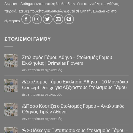
Δωρεάν....Αυθημερόν αποστολή λουλουδιών μέσα στην πόλη της Αθήνας-
πειραιά.
Στείλε μπουκέτα λουλουδιών & φυτά σέ Όλη τήν Ελλάδα καί στο
εξωτερικό
ΣΤΟΛΙΣΜΟΙ ΓΑΜΟΥ
Στολισμός Γάμου Αθήνα – Στολισμός Γάμου
Εκκλησίας | Drimalas Flowers
στο
Δεν επιτρέπεται σχολιασμός
Στολισμός
Γάμου
⛪Στολισμός Γάμου Εκκλησία Αθήνα – 10 Μοναδικά
Αθήνα
Concept Design για Αξέχαστους Στολισμούς Γάμου
–
στο
Δεν επιτρέπεται σχολιασμός
Στολισμός
⛪
Γάμου
Στολισμός
⛪Πόσο Κοστίζει ο Στολισμός Γάμου – Αναλυτικός
Εκκλησίας
Γάμου
|
Οδηγός Τιμών Αθήνα
Εκκλησία
Drimalas
στο
Δεν επιτρέπεται σχολιασμός
Αθήνα
Flowers
⛪
–
Πόσο
🌸20 Ιδέες για Εντυπωσιακούς Στολισμούς Γάμου –
10