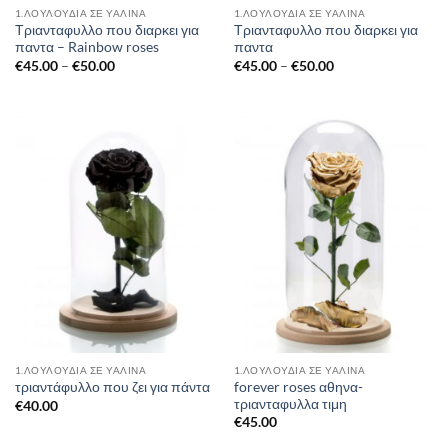
1.ΛΟΥΛΟΎΔΙΑ ΣΈ ΥΆΛΙΝΑ
1.ΛΟΥΛΟΎΔΙΑ ΣΈ ΥΆΛΙΝΑ
Τριανταφυλλο που διαρκει για
Τριανταφυλλο που διαρκει για
παντα – Rainbow roses
παντα
Price
Price
€
45.00
–
€
50.00
€
45.00
–
€
50.00
range:
range:
€45.00
€45.00
through
through
€50.00
€50.00
1.ΛΟΥΛΟΎΔΙΑ ΣΈ ΥΆΛΙΝΑ
1.ΛΟΥΛΟΎΔΙΑ ΣΈ ΥΆΛΙΝΑ
forever roses αθηνα-
τριαντάφυλλο που ζει για πάντα
τριανταφυλλα τιμη
€
40.00
€
45.00