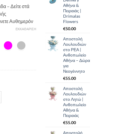
Αθήνα &
δα – Δείτε στά
Πειραιάς |
λής
Drimalas
ίνετε Αυθημερόν
Flowers
€
50.00
ΕΚΚΑΘΆΡΙΣΗ
Αποστολή
Λουλουδιών
στο ΡΕΑ |
Ανθοπωλείο
Αθήνα – Δώρα
για
Νεογέννητο
€
55.00
Αποστολή
Λουλουδιών
στο Λητώ |
Ανθοπωλείο
Αθήνα &
Πειραιάς
€
55.00
Αποστολή