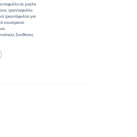
ιανταφυλλο σε γυαλα
πανα
,
τριανταφυλλο
κά τριαντάφυλλα για
ά εσωτερικού
κια
,
νιάτικες Συνθέσεις