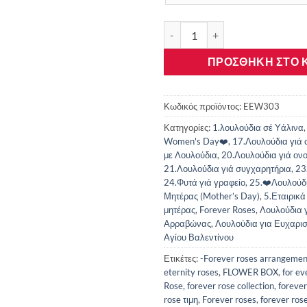
eternity roses-forever roses πο
ΠΡΟΣΘΉΚΗ ΣΤΟ 
Κωδικός προϊόντος:
EEW303
Κατηγορίες:
1.λουλούδια σέ Υάλινα
Women's Day❤️
,
17.Λουλούδια γιά
με Λουλούδια
,
20.Λουλούδια γιά ονο
21.Λουλούδια γιά συγχαρητήρια
,
23
24.Φυτά γιά γραφείο
,
25.❤️Λουλούδι
Μητέρας (Mother’s Day)
,
5.Εταιρικ
μητέρας
,
Forever Roses
,
Λουλούδια 
Αρραβώνας
,
Λουλούδια για Ευχαρι
Αγίου Βαλεντίνου
Ετικέτες:
-Forever roses arrangemen
eternity roses
,
FLOWER BOX
,
for ev
Rose
,
forever rose collection
,
foreve
rose τιμη
,
Forever roses
,
forever ros