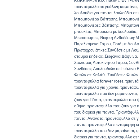
ΚΟΚΚΙΝΑ ΑΠΟΧΥΜΩΜΕΝΑ ΤΡΙΑ
τριαντάφυλλo σε γυάλινη καμπάνα
,
λουλουδια για παντα
,
λουλούδια σε 
Μπομπονιέρα Βάπτισης
,
Μπομπονιέ
Μπομπονιέρες Βάπτισης
,
Μπομπονι
μπουκέτα
,
Μπουκέτα μέ λουλούδια
,
Μωρότουρτες
,
Νυφική Ανθοδέσμη-Μ
Παρελκόμενα Γάμου
,
Ποτά με Λουλο
Πρωτοχρονιάτικες Συνθέσεις με Λου
σταυροι κηδειας
,
Στεφάνια Δάφνινα
,
Στολισμός Αυτοκινήτου Γάμου
,
Συνθ
Συνθέσεις Λουλουδιών σε Γυάλινα 
Φυτών σε Καλάθι
,
Συνθέσεις Φυτών
τριανταφυλλα forever roses
,
τριαντ
τριαντάφυλλα για χρονια
,
τριαντάφυ
τριανταφυλλα που δεν μαραίνονται
,
ζουν για Πάντα
,
τριανταφυλλα που ζ
αθήνα
,
τριανταφυλλα που ζουν για 
που διαρκει για παντα
,
Τριαντάφυλλ
πάντα. Αθάνατα
,
τριανταφυλλα σε γ
πάντα
,
τριανταφυλλο πενταμορφη κα
τριανταφυλλο που δεν μαραίνεται
,
τ
διαρκει για παντα
,
τριανταφυλλο σε