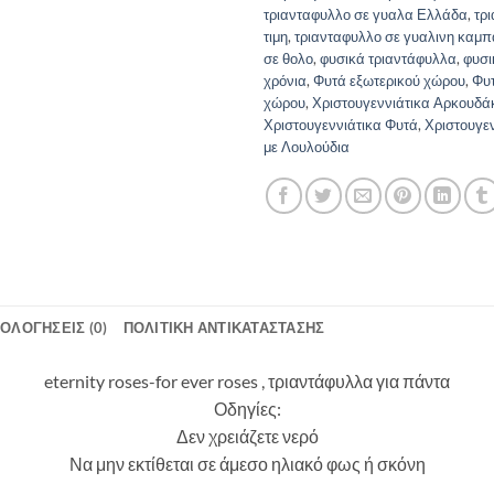
τριανταφυλλο σε γυαλα Ελλάδα
,
τρ
τιμη
,
τριανταφυλλο σε γυαλινη καμ
σε θολο
,
φυσικά τριαντάφυλλα
,
φυσι
χρόνια
,
Φυτά εξωτερικού χώρου
,
Φυτ
χώρου
,
Χριστουγεννιάτικα Αρκουδά
Χριστουγεννιάτικα Φυτά
,
Χριστουγεν
με Λουλούδια
ΙΟΛΟΓΉΣΕΙΣ (0)
ΠΟΛΙΤΙΚΗ ΑΝΤΙΚΑΤΑΣΤΑΣΗΣ
eternity roses-for ever roses , τριαντάφυλλα για πάντα
Οδηγίες:
Δεν χρειάζετε νερό
Να μην εκτίθεται σε άμεσο ηλιακό φως ή σκόνη