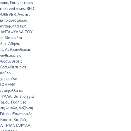
ονικη
,
Forever roses
reserved roses
,
RED
 FOREVER
,
Αγάπη
,
ια τριαντάφυλλα
,
ιανταφυλλα τιμη
,
ΙΑΝΤΑΦΥΛΛΑ ΠΟΥ
ες-Μπουκέτα
λείο Αθήνα
,
ις
,
Ανθοσυνθέσεις
υνθέσεις για
νθοσυνθέσεις
θοσυνθέσεις σε
παούλο
,
χυμωμένα
ΤΩΜΕΝΑ
αντάφυλλα σε
ΦΥΛΛΑ
,
Βάπτιση για
 Γάμου
,
Γυάλινες
σεις Φυτών
,
Δεξίωση
 Γάμου
,
Εσωτερικός
,
Κάκτοι
,
Καρδιές
Α ΤΡΙΑΝΤΑΦΥΛΛ
,