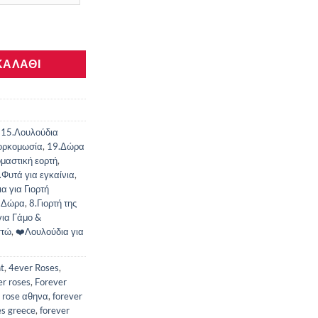
σότητα
ΚΑΛΆΘΙ
,
15.Λουλούδια
 ορκομωσία
,
19.Δώρα
μαστική εορτή
,
.Φυτά για εγκαίνια
,
α για Γιορτή
ά Δώρα
,
8.Γιορτή της
για Γάμο &
στώ
,
❤️Λουλούδια για
t
,
4ever Roses
,
er roses
,
Forever
r rose αθηνα
,
forever
es greece
,
forever