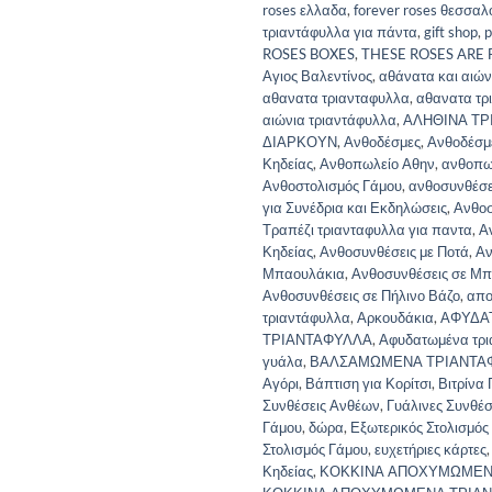
roses ελλαδα
,
forever roses θεσσαλ
τριαντάφυλλα για πάντα
,
gift shop
,
p
ROSES BOXES
,
THESE ROSES ARE
Αγιος Βαλεντίνος
,
αθάνατα και αιών
αθανατα τριανταφυλλα
,
αθανατα τρ
αιώνια τριαντάφυλλα
,
ΑΛΗΘΙΝΑ ΤΡ
ΔΙΑΡΚΟΥΝ
,
Ανθοδέσμες
,
Ανθοδέσμ
Κηδείας
,
Ανθοπωλείο Αθην
,
ανθοπω
Ανθοστολισμός Γάμου
,
ανθοσυνθέσε
για Συνέδρια και Εκδηλώσεις
,
Ανθοσ
Τραπέζι τριανταφυλλα για παντα
,
Α
Κηδείας
,
Ανθοσυνθέσεις με Ποτά
,
Αν
Μπαουλάκια
,
Ανθοσυνθέσεις σε Μ
Ανθοσυνθέσεις σε Πήλινο Βάζο
,
απο
τριαντάφυλλα
,
Αρκουδάκια
,
ΑΦΥΔΑ
ΤΡΙΑΝΤΑΦΥΛΛΑ
,
Αφυδατωμένα τρι
γυάλα
,
ΒΑΛΣΑΜΩΜΕΝΑ ΤΡΙΑΝΤΑ
Αγόρι
,
Βάπτιση για Κορίτσι
,
Βιτρίνα
Συνθέσεις Ανθέων
,
Γυάλινες Συνθέ
Γάμου
,
δώρα
,
Εξωτερικός Στολισμός
Στολισμός Γάμου
,
ευχετήριες κάρτες
Κηδείας
,
ΚΟΚΚΙΝΑ ΑΠΟΧΥΜΩΜΕΝ