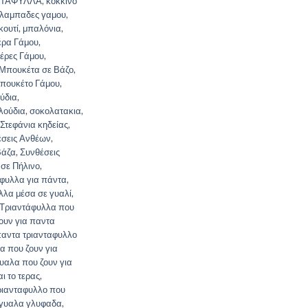
ΝΤΑΦΥΛΛΑ
,
κόκκινο
λαμπαδες γαμου
,
κουτί
,
μπαλόνια
,
ρα Γάμου
,
έρες Γάμου
,
Μπουκέτα σε Βάζο
,
πουκέτο Γάμου
,
ύδια
,
λούδια
,
σοκολατακια
,
Στεφάνια κηδείας
,
έσεις Ανθέων
,
Βάζα
,
Συνθέσεις
 σε Πήλινο
,
άφυλλα για πάντα
,
λλα μέσα σε γυαλί
,
Τριαντάφυλλα που
ουν για παντα
παντα τριανταφυλλο
α που ζουν για
υαλα που ζουν για
ι το τερας
,
ριανταφυλλο που
 γυαλα γλυφαδα
,