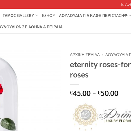
Τό Αν
ΓΆΜΟΣ GALLERY
ESHOP
ΛΟΥΛΟΥΔΙΑ ΓΙΑ ΚΑΘΕ ΠΕΡΙΣΤΑΣΗ🌹
ΥΛΟΥΔΙΏΝ ΣΕ ΑΘΉΝΑ & ΠΕΙΡΑΙΆ
ΑΡΧΙΚΉ ΣΕΛΊΔΑ
/
ΛΟΥΛΟΎΔΙΑ Γ
eternity roses-fo
roses
Pri
45.00
–
50.00
€
€
ran
€45
thr
€50