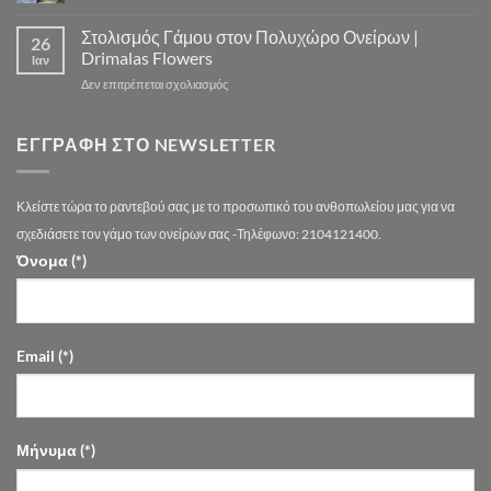
Γάμου
ΣΤΟΛΙΣΜΟΣ
Εντυπωσιακούς
Τιμών
ΓΑΜΟΥ
Στολισμός Γάμου στον Πολυχώρο Ονείρων |
Στολισμούς
Αθήνα
26
–
Γάμου
Drimalas Flowers
Ιαν
drimalasflowers.gr
–
στο
Δεν επιτρέπεται σχολιασμός
Τάσεις
Στολισμός
2026
Γάμου
στην
στον
ΕΓΓΡΑΦΉ ΣΤΟ NEWSLETTER
Αθήνα
Πολυχώρο
Ονείρων
|
Κλείστε τώρα το ραντεβού σας με το προσωπικό του ανθοπωλείου μας για να
Drimalas
Flowers
σχεδιάσετε τον γάμο των ονείρων σας -Τηλέφωνο: 2104121400.
Όνομα (*)
Email (*)
Μήνυμα (*)