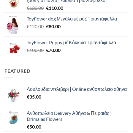
ζουν για Παντα | Αιώνιο Τριαντάφυλλο |
€100.00.
είναι:
Original
Η
€
120.00
€
110.00
€90.00.
price
τρέχουσα
Toyflower dog Μεγάλο μέ ρόζ Τριαντάφυλλα
was:
τιμή
Original
Η
€
120.00
€120.00.
€
80.00
είναι:
price
τρέχουσα
€110.00.
was:
τιμή
ToyFlower Puppy μέ Κόκκινα Τριαντάφυλλα
€120.00.
είναι:
Original
Η
€
100.00
€
70.00
€80.00.
price
τρέχουσα
was:
τιμή
€100.00.
είναι:
FEATURED
€70.00.
Λουλουδια ντελιβερι | Online ανθοπωλειο αθηνα
€
35.00
Ανθοπωλείο Delivery Αθήνα & Πειραιάς |
Drimalas Flowers
€
50.00