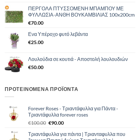
ΠΕΡΓΟΛΑ ΠΤΥΣΣΟΜΕΝΗ ΜΠΑΜΠΟΥ ΜΕ
ΦΥΛΛΩΣΙΑ-ΑΝΘΗ ΒΟYΚΑΜΒΙΛΙΑΣ 100x200cm
€
70.00
Ενα Υπέροχο φυτό λεβάντα
€
25.00
Λουλούδια σε κουτιά - Αποστολή λουλουδιών
€
50.00
ΠΡΟΤΕΙΝΟΜΕΝΑ ΠΡΟΪΟΝΤΑ
Forever Roses - Τριαντάφυλλα για Πάντα -
Τριαντάφυλλα forever roses
Original
Η
€
100.00
€
90.00
price
τρέχουσα
Τριαντάφυλλα για πάντα | Τριανταφυλλα που
was:
τιμή