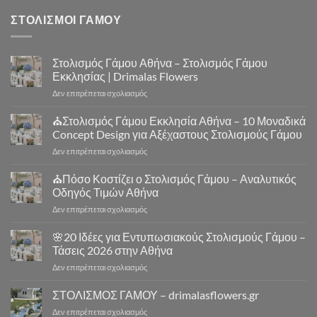
ΣΤΟΛΙΣΜΟΙ ΓΑΜΟΥ
Στολισμός Γάμου Αθήνα – Στολισμός Γάμου
Εκκλησίας | Drimalas Flowers
στο
Δεν επιτρέπεται σχολιασμός
Στολισμός
Γάμου
⛪Στολισμός Γάμου Εκκλησία Αθήνα – 10 Μοναδικά
Αθήνα
Concept Design για Αξέχαστους Στολισμούς Γάμου
–
στο
Δεν επιτρέπεται σχολιασμός
Στολισμός
⛪
Γάμου
Στολισμός
⛪Πόσο Κοστίζει ο Στολισμός Γάμου – Αναλυτικός
Εκκλησίας
Γάμου
|
Οδηγός Τιμών Αθήνα
Εκκλησία
Drimalas
στο
Δεν επιτρέπεται σχολιασμός
Αθήνα
Flowers
⛪
–
Πόσο
🌸20 Ιδέες για Εντυπωσιακούς Στολισμούς Γάμου –
10
Κοστίζει
Μοναδικά
Τάσεις 2026 στην Αθήνα
ο
Concept
στο
Δεν επιτρέπεται σχολιασμός
Στολισμός
Design
🌸
Γάμου
για
20
ΣΤΟΛΙΣΜΟΣ ΓΑΜΟΥ – drimalasflowers.gr
–
Αξέχαστους
Ιδέες
Αναλυτικός
Στολισμούς
στο
Δεν επιτρέπεται σχολιασμός
για
Οδηγός