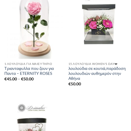
1.ΛΟΥΛΟΥΔΙΑ ΓΙΑ ΜΑΙΕΥΤΗΡΙΟ
15.ΛΟΥΛΟΎΔΙΑ WOMEN'S DAY❤️
Τριανταφυλλα που ζουν για
λουλούδια σε κουτιά,παράδοση
Παντα – ETERNITY ROSES
λουλουδιών αυθημερόν στην
Αθήνα
Price
€
45.00
–
€
50.00
range:
€
50.00
€45.00
through
€50.00