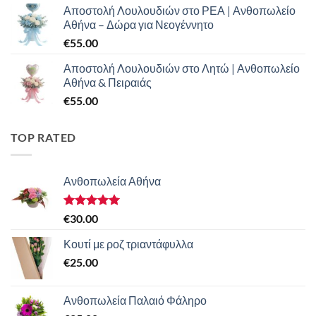
Αποστολή Λουλουδιών στο ΡΕΑ | Ανθοπωλείο
Αθήνα – Δώρα για Νεογέννητο
€
55.00
Αποστολή Λουλουδιών στο Λητώ | Ανθοπωλείο
Αθήνα & Πειραιάς
€
55.00
TOP RATED
Ανθοπωλεία Αθήνα
Βαθμολογήθηκε
€
30.00
με
5.00
από 5
Κουτί με ροζ τριαντάφυλλα
€
25.00
Ανθοπωλεία Παλαιό Φάληρο