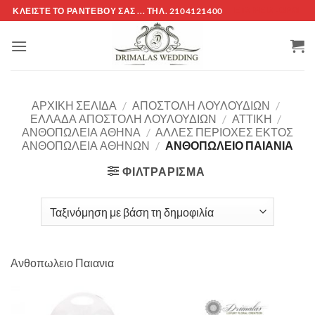
Μετάβαση
ΚΛΕΊΣΤΕ ΤΌ ΡΑΝΤΕΒΟΎ ΣΑΣ ... ΤΗΛ. 2104121400
ΕΤΑΙΡΕΊΑ -ΟΡΟΙ
στο
περιεχόμενο
ΑΡΧΙΚΉ ΣΕΛΊΔΑ
/
ΑΠΟΣΤΟΛΗ ΛΟΥΛΟΥΔΙΩΝ
/
ΕΛΛΑΔΑ ΑΠΟΣΤΟΛΗ ΛΟΥΛΟΥΔΙΩΝ
/
ΑΤΤΙΚΗ
/
ΑΝΘΟΠΩΛΕΙΑ ΑΘΗΝΑ
/
ΑΛΛΕΣ ΠΕΡΙΟΧΕΣ ΕΚΤΟΣ
ΑΝΘΟΠΩΛΕΙΑ ΑΘΗΝΩΝ
/
ΑΝΘΟΠΩΛΕΙΟ ΠΑΙΑΝΙΑ
ΦΙΛΤΡΆΡΙΣΜΑ
Ανθοπωλειο Παιανια