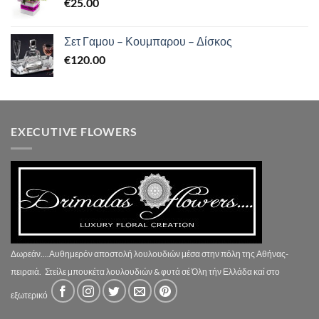
€
25.00
Σετ Γαμου – Κουμπαρου – Δίσκος
€
120.00
EXECUTIVE FLOWERS
Δωρεάν....Αυθημερόν αποστολή λουλουδιών μέσα στην πόλη της Αθήνας-
πειραιά.
Στείλε μπουκέτα λουλουδιών & φυτά σέ Όλη τήν Ελλάδα καί στο
εξωτερικό