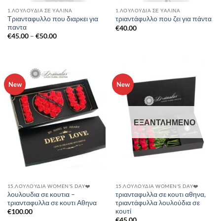
1.ΛΟΥΛΟΎΔΙΑ ΣΈ ΥΆΛΙΝΑ
1.ΛΟΥΛΟΎΔΙΑ ΣΈ ΥΆΛΙΝΑ
Τριανταφυλλο που διαρκει για
τριαντάφυλλο που ζει για πάντα
παντα
€
40.00
Price
€
45.00
–
€
50.00
range:
€45.00
through
€50.00
New
New
ΕΞΑΝΤΛΗΜΈΝΟ
15.ΛΟΥΛΟΎΔΙΑ WOMEN'S DAY❤️
15.ΛΟΥΛΟΎΔΙΑ WOMEN'S DAY❤️
λουλουδια σε κουτια –
τριανταφυλλα σε κουτι αθηνα,
τριανταφυλλα σε κουτι Αθηνα
τριαντάφυλλα λουλούδια σε
κουτί
€
100.00
€
45.00