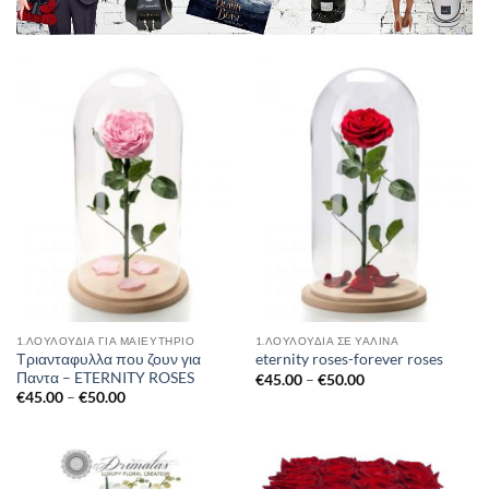
1.ΛΟΥΛΟΥΔΙΑ ΓΙΑ ΜΑΙΕΥΤΗΡΙΟ
1.ΛΟΥΛΟΎΔΙΑ ΣΈ ΥΆΛΙΝΑ
Τριανταφυλλα που ζουν για
eternity roses-forever roses
Παντα – ETERNITY ROSES
Price
€
45.00
–
€
50.00
range:
Price
€
45.00
–
€
50.00
€45.00
range:
through
€45.00
€50.00
through
€50.00