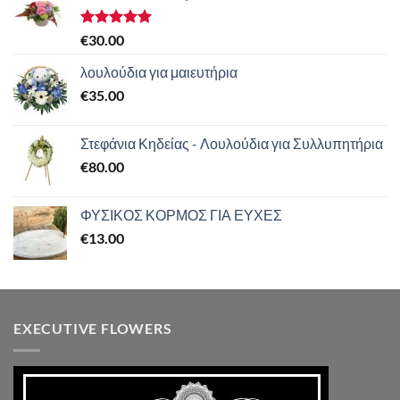
Βαθμολογήθηκε
€
30.00
με
5.00
από 5
λουλούδια για μαιευτήρια
€
35.00
Στεφάνια Κηδείας - Λουλούδια για Συλλυπητήρια
€
80.00
ΦΥΣΙΚΟΣ ΚΟΡΜΟΣ ΓΙΑ ΕΥΧΕΣ
€
13.00
EXECUTIVE FLOWERS