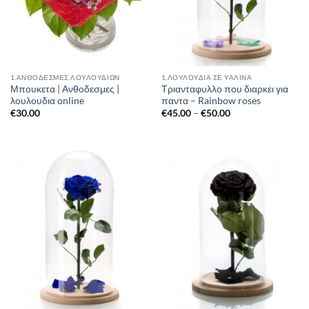
1.ΑΝΘΟΔΕΣΜΕΣ ΛΟΥΛΟΥΔΙΩΝ
1.ΛΟΥΛΟΎΔΙΑ ΣΈ ΥΆΛΙΝΑ
Μπουκετα | Ανθοδεσμες |
Τριανταφυλλο που διαρκει για
λουλουδια online
παντα – Rainbow roses
Price
€
30.00
€
45.00
–
€
50.00
range:
€45.00
through
€50.00