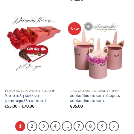
New
15.ΛΟΥΛΟΎΔΙΑ WOMEN'S DAY❤️
1.ΛΟΥΛΟΥΔΙΑ ΓΙΑ ΜΑΙΕΥΤΗΡΙΟ
Αποστολή κόκκινα
λουλούδια σε κουτί δώρου,
τριαντάφυλλα σε κουτί
λουλουδια σε κουτι
Price
€
55.00
–
€
70.00
€
35.00
range:
€55.00
through
€70.00
1
2
3
4
…
7
8
9