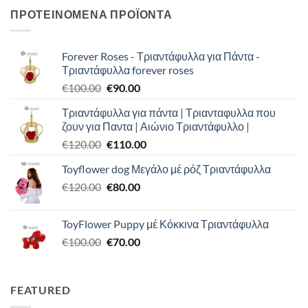
ΠΡΟΤΕΙΝΟΜΕΝΑ ΠΡΟΪΟΝΤΑ
Forever Roses - Τριαντάφυλλα για Πάντα -
Τριαντάφυλλα forever roses
Original
Η
€
100.00
€
90.00
price
τρέχουσα
Τριαντάφυλλα για πάντα | Τριανταφυλλα που
was:
τιμή
ζουν για Παντα | Αιώνιο Τριαντάφυλλο |
€100.00.
είναι:
Original
Η
€
120.00
€
110.00
€90.00.
price
τρέχουσα
Toyflower dog Μεγάλο μέ ρόζ Τριαντάφυλλα
was:
τιμή
Original
Η
€
120.00
€120.00.
€
80.00
είναι:
price
τρέχουσα
€110.00.
was:
τιμή
ToyFlower Puppy μέ Κόκκινα Τριαντάφυλλα
€120.00.
είναι:
Original
Η
€
100.00
€
70.00
€80.00.
price
τρέχουσα
was:
τιμή
€100.00.
είναι:
FEATURED
€70.00.