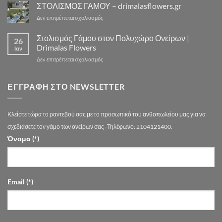
20
ΣΤΟΛΙΣΜΟΣ ΓΑΜΟΥ – drimalasflowers.gr
–
Αξέχαστους
Ιδέες
Αναλυτικός
Στολισμούς
στο
Δεν επιτρέπεται σχολιασμός
για
Οδηγός
Γάμου
ΣΤΟΛΙΣΜΟΣ
Εντυπωσιακούς
Τιμών
ΓΑΜΟΥ
Στολισμός Γάμου στον Πολυχώρο Ονείρων |
Στολισμούς
Αθήνα
26
–
Γάμου
Drimalas Flowers
Ιαν
drimalasflowers.gr
–
στο
Δεν επιτρέπεται σχολιασμός
Τάσεις
Στολισμός
2026
Γάμου
στην
στον
ΕΓΓΡΑΦΉ ΣΤΟ NEWSLETTER
Αθήνα
Πολυχώρο
Ονείρων
|
Κλείστε τώρα το ραντεβού σας με το προσωπικό του ανθοπωλείου μας για να
Drimalas
Flowers
σχεδιάσετε τον γάμο των ονείρων σας -Τηλέφωνο: 2104121400.
Όνομα (*)
Email (*)