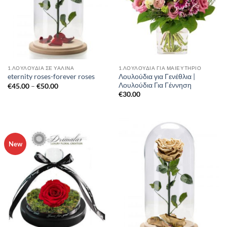
1.ΛΟΥΛΟΎΔΙΑ ΣΈ ΥΆΛΙΝΑ
1.ΛΟΥΛΟΥΔΙΑ ΓΙΑ ΜΑΙΕΥΤΗΡΙΟ
Λουλούδια για Γενέθλια |
eternity roses-forever roses
Λουλούδια Για Γέννηση
Price
€
45.00
–
€
50.00
range:
€
30.00
€45.00
through
€50.00
New