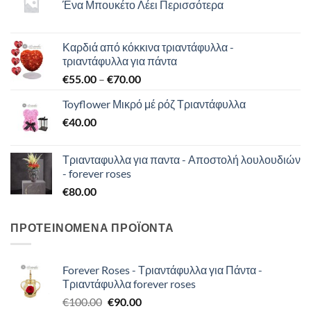
Ένα Μπουκέτο Λέει Περισσότερα
Καρδιά από κόκκινα τριαντάφυλλα -
τριαντάφυλλα για πάντα
Price
€
55.00
–
€
70.00
range:
Toyflower Μικρό μέ ρόζ Τριαντάφυλλα
€55.00
€
40.00
through
€70.00
Τριανταφυλλα για παντα - Αποστολή λουλουδιών
- forever roses
€
80.00
ΠΡΟΤΕΙΝΟΜΕΝΑ ΠΡΟΪΟΝΤΑ
Forever Roses - Τριαντάφυλλα για Πάντα -
Τριαντάφυλλα forever roses
Original
Η
€
100.00
€
90.00