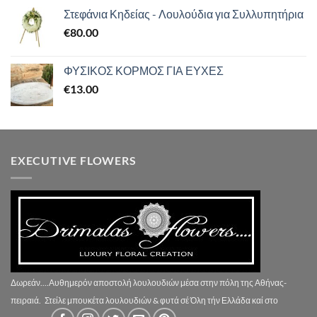
Στεφάνια Κηδείας - Λουλούδια για Συλλυπητήρια
€
80.00
ΦΥΣΙΚΟΣ ΚΟΡΜΟΣ ΓΙΑ ΕΥΧΕΣ
€
13.00
EXECUTIVE FLOWERS
Δωρεάν....Αυθημερόν αποστολή λουλουδιών μέσα στην πόλη της Αθήνας-
πειραιά.
Στείλε μπουκέτα λουλουδιών & φυτά σέ Όλη τήν Ελλάδα καί στο