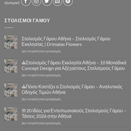
εξωτερικό
ΣΤΟΛΙΣΜΟΙ ΓΑΜΟΥ
Στολισμός Γάμου Αθήνα – Στολισμός Γάμου
Εκκλησίας | Drimalas Flowers
στο
Δεν επιτρέπεται σχολιασμός
Στολισμός
Γάμου
⛪Στολισμός Γάμου Εκκλησία Αθήνα – 10 Μοναδικά
Αθήνα
Concept Design για Αξέχαστους Στολισμούς Γάμου
–
στο
Δεν επιτρέπεται σχολιασμός
Στολισμός
⛪
Γάμου
Στολισμός
⛪Πόσο Κοστίζει ο Στολισμός Γάμου – Αναλυτικός
Εκκλησίας
Γάμου
|
Οδηγός Τιμών Αθήνα
Εκκλησία
Drimalas
στο
Δεν επιτρέπεται σχολιασμός
Αθήνα
Flowers
⛪
–
Πόσο
🌸20 Ιδέες για Εντυπωσιακούς Στολισμούς Γάμου –
10
Κοστίζει
Μοναδικά
Τάσεις 2026 στην Αθήνα
ο
Concept
στο
Δεν επιτρέπεται σχολιασμός
Στολισμός
Design
🌸
Γάμου
για