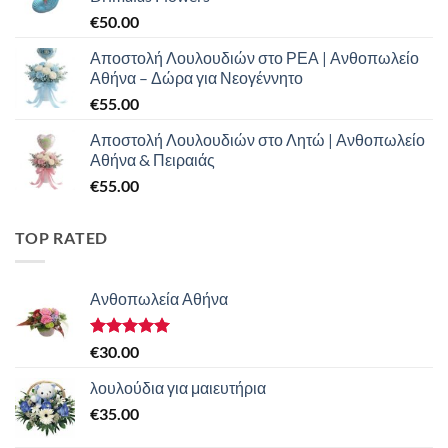
€
50.00
Αποστολή Λουλουδιών στο ΡΕΑ | Ανθοπωλείο
Αθήνα – Δώρα για Νεογέννητο
€
55.00
Αποστολή Λουλουδιών στο Λητώ | Ανθοπωλείο
Αθήνα & Πειραιάς
€
55.00
TOP RATED
Ανθοπωλεία Αθήνα
Βαθμολογήθηκε
€
30.00
με
5.00
από 5
λουλούδια για μαιευτήρια
€
35.00