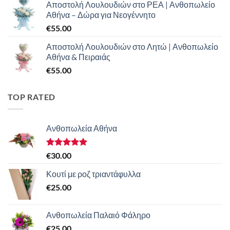
Αποστολή Λουλουδιών στο ΡΕΑ | Ανθοπωλείο
Αθήνα – Δώρα για Νεογέννητο
€
55.00
Αποστολή Λουλουδιών στο Λητώ | Ανθοπωλείο
Αθήνα & Πειραιάς
€
55.00
TOP RATED
Ανθοπωλεία Αθήνα
Βαθμολογήθηκε
€
30.00
με
5.00
από 5
Κουτί με ροζ τριαντάφυλλα
€
25.00
Ανθοπωλεία Παλαιό Φάληρο
€
25.00