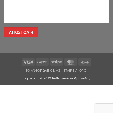
Visa
PayPal
Stripe
MasterCard
Cash
On
ΤΌ ΑΝΘΟΠΩΛΕΊΟ ΜΑΣ
ΕΤΑΙΡΕΊΑ -ΟΡΟΙ
Delivery
Copyright 2026 ©
Ανθοπωλεια Δριμάλας