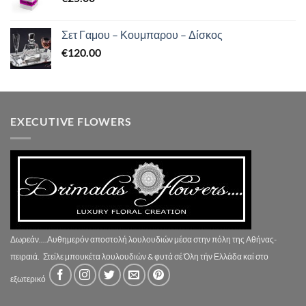
Σετ Γαμου – Κουμπαρου – Δίσκος
€
120.00
EXECUTIVE FLOWERS
Δωρεάν....Αυθημερόν αποστολή λουλουδιών μέσα στην πόλη της Αθήνας-
πειραιά.
Στείλε μπουκέτα λουλουδιών & φυτά σέ Όλη τήν Ελλάδα καί στο
εξωτερικό