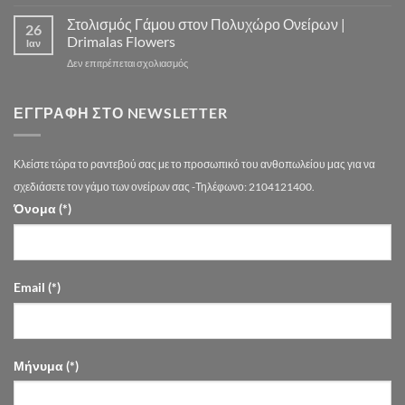
ΣΤΟΛΙΣΜΟΣ
Εντυπωσιακούς
Τιμών
ΓΑΜΟΥ
Στολισμός Γάμου στον Πολυχώρο Ονείρων |
Στολισμούς
Αθήνα
26
–
Γάμου
Drimalas Flowers
Ιαν
drimalasflowers.gr
–
στο
Δεν επιτρέπεται σχολιασμός
Τάσεις
Στολισμός
2026
Γάμου
στην
στον
ΕΓΓΡΑΦΉ ΣΤΟ NEWSLETTER
Αθήνα
Πολυχώρο
Ονείρων
|
Κλείστε τώρα το ραντεβού σας με το προσωπικό του ανθοπωλείου μας για να
Drimalas
Flowers
σχεδιάσετε τον γάμο των ονείρων σας -Τηλέφωνο: 2104121400.
Όνομα (*)
Email (*)
Μήνυμα (*)