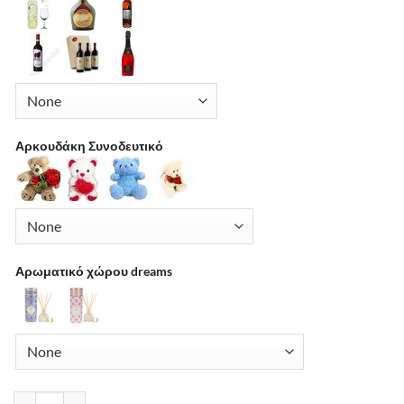
Αρκουδάκη Συνοδευτικό
Αρωματικό χώρου dreams
Ανθοπωλεια Αιγαλεω | Αποστολη λουλουδιων Αιγαλεω ποσότη