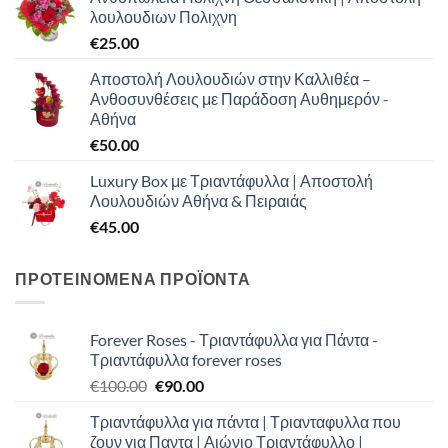
λουλουδιων Πολιχνη
€
25.00
Αποστολή Λουλουδιών στην Καλλιθέα –
Ανθοσυνθέσεις με Παράδοση Αυθημερόν -
Αθήνα
€
50.00
Luxury Box με Τριαντάφυλλα | Αποστολή
Λουλουδιών Αθήνα & Πειραιάς
€
45.00
ΠΡΟΤΕΙΝΟΜΕΝΑ ΠΡΟΪΟΝΤΑ
Forever Roses - Τριαντάφυλλα για Πάντα -
Τριαντάφυλλα forever roses
Original
Η
€
100.00
€
90.00
price
τρέχουσα
Τριαντάφυλλα για πάντα | Τριανταφυλλα που
was:
τιμή
ζουν για Παντα | Αιώνιο Τριαντάφυλλο |
€100.00.
είναι: