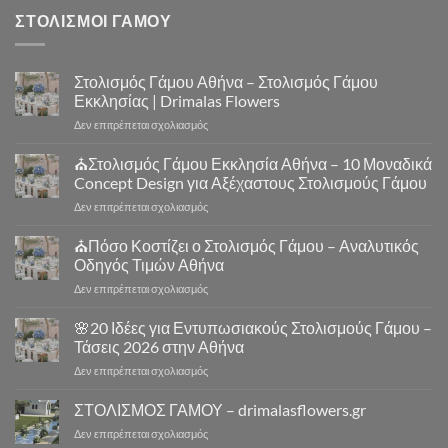
ΣΤΟΛΙΣΜΟΙ ΓΑΜΟΥ
Στολισμός Γάμου Αθήνα – Στολισμός Γάμου
Εκκλησίας | Drimalas Flowers
στο
Δεν επιτρέπεται σχολιασμός
Στολισμός
Γάμου
⛪Στολισμός Γάμου Εκκλησία Αθήνα – 10 Μοναδικά
Αθήνα
Concept Design για Αξέχαστους Στολισμούς Γάμου
–
στο
Δεν επιτρέπεται σχολιασμός
Στολισμός
⛪
Γάμου
Στολισμός
⛪Πόσο Κοστίζει ο Στολισμός Γάμου – Αναλυτικός
Εκκλησίας
Γάμου
|
Οδηγός Τιμών Αθήνα
Εκκλησία
Drimalas
στο
Δεν επιτρέπεται σχολιασμός
Αθήνα
Flowers
⛪
–
Πόσο
🌸20 Ιδέες για Εντυπωσιακούς Στολισμούς Γάμου –
10
Κοστίζει
Μοναδικά
Τάσεις 2026 στην Αθήνα
ο
Concept
στο
Δεν επιτρέπεται σχολιασμός
Στολισμός
Design
🌸
Γάμου
για
20
ΣΤΟΛΙΣΜΟΣ ΓΑΜΟΥ – drimalasflowers.gr
–
Αξέχαστους
Ιδέες
Αναλυτικός
Στολισμούς
στο
Δεν επιτρέπεται σχολιασμός
για
Οδηγός
Γάμου