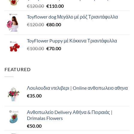
Original
Η
€
120.00
€
110.00
€90.00.
price
τρέχουσα
Toyflower dog Μεγάλο μέ ρόζ Τριαντάφυλλα
was:
τιμή
Original
Η
€
120.00
€120.00.
€
80.00
είναι:
price
τρέχουσα
€110.00.
was:
τιμή
ToyFlower Puppy μέ Κόκκινα Τριαντάφυλλα
€120.00.
είναι:
Original
Η
€
100.00
€
70.00
€80.00.
price
τρέχουσα
was:
τιμή
€100.00.
είναι:
FEATURED
€70.00.
Λουλουδια ντελιβερι | Online ανθοπωλειο αθηνα
€
35.00
Ανθοπωλείο Delivery Αθήνα & Πειραιάς |
Drimalas Flowers
€
50.00