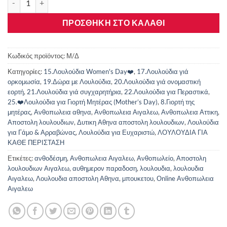
ΠΡΟΣΘΉΚΗ ΣΤΟ ΚΑΛΆΘΙ
Κωδικός προϊόντος:
Μ/Δ
Κατηγορίες:
15.Λουλούδια Women's Day❤️
,
17.Λουλούδια γιά
ορκομωσία
,
19.Δώρα με Λουλούδια
,
20.Λουλούδια γιά ονομαστική
εορτή
,
21.Λουλούδια γιά συγχαρητήρια
,
22.Λουλούδια για Περαστικά
,
25.❤️Λουλούδια για Γιορτή Μητέρας (Mother’s Day)
,
8.Γιορτή της
μητέρας
,
Ανθοπωλεια αθηνα
,
Ανθοπωλεια Αιγαλεω
,
Ανθοπωλεια Αττικη
,
Αποστολη λουλουδιων
,
Δυτικη Αθηνα αποστολη λουλουδιων
,
Λουλούδια
για Γάμο & Αρραβώνας
,
Λουλούδια για Ευχαριστώ
,
ΛΟΥΛΟΥΔΙΑ ΓΙΑ
ΚΑΘΕ ΠΕΡΙΣΤΑΣΗ
Ετικέτες:
ανθοδέσμη
,
Ανθοπωλεια Αιγαλεω
,
Ανθοπωλείο
,
Αποστολη
λουλουδιων Αιγαλεω
,
αυθημερον παραδοση
,
λουλουδια
,
λουλουδια
Αιγαλεω
,
Λουλουδια αποστολη Αθηνα
,
μπουκετου
,
Οnline Ανθοπωλεια
Αιγαλεω