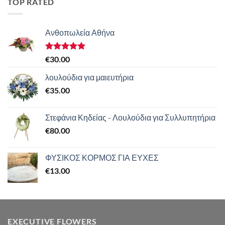
TOP RATED
Ανθοπωλεία Αθήνα
Βαθμολογήθηκε
€
30.00
με
5.00
από 5
λουλούδια για μαιευτήρια
€
35.00
Στεφάνια Κηδείας - Λουλούδια για Συλλυπητήρια
€
80.00
ΦΥΣΙΚΟΣ ΚΟΡΜΟΣ ΓΙΑ ΕΥΧΕΣ
€
13.00
EXECUTIVE FLOWERS