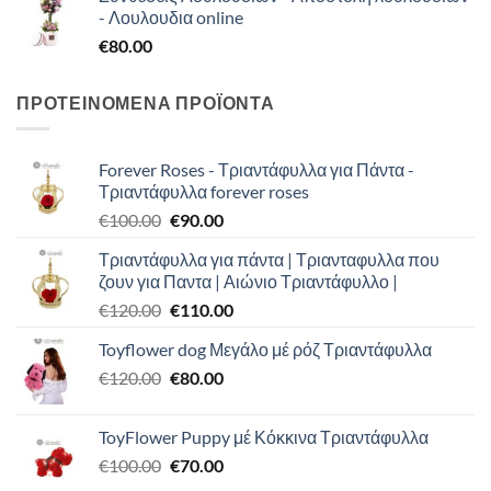
- Λουλουδια online
€
80.00
ΠΡΟΤΕΙΝΟΜΕΝΑ ΠΡΟΪΟΝΤΑ
Forever Roses - Τριαντάφυλλα για Πάντα -
Τριαντάφυλλα forever roses
Original
Η
€
100.00
€
90.00
price
τρέχουσα
Τριαντάφυλλα για πάντα | Τριανταφυλλα που
was:
τιμή
ζουν για Παντα | Αιώνιο Τριαντάφυλλο |
€100.00.
είναι:
Original
Η
€
120.00
€
110.00
€90.00.
price
τρέχουσα
Toyflower dog Μεγάλο μέ ρόζ Τριαντάφυλλα
was:
τιμή
Original
Η
€
120.00
€120.00.
€
80.00
είναι:
price
τρέχουσα
€110.00.
was:
τιμή
ToyFlower Puppy μέ Κόκκινα Τριαντάφυλλα
€120.00.
είναι:
Original
Η
€
100.00
€
70.00
€80.00.
price
τρέχουσα