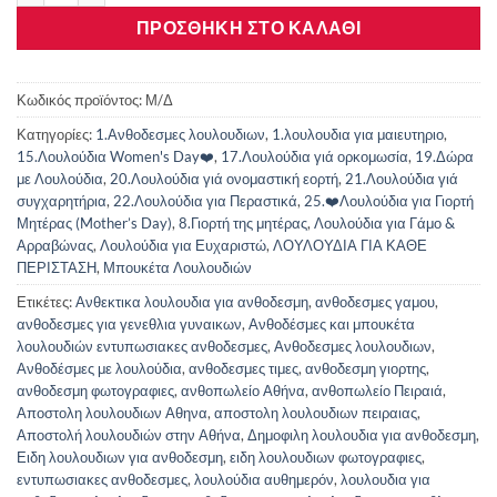
ΠΡΟΣΘΉΚΗ ΣΤΟ ΚΑΛΆΘΙ
Κωδικός προϊόντος:
Μ/Δ
Κατηγορίες:
1.Ανθοδεσμες λουλουδιων
,
1.λουλουδια για μαιευτηριο
,
15.Λουλούδια Women's Day❤️
,
17.Λουλούδια γιά ορκομωσία
,
19.Δώρα
με Λουλούδια
,
20.Λουλούδια γιά ονομαστική εορτή
,
21.Λουλούδια γιά
συγχαρητήρια
,
22.Λουλούδια για Περαστικά
,
25.❤️Λουλούδια για Γιορτή
Μητέρας (Mother’s Day)
,
8.Γιορτή της μητέρας
,
Λουλούδια για Γάμο &
Αρραβώνας
,
Λουλούδια για Ευχαριστώ
,
ΛΟΥΛΟΥΔΙΑ ΓΙΑ ΚΑΘΕ
ΠΕΡΙΣΤΑΣΗ
,
Μπουκέτα Λουλουδιών
Ετικέτες:
Ανθεκτικα λουλουδια για ανθοδεσμη
,
ανθοδεσμες γαμου
,
ανθοδεσμες για γενεθλια γυναικων
,
Ανθοδέσμες και μπουκέτα
λουλουδιών εντυπωσιακες ανθοδεσμες
,
Ανθοδεσμες λουλουδιων
,
Ανθοδέσμες με λουλούδια
,
ανθοδεσμες τιμες
,
ανθοδεσμη γιορτης
,
ανθοδεσμη φωτογραφιες
,
ανθοπωλείο Αθήνα
,
ανθοπωλείο Πειραιά
,
Αποστολη λουλουδιων Αθηνα
,
αποστολη λουλουδιων πειραιας
,
Αποστολή λουλουδιών στην Αθήνα
,
Δημοφιλη λουλουδια για ανθοδεσμη
,
Ειδη λουλουδιων για ανθοδεσμη
,
ειδη λουλουδιων φωτογραφιες
,
εντυπωσιακες ανθοδεσμες
,
λουλούδια αυθημερόν
,
λουλουδια για