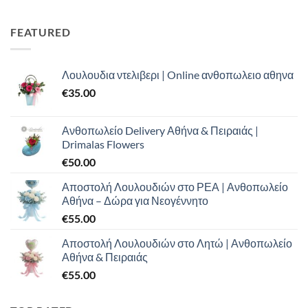
was:
τιμή
€100.00.
είναι:
FEATURED
€70.00.
Λουλουδια ντελιβερι | Online ανθοπωλειο αθηνα
€
35.00
Ανθοπωλείο Delivery Αθήνα & Πειραιάς |
Drimalas Flowers
€
50.00
Αποστολή Λουλουδιών στο ΡΕΑ | Ανθοπωλείο
Αθήνα – Δώρα για Νεογέννητο
€
55.00
Αποστολή Λουλουδιών στο Λητώ | Ανθοπωλείο
Αθήνα & Πειραιάς
€
55.00