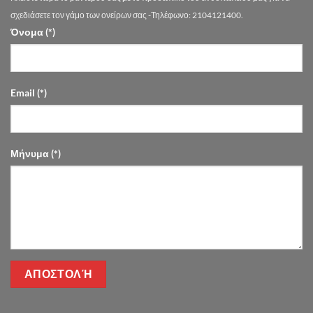
Drimalas
Flowers
σχεδιάσετε τον γάμο των ονείρων σας -Τηλέφωνο: 2104121400.
Όνομα (*)
Email (*)
Μήνυμα (*)