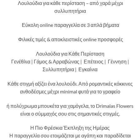
Λουλούδια για κάθε περίσταση – από χαρά μέχρι
συλλυπητήρια
Εύκολη online παραγγελία σε 3 απλά βήματα
Φιλικές τιμές & αποκλειστικές online προσφορές
Λουλούδια για Κάθε Περίσταση
Γενέθλια | Γάμος & Αρραβώνας | Επέτειος | Γέννηση |
Συλλυπητήρια | Εγκαίνια
Κάθε στιγμή αξίζει ένα λουλούδι. Από ρομαντικές κόκκινες
ανθοδέσμες μέχρι minimal φυτά για το γραφείο
ή πολύχρωμα μπουκέτα για χαμόγελα, το Drimalas Flowers
είναι ο σύμμαχός σου στις σημαντικές στιγμές.
Η Πιο Φρέσκια Έκπληξη της Ημέρας
Η παραγγελία σου ετοιμάζεται με αγάπη και παραδίδεται