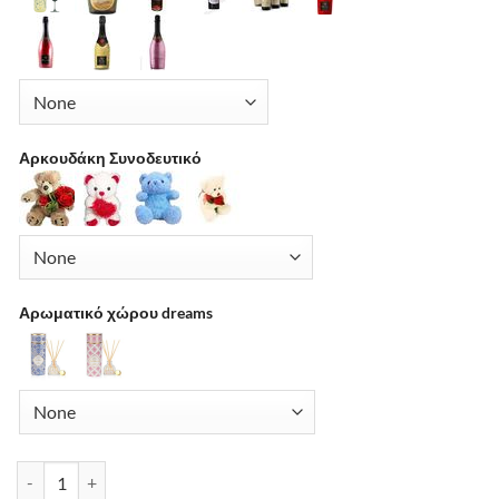
Αρκουδάκη Συνοδευτικό
Αρωματικό χώρου dreams
Αποστολή Λουλουδιών στην Αθήνα & Πειραιά - Drimalas Flower