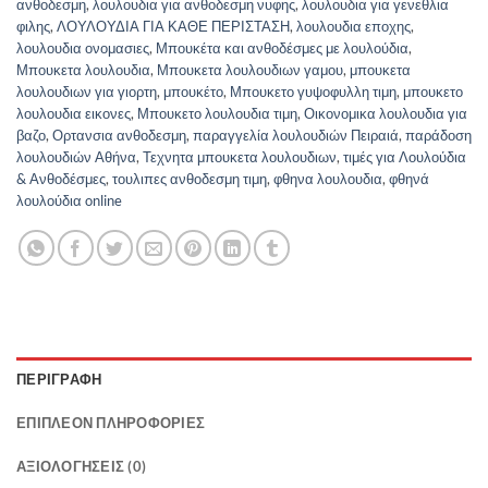
ανθοδεσμη
,
λουλουδια για ανθοδεσμη νυφης
,
λουλουδια για γενεθλια
φιλης
,
ΛΟΥΛΟΥΔΙΑ ΓΙΑ ΚΑΘΕ ΠΕΡΙΣΤΑΣΗ
,
λουλουδια εποχης
,
λουλουδια ονομασιες
,
Μπουκέτα και ανθοδέσμες με λουλούδια
,
Μπουκετα λουλουδια
,
Μπουκετα λουλουδιων γαμου
,
μπουκετα
λουλουδιων για γιορτη
,
μπουκέτο
,
Μπουκετο γυψοφυλλη τιμη
,
μπουκετο
λουλουδια εικονες
,
Μπουκετο λουλουδια τιμη
,
Οικονομικα λουλουδια για
βαζο
,
Ορτανσια ανθοδεσμη
,
παραγγελία λουλουδιών Πειραιά
,
παράδοση
λουλουδιών Αθήνα
,
Τεχνητα μπουκετα λουλουδιων
,
τιμές για Λουλούδια
& Ανθοδέσμες
,
τουλιπες ανθοδεσμη τιμη
,
φθηνα λουλουδια
,
φθηνά
λουλούδια online
ΠΕΡΙΓΡΑΦΉ
ΕΠΙΠΛΈΟΝ ΠΛΗΡΟΦΟΡΊΕΣ
ΑΞΙΟΛΟΓΉΣΕΙΣ (0)