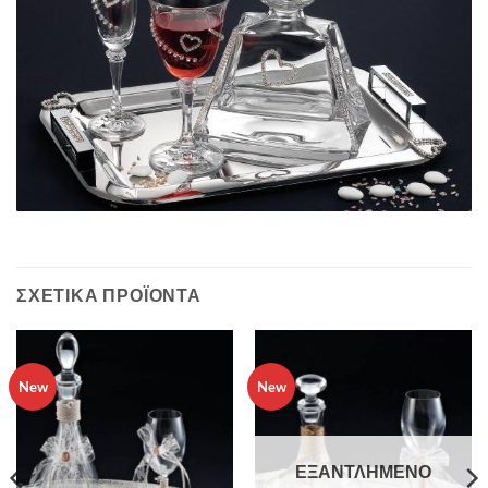
ΣΧΕΤΙΚΆ ΠΡΟΪΌΝΤΑ
New
New
ΕΞΑΝΤΛΗΜΈΝΟ