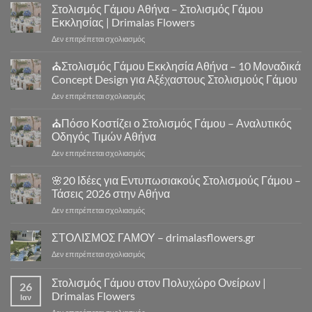
Στολισμός Γάμου Αθήνα – Στολισμός Γάμου
Εκκλησίας | Drimalas Flowers
στο
Δεν επιτρέπεται σχολιασμός
Στολισμός
Γάμου
⛪Στολισμός Γάμου Εκκλησία Αθήνα – 10 Μοναδικά
Αθήνα
Concept Design για Αξέχαστους Στολισμούς Γάμου
–
στο
Δεν επιτρέπεται σχολιασμός
Στολισμός
⛪
Γάμου
Στολισμός
⛪Πόσο Κοστίζει ο Στολισμός Γάμου – Αναλυτικός
Εκκλησίας
Γάμου
|
Οδηγός Τιμών Αθήνα
Εκκλησία
Drimalas
στο
Δεν επιτρέπεται σχολιασμός
Αθήνα
Flowers
⛪
–
Πόσο
🌸20 Ιδέες για Εντυπωσιακούς Στολισμούς Γάμου –
10
Κοστίζει
Μοναδικά
Τάσεις 2026 στην Αθήνα
ο
Concept
στο
Δεν επιτρέπεται σχολιασμός
Στολισμός
Design
🌸
Γάμου
για
20
ΣΤΟΛΙΣΜΟΣ ΓΑΜΟΥ – drimalasflowers.gr
–
Αξέχαστους
Ιδέες
Αναλυτικός
Στολισμούς
στο
Δεν επιτρέπεται σχολιασμός
για
Οδηγός
Γάμου
ΣΤΟΛΙΣΜΟΣ
Εντυπωσιακούς
Τιμών
ΓΑΜΟΥ
Στολισμός Γάμου στον Πολυχώρο Ονείρων |
Στολισμούς
Αθήνα
26
–
Γάμου
Drimalas Flowers
Ιαν
drimalasflowers.gr
–
στο