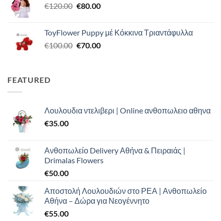
Original
Η
€
120.00
€120.00.
€
80.00
είναι:
price
τρέχουσα
€110.00.
was:
τιμή
ToyFlower Puppy μέ Κόκκινα Τριαντάφυλλα
€120.00.
είναι:
Original
Η
€
100.00
€
70.00
€80.00.
price
τρέχουσα
was:
τιμή
€100.00.
είναι:
FEATURED
€70.00.
Λουλουδια ντελιβερι | Online ανθοπωλειο αθηνα
€
35.00
Ανθοπωλείο Delivery Αθήνα & Πειραιάς |
Drimalas Flowers
€
50.00
Αποστολή Λουλουδιών στο ΡΕΑ | Ανθοπωλείο
Αθήνα – Δώρα για Νεογέννητο
€
55.00