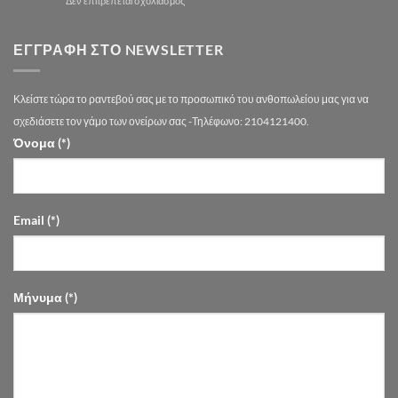
Δεν επιτρέπεται σχολιασμός
Τάσεις
Στολισμός
2026
Γάμου
στην
στον
ΕΓΓΡΑΦΉ ΣΤΟ NEWSLETTER
Αθήνα
Πολυχώρο
Ονείρων
|
Κλείστε τώρα το ραντεβού σας με το προσωπικό του ανθοπωλείου μας για να
Drimalas
Flowers
σχεδιάσετε τον γάμο των ονείρων σας -Τηλέφωνο: 2104121400.
Όνομα (*)
Email (*)
Μήνυμα (*)