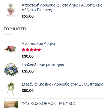
Αποστολή Λουλουδιών στο Λητώ | Ανθοπωλείο
Αθήνα & Πειραιάς
€
55.00
TOP RATED
Ανθοπωλεία Αθήνα
Βαθμολογήθηκε
€
30.00
με
5.00
από 5
λουλούδια για μαιευτήρια
€
35.00
Στεφάνια Κηδείας - Λουλούδια για Συλλυπητήρια
€
80.00
ΦΥΣΙΚΟΣ ΚΟΡΜΟΣ ΓΙΑ ΕΥΧΕΣ