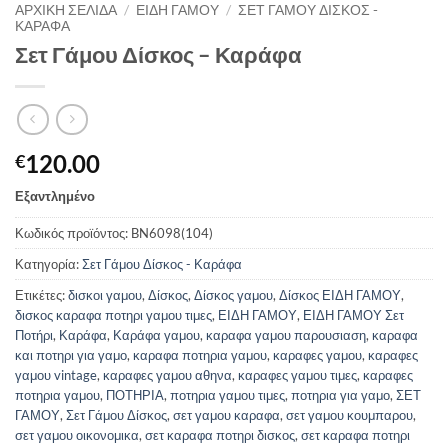
ΑΡΧΙΚΉ ΣΕΛΊΔΑ
/
ΕΊΔΗ ΓΆΜΟΥ
/
ΣΕΤ ΓΆΜΟΥ ΔΊΣΚΟΣ -
ΚΑΡΆΦΑ
Σετ Γάμου Δίσκος – Καράφα
120.00
€
Εξαντλημένο
Κωδικός προϊόντος:
BN6098(104)
Κατηγορία:
Σετ Γάμου Δίσκος - Καράφα
Ετικέτες:
δισκοι γαμου
,
Δίσκος
,
Δίσκος γαμου
,
Δίσκος ΕΙΔΗ ΓΑΜΟΥ
,
δισκος καραφα ποτηρι γαμου τιμες
,
ΕΙΔΗ ΓΑΜΟΥ
,
ΕΙΔΗ ΓΑΜΟΥ Σετ
Ποτήρι
,
Καράφα
,
Καράφα γαμου
,
καραφα γαμου παρουσιαση
,
καραφα
και ποτηρι για γαμο
,
καραφα ποτηρια γαμου
,
καραφες γαμου
,
καραφες
γαμου vintage
,
καραφες γαμου αθηνα
,
καραφες γαμου τιμες
,
καραφες
ποτηρια γαμου
,
ΠΟΤΗΡΙΑ
,
ποτηρια γαμου τιμες
,
ποτηρια για γαμο
,
ΣΕΤ
ΓΑΜΟΥ
,
Σετ Γάμου Δίσκος
,
σετ γαμου καραφα
,
σετ γαμου κουμπαρου
,
σετ γαμου οικονομικα
,
σετ καραφα ποτηρι δισκος
,
σετ καραφα ποτηρι