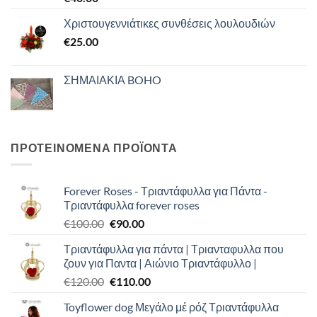
Χριστουγεννιάτικες συνθέσεις λουλουδιών
€
25.00
ΣΗΜΑΙΑΚΙΑ BOHO
ΠΡΟΤΕΙΝΟΜΕΝΑ ΠΡΟΪΟΝΤΑ
Forever Roses - Τριαντάφυλλα για Πάντα -
Τριαντάφυλλα forever roses
Original
Η
€
100.00
€
90.00
price
τρέχουσα
Τριαντάφυλλα για πάντα | Τριανταφυλλα που
was:
τιμή
ζουν για Παντα | Αιώνιο Τριαντάφυλλο |
€100.00.
είναι:
Original
Η
€
120.00
€
110.00
€90.00.
price
τρέχουσα
Toyflower dog Μεγάλο μέ ρόζ Τριαντάφυλλα
was:
τιμή